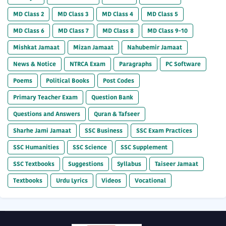
MD Class 2
MD Class 3
MD Class 4
MD Class 5
MD Class 6
MD Class 7
MD Class 8
MD Class 9-10
Mishkat Jamaat
Mizan Jamaat
Nahubemir Jamaat
News & Notice
NTRCA Exam
Paragraphs
PC Software
Poems
Political Books
Post Codes
Primary Teacher Exam
Question Bank
Questions and Answers
Quran & Tafseer
Sharhe Jami Jamaat
SSC Business
SSC Exam Practices
SSC Humanities
SSC Science
SSC Supplement
SSC Textbooks
Suggestions
Syllabus
Taiseer Jamaat
Textbooks
Urdu Lyrics
Videos
Vocational