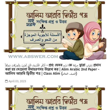
أَذْكُرِ الْأَسْمَاءَ الَّتِي تُعْرَبُ بِالْحَرَكَاتِ مُمَثَلاً - প্রশ্ন: যেসব اِسْمِ কে حركة দ্বারা إِعْرَابِ প্রদান
করা হয় সেগুলো উদাহরণসহ উল্লেখ কর | Alim Arabic 2nd Paper -
আলিম আরবি দ্বিতীয় পত্র | Class Alim (الصف العالم)
April 03, 2023