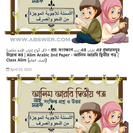
اذْكُر أَنْوَاعَ إِعْرَابِ الْإِسْمِ مُخْتَصَرًا - প্রশ্ন: সংক্ষেপে إِسْمِ এর إِعْرَابِ এর প্রকারসমূহ
উল্লেখ কর | Alim Arabic 2nd Paper - আলিম আরবি দ্বিতীয় পত্র |
Class Alim (الصف العالم)
April 03, 2023