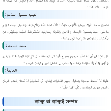
وَنَشَاط، وَتَكُونُ دَنْيَاهُ ممتلة بالبهجة والسَّرور وَيَجِدُ لذة الْحَيَاةِ وَحَلَاوَةِ الْعَيْشِ مَنْ صحة لَهُ
ضَاقَتْ عَلَيْهِ الدُّنْيَا -
كيفية حصولِ الصّحةِ :
تَحْصِلُ صحة الأولاد برعايةِ الْأُمَّهَاتِ حَيْثُ تنظّفَ اجْسَاءَهُمْ وَمَلَابِسُهُمْ. وَتَحْصِل صحة الْكِبَارِ
بِالْحَذِرِ، حَيْثُ ينظفونَ الْأَجْسَامِ وَالْمَلَابِسَ وَالْغُرْفَةُ ويتناولون المَطْعُومَاتُ الطَّيِّبة وَيَجْتَنِبُون عن
المُخَدَّرَاتِ وَيَتَعُودُون بالرياضة الْجِسْمَانِية -
حفظ الصحة :
عَلى الإِنْسَانِ أَنْ يَحْفَظُوا صحتهم بجميع الْوَسَائِل الحديثة مِثْلُ الرِّيَاضَةِ الجِسْمَانِيَّةِ وَالْجَرَى
وَالْمَشِي وَالتَّجَوِّلُ صَبَاحًا وَمَسَاء والذهاب إلى شاطئ النهر والميدان الواسع -
الْخَاتِمَةُ :
عَلَيْنَا أَنْ نَحْفَظُ صِحْتِنَا وَنحاول جَمِيعَ الْمُحاولات لِبَقَاتِها كَيْ نَسْتَطِيعُ أَنْ تَعْمَلَ لِتَقَدم الوطن
والقوم وتؤدى العِبَادَات . كُلُّها كَمَا حَقَّها -
স্বাস্থ্য বা স্বাস্থ্যই সম্পদ