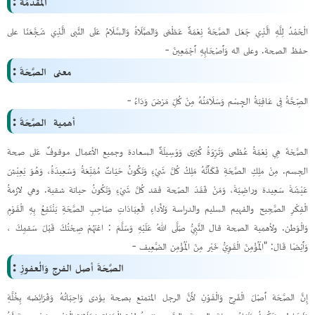
الْمُقَدَّمَةُ :
الْحَمْدُ لِلَّهِ الَّذِي جَعَل الصَّحَةَ نِعْمَةٌ عَظْمَى وَالصَّلَاةُ وَالسَّلَامُ عَلَى النَّبى الَّذِي شَجَّعَنَا على
حفظ الصحة. وعلى اله وَأَصْحَابِهِ أَجْمَعِينَ -
معنى الصَّحَةَ :
الصِّحَّةُ فِى عَافِيَةُ الجِسْم وَسَلَامَتُهُ مِنْ كُلِّ مَرْضَ وَدَاءُ -
أهمية الصَّحَةَ :
الصَّحْةَ هِي نِعْمَةُ عُظمى وَثَرِّوَةُ كُبَرَى وَوَسِيلَةٌ السعادة وجميع الأعمال موقوفٌ عَلى صحة
الجسم. مِنْ ملِكِ الصَّحَةِ فَكَأَنَّهُ مَلِكُ كُلَّ شَيْءٍ وَتَكُونُ حَيَاتٌ مُمَتِّعَةُ وَسَعِيدَةُ، وَهُوَ يَعِيْشَ
عَيْشَةً سَعِيدة وراضِيَةً، وَمَنْ فَقَدَ الصّحة فقد كُلَّ شَيْءٍ وَتَكُونُ حياتة شقية. وهي لازمةُ
الْفِكْرِ الصَّحِيح والفهيم السليم والدراسة وَلأَداءِ الْعِبَادَاتِ صَاحِبِ الصَّحَةِ يَنْتَفِعُ بِهِ الْقَوْمِ
وَالْوَطن. ولأهمية الصحة قال النَّبِيُّ صَلَّى اللهُ عَلَيْهِ وَسَلَّمَ : اغتَهُمْ صِحْتُكَ قَبْلَ سَقمِكَ ،
وَأَيْضًا قَال: "الْمُؤْمِنَ الْقَوِيُّ خَيْر مِنَ الْمُؤْمِن الضَّعِيف -
الصَّحَةَ أصل الفرج وَالْعفوزِ :
إِنَّ الصَّحَة أَصْلَ الْفَرِح وَالْقَوْنِ لأَنَّ الرجل المتمتع بصحة يؤدى وَاحِبَاتُهُ وَفَرَائِضه بِخُلَّةٍ