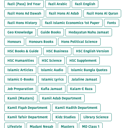
Fazil (Pass) 3rd Year
Fazil Arabic
Fazil English
Fazil Hons Ad Dawah
Fazil Hons Al Adab
Fazil Hons Al Quran
Fazil Hons History
Fazil Islamic Economics 1st Paper
Fonts
Geo Knowledge
Guide Books
Hedayatun Nahu Jamaat
Honours
Honours Books
Hons Political Science
HSC Books & Guide
HSC Business
HSC English Version
HSC Humanities
HSC Science
HSC Supplement
Islamic Articles
Islamic Audio
Islamic Bangla Quotes
Islamic E-Books
Islamic Lyrics
Jalaline Jamaat
Job Preparation
Kafia Jamaat
Kalam-E Raza
Kamil (Masters)
Kamil Adab Department
Kamil Fiqah Department
Kamil Hadith Department
Kamil Tafsir Department
Kidz Studies
Library Science
Lifestyle
Madani Nesab
Masters
MD Class 1