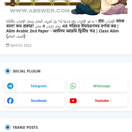
مَا هُوَ الْإِعْرَابُ وَكَمْ قِسْمًا لَهُ؟ بَيِّنْ تَعْرِيفَ الْعَامِل وَمَحَلَ الْإِعْرَابِ بِالْأَمْثَلَةِ - প্রশ্ন: الْإِعْرَابُ কাকে
বলে? কত প্রকার? عَامِل ও مَحَلَ إِعْرَابُ এর পরিচয় উদাহরণসহ বর্ণনা কর |
Alim Arabic 2nd Paper - আলিম আরবি দ্বিতীয় পত্র | Class Alim
(الصف العالم)
April 03, 2023
SOCIAL PLUGIN
Telegram
Whatsapp
Facebook
Youtube
TRAND POSTS