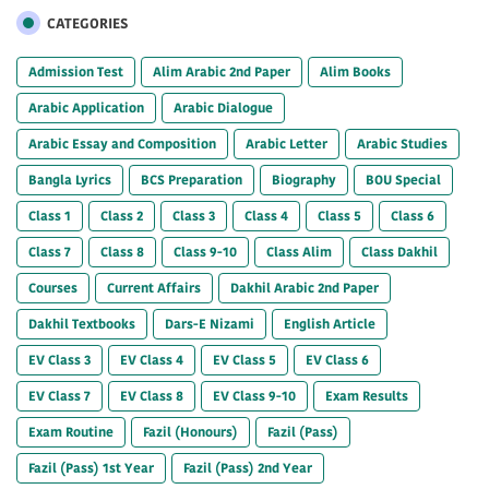
CATEGORIES
Admission Test
Alim Arabic 2nd Paper
Alim Books
Arabic Application
Arabic Dialogue
Arabic Essay and Composition
Arabic Letter
Arabic Studies
Bangla Lyrics
BCS Preparation
Biography
BOU Special
Class 1
Class 2
Class 3
Class 4
Class 5
Class 6
Class 7
Class 8
Class 9-10
Class Alim
Class Dakhil
Courses
Current Affairs
Dakhil Arabic 2nd Paper
Dakhil Textbooks
Dars-E Nizami
English Article
EV Class 3
EV Class 4
EV Class 5
EV Class 6
EV Class 7
EV Class 8
EV Class 9-10
Exam Results
Exam Routine
Fazil (Honours)
Fazil (Pass)
Fazil (Pass) 1st Year
Fazil (Pass) 2nd Year