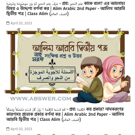
عَرْفُ عِلم النحو ثمَّ بَين مَوضُوعَهُ وَغَرَضَهُ - প্রশ্ন: عِلم النحو কাকে বলে? এর আলোচ্য
বিষয় ও উদ্দেশ্য বর্ণনা কর | Alim Arabic 2nd Paper - আলিম আরবি
দ্বিতীয় পত্র | Class Alim (الصف العالم)
April 03, 2023
كمْ قِسْما لِلكِلَمَةِ ؟ بَيِّنْ كُلَّ قِسْم مُفَصَّلاً وَمُمَثَلاً - প্রশ্ন: الكِلَمَةِ কয় প্রকার? নামকরণের
কারণসহ প্রত্যেক প্রকার বর্ণনা কর | Alim Arabic 2nd Paper - আলিম
আরবি দ্বিতীয় পত্র | Class Alim (الصف العالم)
April 03, 2023