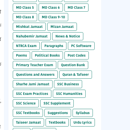
MD Class 5
MD Class 6
MD Class 7
া
MD Class 8
MD Class 9-10
ক
Mishkat Jamaat
Mizan Jamaat
Nahubemir Jamaat
News & Notice
র
NTRCA Exam
Paragraphs
PC Software
Poems
Political Books
Post Codes
ে
Primary Teacher Exam
Question Bank
Questions and Answers
Quran & Tafseer
Sharhe Jami Jamaat
SSC Business
SSC Exam Practices
SSC Humanities
,
SSC Science
SSC Supplement
SSC Textbooks
Suggestions
Syllabus
Taiseer Jamaat
Textbooks
Urdu Lyrics
ম