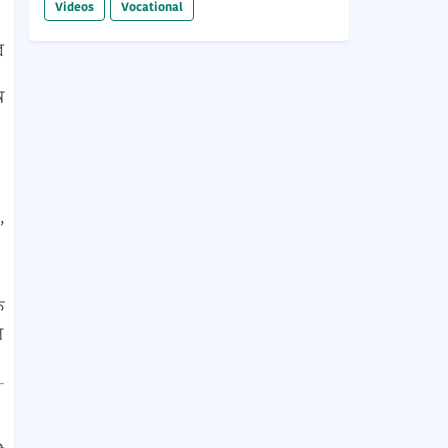
Videos
Vocational
ে
ন
।
,
ক
ে