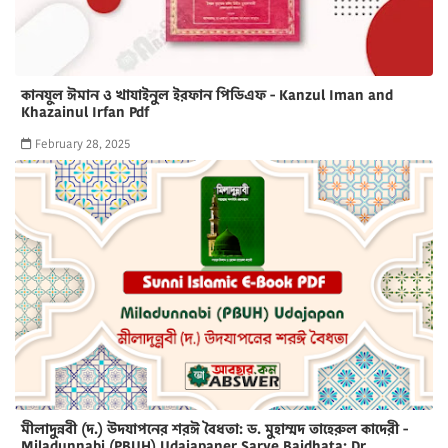
কানযুল ঈমান ও খাযাইনুল ইরফান পিডিএফ - Kanzul Iman and
Khazainul Irfan Pdf
February 28, 2025
মীলাদুন্নবী (দ.) উদযাপনের শরঈ বৈধতা: ড. মুহাম্মদ তাহেরুল কাদেরী -
Miladunnabi (PBUH) Udajapaner Sarye Baidhata: Dr.