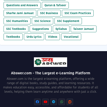
Questions and Answers
Quran & Tafseer
Sharhe Jami Jamaat
SSC Business
SSC Exam Practices
SSC Humanities
SSC Science
SSC Supplement
SSC Textbooks
Suggestions
Syllabus
Taiseer Jamaat
Textbooks
Urdu Lyrics
Videos
Vocational
Abswer.com - The Largest e-Learning Platform
Abswer.com is the largest e-learning platform, offering a wide
range of digital books, study guides, and learning resources. It
makes education easy, accessible, and affordable for students of all
levels, helping them learn anytime and anywhere with just a click.