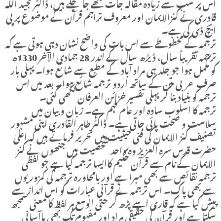
اس پر سب سے زیادہ مقالہ جات لکھے جا چکے ہیں، ڈاکٹر مجید اللہ
قادری نے کنزالایمان اور معروف تراجم قرآن کے موضوع پر پی
ایچ ڈی کی ہے۔
ترجمہ کے مخطوطے سے اس بات کی واضح نشان دہی ہوتی ہے کہ
ترجمہ تقریباً سال، ڈیڑھ سال کے اندر 28 جمادی الآخر 1330ھ
کو مکمل ہوا جو جلد ہی مراد آباد کے مطبع سے شائع ہوا۔ پہلی بار
صرف عربی متن کے ساتھ اردو ترجمہ شائع ہوا۔ بعد میں اس
ترجمہ کو بنیاد بنا کر پہلی تفسیر خزائن العرفان لکھی گئی۔
ترجمہ کا اسلوب سادہ اور عام فہم ہے۔ زبان و بیان میں
سلاست و صحت پائی جاتی ہے۔ ڈاکٹر طاہر القادری اپنی مشہور
تصنیف کنز الایمان کی فنی حیثیت میں تحریر فرماتے ہیں کہ اعلیٰ
حضرت قدس سرہ العزیز وہ واحد شخصیت ہیں جنھوں نے کنز
الایمان کے نام سے قرآن حکیم کاایسا ترجمہ کیا ہے جو لفظی
ترجمہ نقائص سے بھی مبرا ہے اور بامحاورہ ترجمہ کی کمزوریوں
سے بھی پاک۔ اس ترجمہ نے قرآنی عبارات کو اس انداز سے
پیش کیا ہے کہ قاری اسے پڑھ کر حتی الوسع ہر لفظ کا معنی سمجھ
سکتا ہے اور قرآن کی حقیقی مراد اور مفہوم تک بھی باآسانی