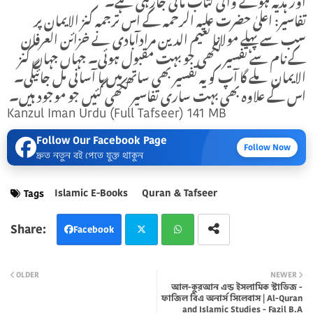
تفاسیر: اعلیٰ حضرت علیہ الرحمہ کے اس ترجمہ کنز الایمان پر
سب سے پہلے مولانا نعیم الدین مرادآبادی نے خزائن العرفان
کے نام سے تفسیر لکھی جو بہت مقبول ہوئی۔ جہاں جہاں کنز
الایمان ملے گا آپ کو یہ تفسیر بھی ساتھ میں با آسانی مل جائیگی۔
اس کے علاوہ بھی بہت ساری تفاسیر لکھی گئیں جو موجود ہیں۔
Kanzul Iman Urdu (Full Tafseer)
141 MB
Follow Our Facebook Page
Follow Now
দ্রুত নতুন বই পেতে যুক্ত থাকুন
Islamic E-Books
Quran & Tafseer
Tags
Facebook
Twi
Wh
OLDER
NEWER
আল-কুরআন এন্ড ইসলামিক স্টাডিজ -
tter
atsa
ফাজিল বিএ অনার্স সিলেবাস | Al-Quran
and Islamic Studies - Fazil B.A