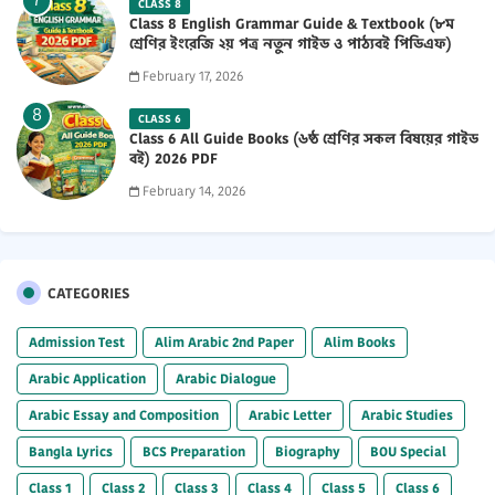
CLASS 8
Class 8 English Grammar Guide & Textbook (৮ম
শ্রেণির ইংরেজি ২য় পত্র নতুন গাইড ও পাঠ্যবই পিডিএফ)
2026 PDF
February 17, 2026
CLASS 6
Class 6 All Guide Books (৬ষ্ঠ শ্রেণির সকল বিষয়ের গাইড
বই) 2026 PDF
February 14, 2026
CATEGORIES
Admission Test
Alim Arabic 2nd Paper
Alim Books
Arabic Application
Arabic Dialogue
Arabic Essay and Composition
Arabic Letter
Arabic Studies
Bangla Lyrics
BCS Preparation
Biography
BOU Special
Class 1
Class 2
Class 3
Class 4
Class 5
Class 6