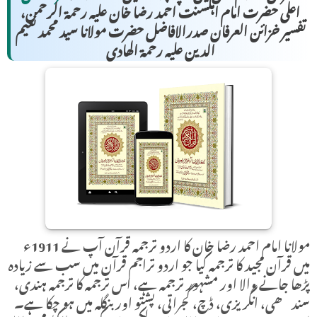
اعلی حضرت امام اہلسنت احمد رضا خان علیہ رحمۃ الرحمن،
تفسیر خزائن العرفان صدرالافاضل حضرت مولانا سید محمد نعیم
الدین علیہ رحمۃ الھادی
مولانا امام احمد رضا خان کا اردو ترجمہ قرآن آپ نے 1911ء
میں قرآن مجید کا ترجمہ کیا جو اردو تراجم قرآن میں سب سے زیادہ
پڑھا جانے والا اور مشہور ترجمہ ہے، اس ترجمہ کا ترجمہ ہندی،
سندھی، انگریزی، ڈچ، گجراتی، پشتو اور بنگلہ میں ہو چکا ہے۔