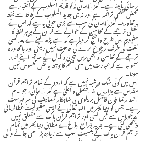
رسائی پالیتا ہے۔ کنز الایمان نہ تو قدیم اسلوب کے اعتبار سے
محض لفظی ترجمہ ہے اور نہ ہی جدید اسلوب کے لحاظ سے فقط
بامحاورہ۔ کنز الایمان کی سب سے بڑی خوبی یہ ہے کہ اس نے
لفظی ترجمے کے محاسن کے حوالے سے قرآن کے ہر ہر لفظ کا
مفہوم اس طرح واضح کر دیا ہے کہ اسے پڑھ لینے کے بعد کسی
لغت کی طرف رجوع کرنے کی حاجت نہیں رہتی اور بامحاورہ
ترجمے کے محاسن کو بھی اس خوبی و کمال کے ساتھ اپنے اندر
سمولیا ہے کہ عبارت میں کسی قسم کا بوجھ یا ثقل محسوس نہیں
ہوتا۔
اس میں کوئی شک و شبہ نہیں ہے کہ اردو کے تمام تراجم قرآن
مقدس سے ہزارہاں گنا افضل و اعلیٰ ہے کنز الایمان، جو امام
احمد رضا خان فاضل بریلوی کی شاہکار تصانیف کی سرِ فہرست
ہے۔ جس کو دنیا بھر میں اللہ تعالی نے ایسی مقبولیت عطافرمائی
کہ جو اس سے قبل کسی اور تراجم قرآن پاک سے متعلق نہیں
دیکھی گئی ہے۔ جدید ذرائع ابلاغ کے مطابق دنیا بھر میں تمام
تراجم قرآن پاک کے بنسبت سب سے زیادہ پڑھی جانے والی
اور ہدیہ ہونے والی کتاب مانی جارہی ہے۔