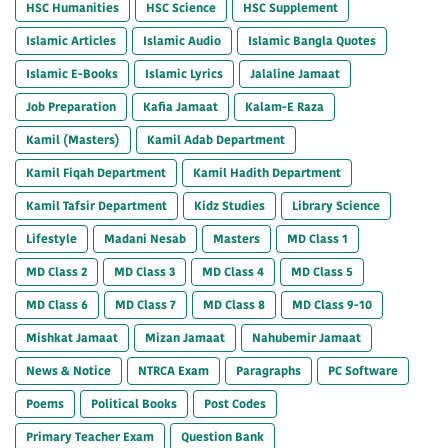
HSC Humanities
HSC Science
HSC Supplement
Islamic Articles
Islamic Audio
Islamic Bangla Quotes
Islamic E-Books
Islamic Lyrics
Jalaline Jamaat
Job Preparation
Kafia Jamaat
Kalam-E Raza
Kamil (Masters)
Kamil Adab Department
Kamil Fiqah Department
Kamil Hadith Department
Kamil Tafsir Department
Kidz Studies
Library Science
Lifestyle
Madani Nesab
Masters
MD Class 1
MD Class 2
MD Class 3
MD Class 4
MD Class 5
MD Class 6
MD Class 7
MD Class 8
MD Class 9-10
Mishkat Jamaat
Mizan Jamaat
Nahubemir Jamaat
News & Notice
NTRCA Exam
Paragraphs
PC Software
Poems
Political Books
Post Codes
Primary Teacher Exam
Question Bank