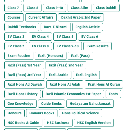
Class 7
Class 8
Class 9-10
Class Alim
Class Dakhil
Courses
Current Affairs
Dakhil Arabic 2nd Paper
Dakhil Textbooks
Dars-E Nizami
English Article
EV Class 3
EV Class 4
EV Class 5
EV Class 6
EV Class 7
EV Class 8
EV Class 9-10
Exam Results
Exam Routine
Fazil (Honours)
Fazil (Pass)
Fazil (Pass) 1st Year
Fazil (Pass) 2nd Year
Fazil (Pass) 3rd Year
Fazil Arabic
Fazil English
Fazil Hons Ad Dawah
Fazil Hons Al Adab
Fazil Hons Al Quran
Fazil Hons History
Fazil Islamic Economics 1st Paper
Fonts
Geo Knowledge
Guide Books
Hedayatun Nahu Jamaat
Honours
Honours Books
Hons Political Science
HSC Books & Guide
HSC Business
HSC English Version