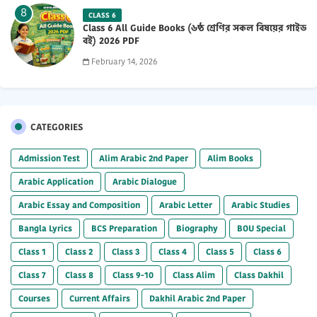
CLASS 6
Class 6 All Guide Books (৬ষ্ঠ শ্রেণির সকল বিষয়ের গাইড
বই) 2026 PDF
February 14, 2026
CATEGORIES
Admission Test
Alim Arabic 2nd Paper
Alim Books
Arabic Application
Arabic Dialogue
Arabic Essay and Composition
Arabic Letter
Arabic Studies
Bangla Lyrics
BCS Preparation
Biography
BOU Special
Class 1
Class 2
Class 3
Class 4
Class 5
Class 6
Class 7
Class 8
Class 9-10
Class Alim
Class Dakhil
Courses
Current Affairs
Dakhil Arabic 2nd Paper