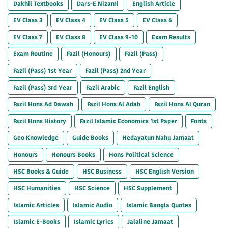
Dakhil Textbooks
Dars-E Nizami
English Article
EV Class 3
EV Class 4
EV Class 5
EV Class 6
EV Class 7
EV Class 8
EV Class 9-10
Exam Results
Exam Routine
Fazil (Honours)
Fazil (Pass)
Fazil (Pass) 1st Year
Fazil (Pass) 2nd Year
Fazil (Pass) 3rd Year
Fazil Arabic
Fazil English
Fazil Hons Ad Dawah
Fazil Hons Al Adab
Fazil Hons Al Quran
Fazil Hons History
Fazil Islamic Economics 1st Paper
Fonts
Geo Knowledge
Guide Books
Hedayatun Nahu Jamaat
Honours
Honours Books
Hons Political Science
HSC Books & Guide
HSC Business
HSC English Version
HSC Humanities
HSC Science
HSC Supplement
Islamic Articles
Islamic Audio
Islamic Bangla Quotes
Islamic E-Books
Islamic Lyrics
Jalaline Jamaat