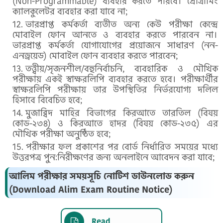
(Non-Programmable) ব্যবহার করতে পারবে। প্রোগ্রামিং
ক্যালকুলেটর ব্যবহার করা যাবে না;
ভারপ্রাপ্ত কর্মকর্তা ব্যতীত অন্য কেউ পরীক্ষা কেন্দ্রে
মোবাইল ফোন আনতে ও ব্যবহার করতে পারবেন না।
ভারপ্রাপ্ত কর্মকর্তা যোগাযোগের প্রয়োজনে সাধারণ (নন-
এনড্রয়েড) মোবাইল ফোন ব্যবহার করতে পারবেন;
তত্ত্বীয়/সৃজনশীল/বহুনির্বাচনি, ব্যবহারিক ও মৌখিক
পরীক্ষায় একই স্বাক্ষরলিপি ব্যবহার করতে হবে। পরীক্ষার্থীর
স্বাক্ষরলিপি পরীক্ষায় তার উপস্থিতির নির্ভরযোগ্য দলিল
হিসাবে বিবেচিত হবে;
মুজাব্বিদ মাহির বিভাগের কিরআতে তারতিল (বিষয়
কোড-২৩৪) ও কিরআতে হাদর (বিষয় কোড-২৩৫) এর
মৌখিক পরীক্ষা অনুষ্ঠিত হবে;
পরীক্ষার ফল প্রকাশের পর বোর্ড নির্ধারিত সময়ের মধ্যে
উত্তরপত্র পুন:নিরীক্ষণের জন্য অনলাইনে আবেদন করা যাবে;
আলিম পরীক্ষার সময়সূচি নোটিশ ডাউনলোড করুন
(Download Alim Exam Routine Notice)
Read