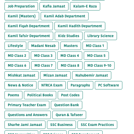
Job Preparation
Kafia Jamaat
Kalam-E Raza
Kamil (Masters)
Kamil Adab Department
Kamil Fiqah Department
Kamil Hadith Department
Kamil Tafsir Department
Kidz Studies
Library Science
Lifestyle
Madani Nesab
Masters
MD Class 1
MD Class 2
MD Class 3
MD Class 4
MD Class 5
MD Class 6
MD Class 7
MD Class 8
MD Class 9-10
Mishkat Jamaat
Mizan Jamaat
Nahubemir Jamaat
News & Notice
NTRCA Exam
Paragraphs
PC Software
Poems
Political Books
Post Codes
Primary Teacher Exam
Question Bank
Questions and Answers
Quran & Tafseer
Sharhe Jami Jamaat
SSC Business
SSC Exam Practices