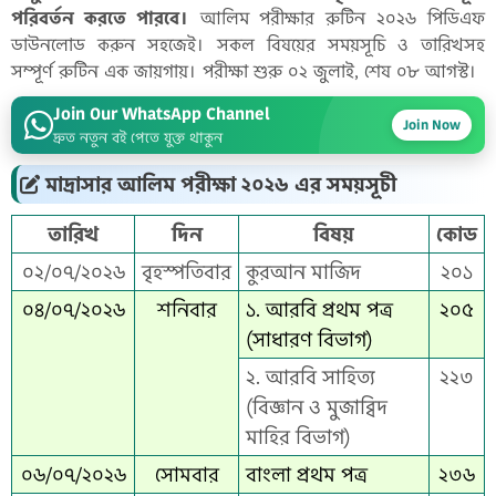
পরিবর্তন করতে পারবে।
আলিম পরীক্ষার রুটিন ২০২৬ পিডিএফ
ডাউনলোড করুন সহজেই। সকল বিষয়ের সময়সূচি ও তারিখসহ
সম্পূর্ণ রুটিন এক জায়গায়। পরীক্ষা শুরু ০২ জুলাই, শেষ ০৮ আগস্ট।
Join Our WhatsApp Channel
Join Now
দ্রুত নতুন বই পেতে যুক্ত থাকুন
মাদ্রাসার আলিম পরীক্ষা ২০২৬ এর সময়সূচী
তারিখ
দিন
বিষয়
কোড
০২/০৭/২০২৬
বৃহস্পতিবার
কুরআন মাজিদ
২০১
০৪/০৭/২০২৬
শনিবার
১. আরবি প্রথম পত্র
২০৫
(সাধারণ বিভাগ)
২. আরবি সাহিত্য
২২৩
(বিজ্ঞান ও মুজাব্বিদ
মাহির বিভাগ)
০৬/০৭/২০২৬
সোমবার
বাংলা প্রথম পত্র
২৩৬