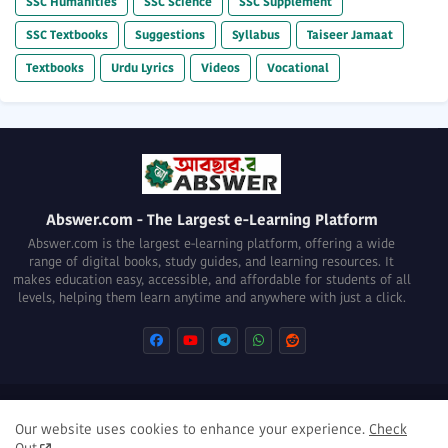
SSC Humanities
SSC Science
SSC Supplement
SSC Textbooks
Suggestions
Syllabus
Taiseer Jamaat
Textbooks
Urdu Lyrics
Videos
Vocational
Abswer.com - The Largest e-Learning Platform
Abswer.com is the largest e-learning platform, offering a wide
range of digital books, study guides, and learning resources. It
makes education easy, accessible, and affordable for students of all
levels, helping them learn anytime and anywhere with just a click.
About
Privacy Policy
Terms of use
Disclaimer
Our website uses cookies to enhance your experience.
Check
DMCA Removal Policy