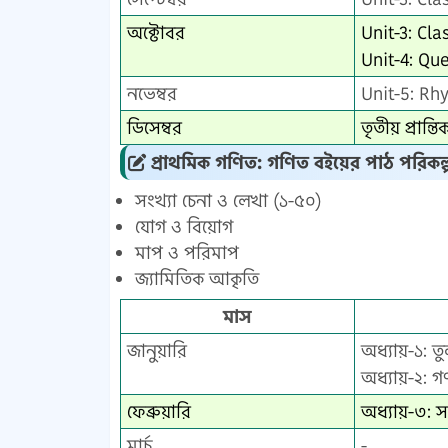
অক্টোবর
Unit-3: Cl
Unit-4: Qu
নভেম্বর
Unit-5: Rh
ডিসেম্বর
তৃতীয় প্রান
প্রাথমিক গণিত: গণিত বইয়ের পাঠ পরিকল
সংখ্যা চেনা ও লেখা (১-৫০)
যোগ ও বিয়োগ
মাপ ও পরিমাপ
জ্যামিতিক আকৃতি
মাস
জানুয়ারি
অধ্যায়-১: ত
অধ্যায়-২: গ
ফেব্রুয়ারি
অধ্যায়-৩: স
মার্চ
-