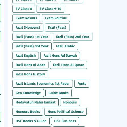
EV Class 8
EV Class 9-10
Exam Results
Exam Routine
Fazil (Honours)
Fazil (Pass)
Fazil (Pass) 1st Year
Fazil (Pass) 2nd Year
Fazil (Pass) 3rd Year
Fazil Arabic
Fazil English
Fazil Hons Ad Dawah
Fazil Hons Al Adab
Fazil Hons Al Quran
Fazil Hons History
Fazil Islamic Economics 1st Paper
Fonts
Geo Knowledge
Guide Books
Hedayatun Nahu Jamaat
Honours
Honours Books
Hons Political Science
HSC Books & Guide
HSC Business