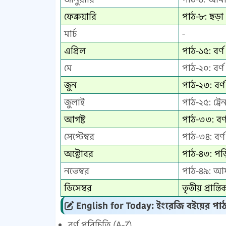
ফেব্রুয়ারি
পাঠ-৮: ছড়া
মার্চ
-
এপ্রিল
পাঠ-১৫: বর্
মে
পাঠ-২০: বর্
জুন
পাঠ-২৩: বর্
জুলাই
পাঠ-২৫: ট্রে
আগষ্ট
পাঠ-৩৩: বর্
সেপ্টেম্বর
পাঠ-৩৪: বর
অক্টোবর
পাঠ-৪৩: পড়
নভেম্বর
পাঠ-৪৯: আ
ডিসেম্বর
তৃতীয় প্রান
English for Today: ইংরেজি বইয়ের পাঠ
বর্ণ পরিচিতি (A-Z)