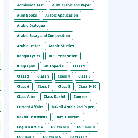
Admission Test
Alim Arabic 2nd Paper
Alim Books
Arabic Application
Arabic Dialogue
Arabic Essay and Composition
Arabic Letter
Arabic Studies
Bangla Lyrics
BCS Preparation
Biography
BOU Special
Class 1
Class 2
Class 3
Class 4
Class 5
Class 6
Class 7
Class 8
Class 9-10
Class Alim
Class Dakhil
Courses
Current Affairs
Dakhil Arabic 2nd Paper
Dakhil Textbooks
Dars-E Nizami
English Article
EV Class 3
EV Class 4
EV Class 5
EV Class 6
EV Class 7