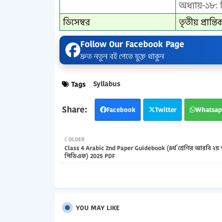
অধ্যায়-১৮: 
ডিসেম্বর
তৃতীয় প্রান
Follow Our Facebook Page
দ্রুত নতুন বই পেতে যুক্ত থাকুন
Syllabus
Tags
Facebook
Twitter
Whatsap
OLDER
Class 4 Arabic 2nd Paper Guidebook (৪র্থ শ্রেণির আরবি ২য় 
পিডিএফ) 2025 PDF
YOU MAY LIKE