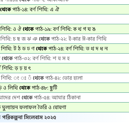
থেকে
পাঠ-১৪: বর্ণ শিখি: এ ঐ
ণ শিখি: ও ঔ
থেকে
পাঠ-১৯: বর্ণ শিখি: ক খ গ ঘ ঙ
ণ শিখি: চ ছ জ ঝ ঞ
থেকে
পাঠ-২২: ই-কার ঈ-কার শিখি
ণ শিখি: ট ঠ ড ঢ ণ
থেকে
পাঠ-২৪: বর্ণ শিখি: ত থ দ ধ ন
ন
থেকে
পাঠ-৩২: বর্ণ শিখি: শ ষ স হ
ণ শিখি: ড় ঢ় য় ৎ
্ণ শিখি: ং ঃ ঁ
থেকে
পাঠ-৪২: ভোর হলো
ি ও লিখি
থেকে
পাঠ-৪৮: ছুটি
মাদের দেশ
থেকে
পাঠ-৫৪: আমার ঠিকানা
্তিক মুল্যায়ন ফলাফল তৈরি ও ষোষণা
 পরিকল্পনা সিলেবাস ২০২৫