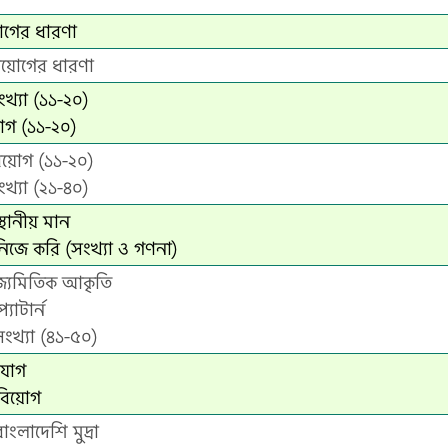
োগের ধারণা
িয়োগের ধারণা
ংখ্যা (১১-২০)
োগ (১১-২০)
িয়োগ (১১-২০)
ংখ্যা (২১-৪০)
্থানীয় মান
নিজে করি (সংখ্যা ও গণনা)
 জ্যমিতিক আকৃতি
যাটার্ন
সংখ্যা (৪১-৫০)
 যোগ
 বিয়োগ
াংলাদেশি মুদ্রা