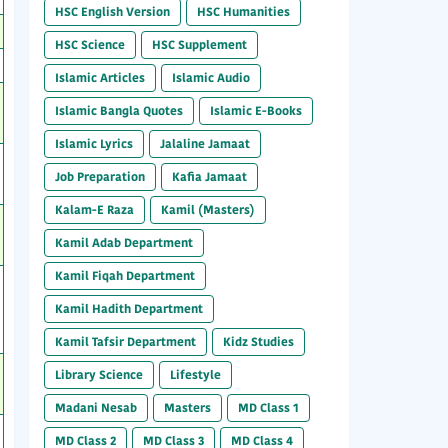
HSC English Version
HSC Humanities
HSC Science
HSC Supplement
Islamic Articles
Islamic Audio
Islamic Bangla Quotes
Islamic E-Books
Islamic Lyrics
Jalaline Jamaat
Job Preparation
Kafia Jamaat
Kalam-E Raza
Kamil (Masters)
Kamil Adab Department
Kamil Fiqah Department
Kamil Hadith Department
Kamil Tafsir Department
Kidz Studies
Library Science
Lifestyle
Madani Nesab
Masters
MD Class 1
MD Class 2
MD Class 3
MD Class 4