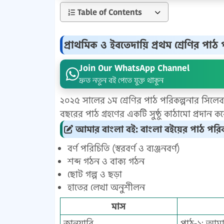
Table of Contents
প্রাথমিক ও ইবতেদায়ি প্রথম শ্রেণির পা
Join Our WhatsApp Channel
দ্রুত নতুন বই পেতে যুক্ত থাকুন
২০২৫ সালের ১ম শ্রেণির পাঠ পরিকল্পনার সিলেবাস 
বছরের পাঠ গ্রহণের একটি সুষ্ঠু কাঠামো প্রদান ক
আমার বাংলা বই: বাংলা বইয়ের পাঠ পরিক
বর্ণ পরিচিতি (স্বরবর্ণ ও ব্যঞ্জনবর্ণ)
শব্দ গঠন ও বাক্য গঠন
ছোট গল্প ও ছড়া
হাতের লেখা অনুশীলন
মাস
জানুয়ারি
পাঠ-১: আম