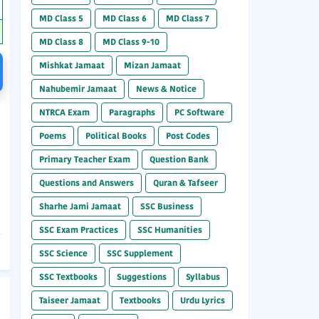
MD Class 5
MD Class 6
MD Class 7
MD Class 8
MD Class 9-10
Mishkat Jamaat
Mizan Jamaat
Nahubemir Jamaat
News & Notice
NTRCA Exam
Paragraphs
PC Software
Poems
Political Books
Post Codes
Primary Teacher Exam
Question Bank
Questions and Answers
Quran & Tafseer
Sharhe Jami Jamaat
SSC Business
SSC Exam Practices
SSC Humanities
SSC Science
SSC Supplement
SSC Textbooks
Suggestions
Syllabus
Taiseer Jamaat
Textbooks
Urdu Lyrics