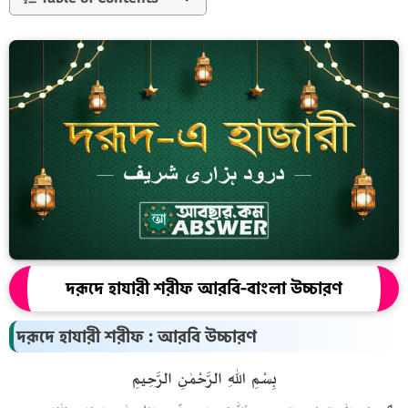
দরূদে হাযারী শরীফ আরবি-বাংলা উচ্চারণ
দরূদে হাযারী শরীফ : আরবি উচ্চারণ
بِسْمِ اللهِ الرَّحْمٰنِ الرَّحِيمِ