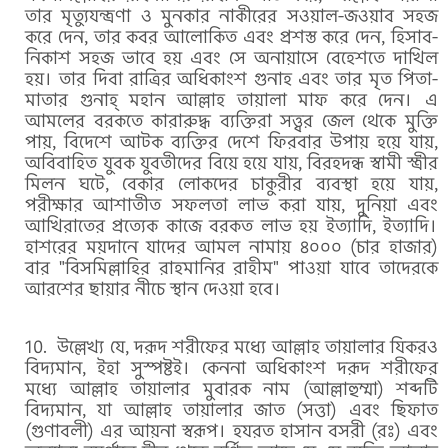
তার মৃত্যুযন্ত্রণা ও মুনকার নাকীরের সওয়াল-জওয়াব সহজ
করে দেন, তার কবর আলোকিত এবং প্রশস্ত করে দেন, হিসাব-
নিকাশ সহজ ভাবে হয় এবং সে অনায়াসে বেহেশতে দাখিল
হয়। তার দিবা রাত্রির অধিকাংশ গুনাহ এবং তার মৃত পিতা-
মাতার গুনাহ্ মহান আল্লাহ তায়ালা মাফ করে দেন। এ
আমলের বরকতে কারারুদ্ধ ব্যক্তিরা সত্ত্বর জেল থেকে মুক্তি
পায়, বিদেশে আটক ব্যক্তির দেশে ফিরবার উপায় হয়ে যায়,
অবিবাহিত যুবক যুবতীদের বিয়ে হয়ে যায়, বিরহদন্ধ স্বামী স্ত্রীর
মিলন ঘটে, বেকার লোকদের চাকুরীর ব্যবস্থা হয়ে যায়,
পরীক্ষার আশাতীত সফলতা লাভ করা যায়, দুনিয়া এবং
আখিরাতের প্রত্যেক কাজে বরকত লাভ হয় ইত্যাদি, ইত্যাদি।
হাশরের ময়দানে যাদের আমল নামায় ৪০০০ (চার হাজার)
বার "বিসমিল্লাহির রাহমানির রাহীম" পাওয়া যাবে তাদেরকে
আরশের ছায়ার নীচে স্থান দেওয়া হবে।
উল্লেখ্য যে, দরূদ শরীফের মধ্যে আল্লাহ তায়ালার যিকরও
বিদ্যমান, ইহা সুস্পষ্টই। কেননা অধিকাংশ দরূদ শরীফের
মধ্যে আল্লাহ তায়ালার মুবারক নাম (আল্লাহুম্মা) শব্দটি
বিদ্যমান, যা আল্লাহ তায়ালার জাত (সত্তা) এবং ছিফাত
(গুণাবলী) এর আয়না স্বরূপ। হযরত হাসান বসরী (রঃ) এবং