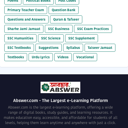
Poems
Political Books
Post Codes
Primary Teacher Exam
Question Bank
Questions and Answers
Quran & Tafseer
Sharhe Jami Jamaat
SSC Business
SSC Exam Practices
SSC Humanities
SSC Science
SSC Supplement
SSC Textbooks
Suggestions
Syllabus
Taiseer Jamaat
Textbooks
Urdu Lyrics
Videos
Vocational
Abswer.com - The Largest e-Learning Platform
Abswer.com is the largest e-learning platform, offering a wide
range of digital books, study guides, and learning resources. It
makes education easy, accessible, and affordable for students of all
levels, helping them learn anytime and anywhere with just a click.