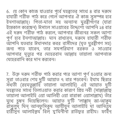
যে কোন কাজে যাওয়ার পূর্বে মহব্বতের সাথে ৪ বার দরূদে
হাযারী শরীফ পাঠ করে গেলে আপনার ঐ কাজ সুসম্পন্ন হবে
ইনশাআল্লাহ্। পিতা-মাতা সহ অন্যান্য মুরব্বীগণের (যারা
ইন্তেকাল করেছেন) ঈসালে সাওয়াবের উদ্দেশ্যে আপনি ২৪ বার
এই দরূদ শরীফ পাঠ করলে, আপনার জীবনের সকল আশা
পূর্ণ হবে ইনশাআল্লাহ। মনে রাখবেন, দরুদে হাযারী শরীফ
আপনি যতবার ঈমানদার কবর বাসীদের (মৃত মুরব্বীগণ সহ)
জন্য পড়ে যাবেন, তার সমপরিমাণ বরকত ও সাওয়াব
আপনার মৃত্যুর পর মেহেরবান আল্লাহ তায়ালা আপনাকে
মেহেরবানি করে দান করবেন।
উক্ত দরূদ শরীফ পাঠ করার পরে আশা পূর্ণ হওয়ার জন্য
সূরা তাওবার শেষ দুটি আয়াত ৭ বার পড়বেন। ইমাম ছিররে
সখতী (রহমতুল্লাহি তায়ালা আলাইহি) এই আয়াত দুটি
মহব্বতের সাথে তিলাওয়াত করার কারণে প্রিয় নবী (সাল্লাল্লাহু
তায়ালা আলাইহি ওয়া আলিহী ওয়া বারাকা ওয়াসাল্লাম) তাঁর
মুখে চুম্বন দিয়েছিলেন। আয়াত দু'টি "লাক্কাদ্ জা-আকুম
রাসুলুম্ মিন্ আনফুসিকুম আযীযুন আলাইহি মা আনিত্তুম
হারীসুন আলাইকুম বিল্ মু'মিনীনা রাউফুর রাহীম। ফাইন্