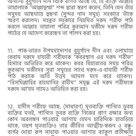
অন্যান্য বুযুর্গানে দীন থেকে বর্ণিত আছে যে, যে ব্যক্তি আল্লাহ
তায়ালাকে "আল্লাহুম্মা" শব্দ দ্বারা স্বরণ করেন, তিনি যেন তাঁর
সমুদয় আছমায়ে হুছনা (সুন্দর নাম সমূহ) সহকারে তাঁকে
স্মরণ করলেন। মহব্বত সহকারে নিয়মিত দরূদ শরীফ পাঠ
করলে আল্লাহ তায়ালা পবিত্র কুরআন মজীদে দরূদ শরীফ
পাঠের যে আদেশ করেছেন তা পালন করা হয়।
পাক-ভারত উপমহাদেশের বুযুর্গানে দীন এবং ওলামায়ে
কেরাম দরূদে হাযারী শরীফকে "কবরস্থান এর দরূদ শরীফ"
হিসাবে অভিহিত করে থাকেন। কবর যিয়ারতের সময় পবিত্র
কুরআন মজীদের সূরা সমূহের সাথে দরূদ-এ-হাযারী শরীফ
পাঠ করাকে অতি উত্তম আমল মনে করে থাকেন।
“বিসমিল্লাহির রাহমানির রাহীম” সমৃদ্ধ এই দরূদ শরীফকে
দরূদে আ'যম নামেও অভিহিত করা হয়।
হাদীস শরীফে আছে, (সাধারণ) মৃতব্যক্তি পানিতে ডুবন্ত
ব্যক্তির মতই, পানিতে ডুবন্ত ব্যক্তি নিজের প্রাণ রক্ষার জন্য
কোন অবলম্বন পাওয়ার আশায় যেমন চারিদিকে হাতড়িয়ে
থাকে, তদ্রপ মৃতব্যক্তিও তার জীবিত আত্মীয়-স্বজন ও বন্ধু-
বর্গের দোয়া রূপ সাহায্য পাওয়ার আশায় ব্যাকুল প্রতীক্ষায়