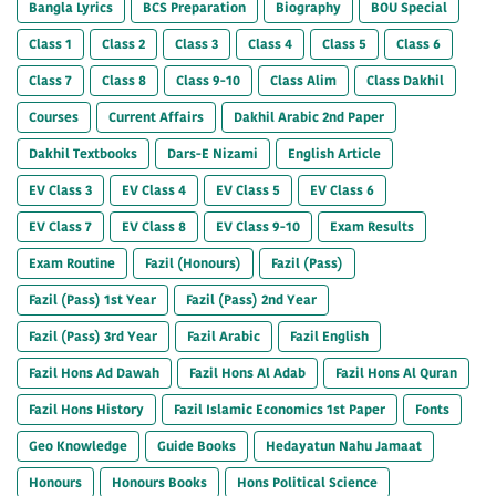
Bangla Lyrics
BCS Preparation
Biography
BOU Special
Class 1
Class 2
Class 3
Class 4
Class 5
Class 6
Class 7
Class 8
Class 9-10
Class Alim
Class Dakhil
Courses
Current Affairs
Dakhil Arabic 2nd Paper
Dakhil Textbooks
Dars-E Nizami
English Article
EV Class 3
EV Class 4
EV Class 5
EV Class 6
EV Class 7
EV Class 8
EV Class 9-10
Exam Results
Exam Routine
Fazil (Honours)
Fazil (Pass)
Fazil (Pass) 1st Year
Fazil (Pass) 2nd Year
Fazil (Pass) 3rd Year
Fazil Arabic
Fazil English
Fazil Hons Ad Dawah
Fazil Hons Al Adab
Fazil Hons Al Quran
Fazil Hons History
Fazil Islamic Economics 1st Paper
Fonts
Geo Knowledge
Guide Books
Hedayatun Nahu Jamaat
Honours
Honours Books
Hons Political Science