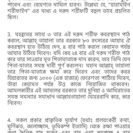
পাবেন এবং বেহেশতে দাখিল হবেন। উল্লেখ্য যে, “হারামাইন
শরীফাইন” এর মধ্যে এ দরূদ শরীফটি বহুল ভাবে প্রচলিত
ছিল।
মহব্বতের সাথে ৩ তার এই দরূদ শরীফ কবরস্থানে পাঠ
করলে, আল্লাহ্ তায়ালা তার বরকতে ৮০ বৎসরের আযাব ঐ
কবরস্থান হতে উঠিয়ে দেন, ৪ বার পাঠ করলে কেয়ামত পর্যন্ত
আযাব উঠিয়ে দিবেন। যদি কেহ ২৪ বার এই দরূদ শরীফ পাঠ
করে তার সাওয়াব মৃত পিতামাতাকে দান করেন, তবে তিনি যেন
পিতা-মাতার সমস্ত দাবী পূর্ণ করলেন। মহান আল্লাহ্ তায়ালা
তার পিতা-মাতাকে ক্ষমা করে দিবেন এবং তাদের কবর
যিয়ারতের জন্য ১০০০ (এক হাজার) ফেরেশতা পাঠিয়ে দিবেন,
তাঁরা কেয়ামত পর্যন্ত উত্ত কাজে নিয়োজিত থাকবেন।
আমলকারীর এই আমলের বরকতে তার দুনিয়া ও আখিরাতের
সমস্ত সমস্যার সমাধান আল্লাহতায়ালা মেহেরবানি করে, করে
নিবেন।
সকল প্রকার প্রাকৃতিক দূর্যোগ (যথাঃ প্রলয়ংকরী বন্যা,
ঘূর্ণিঝড়, জলোচ্ছাস, ভূমিকম্প ইত্যাদি) থেকে রক্ষা পাওয়ার
জন্য দৈনিক বাদ ফজর এবং বাদ এশা কমপক্ষে ৪ বার