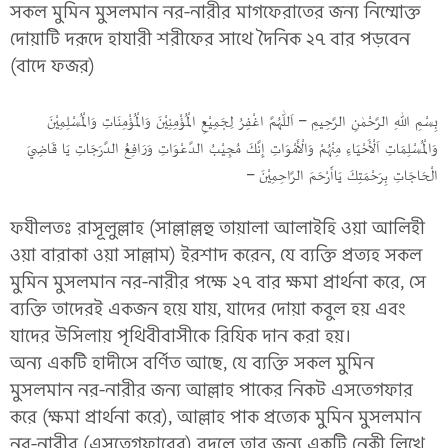
সকল মুমিন মুসলমান নর-নারীর মাগফেরাতের জন্য নিম্মোক্ত
দোয়াটি দরূদে হাযারী শরীফের সাথে দৈনিক ২৭ বার পড়বেন
(বাদে ফজর)
بِسْمِ اللهِ الرَّحْمٰنِ الرَّحِيمِ – اَللّٰهُمَّ اغْفِرُ لِجَمِيْعِ الْمُؤْمِنِيْنَ وَالْمُؤْمِنَاتِ وَالْمُسْلِمِيْنَ
وَالْمُسْلِمَاتِ اَلْأَحْيَاءِ مِنْهُمْ وَالْأَمْوَاتِ إِنَّكَ مُجِيْبُ الدَّعْوَاتِ وَرَافِعُ الدَّرَجَاتِ يَا قَاضِيَ
الْحَاجَاتِ بِرَحْمَتِكَ يَاأَرْحَمَ الرَّاحِمِيْنَ –
ফযীলতঃ রাসূলুল্লাহ (সাল্লাল্লহু তায়ালা আলাইহি ওয়া আলিহী
ওয়া বারাকা ওয়া সাল্লাম) ইরশাদ করেন, যে ব্যক্তি প্রত্যহ সকল
মুমিন মুসলমান নর-নারীর পক্ষে ২৭ বার ক্ষমা প্রার্থনা করে, সে
ব্যক্তি তাদেরই একজন হয়ে যায়, যাদের দোয়া কবুল হয় এবং
যাদের উসিলায় পৃথিবীবাসীকে রিযিক দান করা হয়।
অন্য একটি হাদীসে বর্ণিত আছে, যে ব্যক্তি সকল মুমিন
মুসলমান নর-নারীর জন্য আল্লাহ পাকের নিকট এসতেগফার
করে (ক্ষমা প্রার্থনা করে), আল্লাহ পাক প্রত্যেক মুমিন মুসলমান
নর-নারীর (এসতেগফারের) বদলে তার জন্য একটি নেকী লিখে