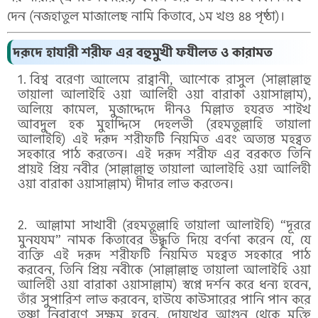
দেন (নজহাতুল মাজালেছ নামি কিতাবে, ১ম খণ্ড ৪৪ পৃষ্ঠা)।
দরূদে হাযারী শরীফ এর বহুমুখী ফযীলত ও কারামত
বিশ্ব বরেণ্য আলেমে রাব্বানী, আশেকে রাসুল (সাল্লাল্লাহু
তায়ালা আলাইহি ওয়া আলিহী ওয়া বারাকা ওয়াসাল্লাম),
অলিয়ে কামেল, মুজাদ্দেদে দীনও মিল্লাত হযরত শাইখ
আবদুল হক মুহাদ্দিসে দেহলভী (রহমতুল্লাহি তায়ালা
আলাইহি) এই দরূদ শরীফটি নিয়মিত এবং অত্যন্ত মহব্বত
সহকারে পাঠ করতেন। এই দরূদ শরীফ এর বরকতে তিনি
প্রায়ই প্রিয় নবীর (সাল্লাল্লাহু তায়ালা আলাইহি ওয়া আলিহী
ওয়া বারাকা ওয়াসাল্লাম) দীদার লাভ করতেন।
আল্লামা সাখাবী (রহমতুল্লাহি তায়ালা আলাইহি) “দূররে
মুনযযম” নামক কিতাবের উদ্ধৃতি দিয়ে বর্ণনা করেন যে, যে
ব্যক্তি এই দরূদ শরীফটি নিয়মিত মহব্বত সহকারে পাঠ
করবেন, তিনি প্রিয় নবীকে (সাল্লাল্লাহু তায়ালা আলাইহি ওয়া
আলিহী ওয়া বারাকা ওয়াসাল্লাম) স্বপ্নে দর্শন করে ধন্য হবেন,
তাঁর সুপারিশ লাভ করবেন, হাউযে কাউসারের পানি পান করে
তৃষ্ণা নিবারণে সক্ষম হবেন, দোযখের আগুন থেকে মুক্তি