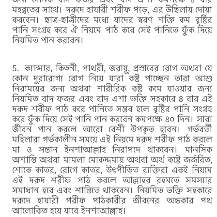
মহব্বতের সাথে। দরূদে হাযারী শরীফ পড়ে, এর উছিলায় দোয়া
করবেন। ছাত্র-ছাত্রীদের মধ্যে যাদের স্বরণ শক্তি কম বৃষ্টির
পানি সংগ্রহ করে ঐ নিয়মে পাঠ করে সেই পানিতে ফুঁক দিয়ে
নিয়মিত পান করবেন।
ক্যান্সার, কিড্নী, পাথরী, জরায়ু, প্রস্রাবের রোগ অথবা যে
কোন দুরারোগ্য রোগ নিয়ে যারা কষ্ট পাচ্ছেন তারা আশু
নিরাময়ের জন্য অথবা শারীরিক কষ্ট কমে যাওয়ার জন্য
নিয়মিত বাদ ফজর এবং বাদ এশা ভক্তি সহকারে ৪ বার এই
দরূদ শরীফ পাঠ করে পানিতে সম্ভব হলে বৃষ্টির পানি সংগ্রহ
করে ফুঁক দিয়ে সেই পানি পান করবেন কমপক্ষে ৪০ দিন। সারা
জীবন পান করলে আরো বেশী উপকৃত হবেন। গর্ভবর্তী
মহিলারা গর্ভকালীন সময়ে এই নিয়মে দরূদ শরীফ পাঠ করলে
মা ও সন্তান ইনশাআল্লাহ নিরাপদে থাকবেন। মানসিক
অশান্তি অথবা মামলা মোকদ্দমায় অথবা অর্থ কষ্টে জর্জরিত,
শোকে কাতর, রোগে কাতর, উৎপীড়িত ব্যক্তিরা একই নিয়মে
এই দরূদ শরীফ পাঠ করলে আল্লাহর রহমতে সমস্যার
সমাধান হবে এবং শান্তিতে থাকবেন। নিয়মিত ভক্তি সহকারে
দরূদে হাযারী পরীফ পাঠকারীর জীবনের অন্ধকার পথ
আলোকিত হয়ে যাবে ইনশাআল্লাহ।