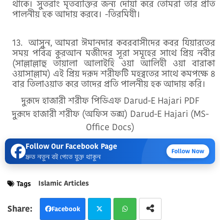
থাকে। সুতরাং মৃতব্যক্তির জন্য দোয়া করে তোমরা তার প্রতি
পালনীয় হক আদায় করবে। -তিরমিযী।
আসুন, আমরা ঈমানদার কবরবাসীদের কবর যিয়ারতের
সময় পবিত্র কুরআন মজীদের সূরা সমূহের সাথে প্রিয় নবীর
(সাল্লাল্লাহু তায়ালা আলাইহি ওয়া আলিহী ওয়া বারাকা
ওয়াসাল্লাম) এই প্রিয় দরূদ শরীফটি মহব্বতের সাথে কমপক্ষে ৪
বার তিলাওয়াত করে তাদের প্রতি পালনীয় হক আদায় করি।
দুরূদে হাজারী শরীফ পিডিএফ
Darud-E Hajari PDF
দুরূদে হাজারী শরীফ (অফিস ডক্স)
Darud-E Hajari (MS-
Office Docs)
Follow Our Facebook Page
Follow Now
দ্রুত নতুন বই পেতে যুক্ত থাকুন
Islamic Articles
Tags
Facebook