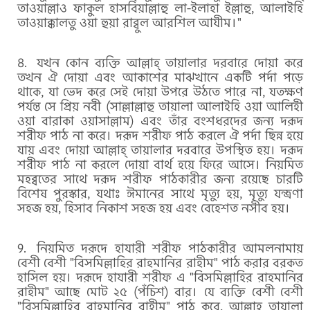
তাওয়াল্লাও ফাকুল হাসবিয়াল্লাহু লা-ইলাহা ইল্লাহু, আলাইহি
তাওয়াক্কালতু ওয়া হুয়া রাব্বুল আরশিল আযীম।"
যখন কোন ব্যক্তি আল্লাহ্ তায়ালার দরবারে দোয়া করে
তখন ঐ দোয়া এবং আকাশের মাঝখানে একটি পর্দা পড়ে
থাকে, যা ভেদ করে সেই দোয়া উপরে উঠতে পারে না, যতক্ষণ
পর্যন্ত সে প্রিয় নবী (সাল্লাল্লাহু তায়ালা আলাইহি ওয়া আলিহী
ওয়া বারাকা ওয়াসাল্লাম) এবং তাঁর বংশধরদের জন্য দরূদ
শরীফ পাঠ না করে। দরূদ শরীফ পাঠ করলে ঐ পর্দা ছিন্ন হয়ে
যায় এবং দোয়া আল্লাহ্ তায়ালার দরবারে উপস্থিত হয়। দরূদ
শরীফ পাঠ না করলে দোয়া বার্থ হয়ে ফিরে আসে। নিয়মিত
মহব্বতের সাথে দরূদ শরীফ পাঠকারীর জন্য রয়েছে চারটি
বিশেষ পুরস্কার, যথাঃ ঈমানের সাথে মৃত্যু হয়, মৃত্যু যন্ত্রণা
সহজ হয়, হিসাব নিকাশ সহজ হয় এবং বেহেশত নসীব হয়।
নিয়মিত দরূদে হাযারী শরীফ পাঠকারীর আমলনামায়
বেশী বেশী "বিসমিল্লাহির রাহমানির রাহীম" পাঠ করার বরকত
হাসিল হয়। দরূদে হাযারী শরীফ এ "বিসমিল্লাহির রাহমানির
রাহীম" আছে মোট ২৫ (পঁচিশ) বার। যে ব্যক্তি বেশী বেশী
"বিসমিল্লাহির রাহমানির রাহীম" পাঠ করে, আল্লাহ তায়ালা