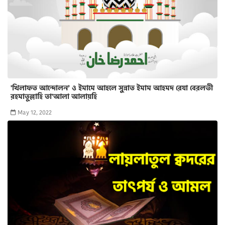
'খিলাফত আন্দোলন’ ও ইমামে আহলে সুন্নাত ইমাম আহমদ রেযা বেরলভী
রহমাতুল্লাহি তা'আলা আলায়হি
May 12, 2022