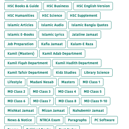
HSC Books & Guide
HSC Business
HSC English Version
HSC Humanities
HSC Science
HSC Supplement
Islamic Articles
Islamic Audio
Islamic Bangla Quotes
Islamic E-Books
Islamic Lyrics
Jalaline Jamaat
Job Preparation
Kafia Jamaat
Kalam-E Raza
Kamil (Masters)
Kamil Adab Department
Kamil Fiqah Department
Kamil Hadith Department
Kamil Tafsir Department
Kidz Studies
Library Science
Lifestyle
Madani Nesab
Masters
MD Class 1
MD Class 2
MD Class 3
MD Class 4
MD Class 5
MD Class 6
MD Class 7
MD Class 8
MD Class 9-10
Mishkat Jamaat
Mizan Jamaat
Nahubemir Jamaat
News & Notice
NTRCA Exam
Paragraphs
PC Software