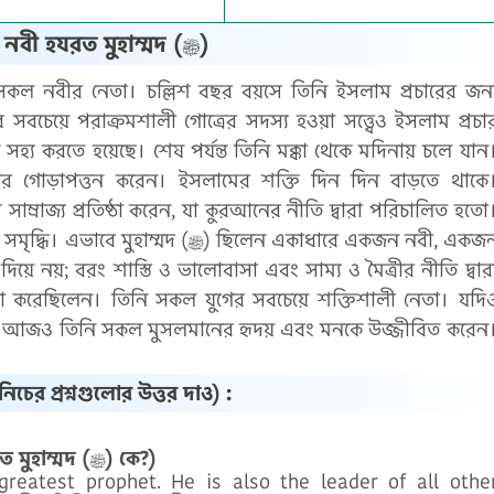
সর্বশ্রেষ্ঠ নবী হযরত মুহাম্মদ (ﷺ)
সবচেয়ে পরাক্রমশালী গোত্রের সদস্য হওয়া সত্ত্বেও ইসলাম প্রচা
 সহ্য করতে হয়েছে। শেষ পর্যন্ত তিনি মক্কা থেকে মদিনায় চলে যান
রের গোড়াপত্তন করেন। ইসলামের শক্তি দিন দিন বাড়তে থাকে
ম্মদ (ﷺ) ছিলেন একাধারে একজন নবী, একজন
 নয়; বরং শাস্তি ও ভালোবাসা এবং সাম্য ও মৈত্রীর নীতি দ্বার
্ঠা করেছিলেন। তিনি সকল যুগের সবচেয়ে শক্তিশালী নেতা। যদি
ি আজও তিনি সকল মুসলমানের হৃদয় এবং মনকে উজ্জীবিত করেন
ের প্রশ্নগুলোর উত্তর দাও) :
Who is Hazrat Muhammad (ﷺ)? (হযরত মুহাম্মদ (ﷺ) কে?)