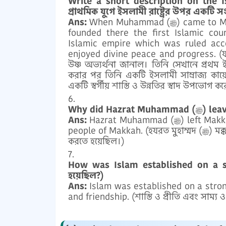
Write a short description on the I
প্রাথমিক যুগে ইসলামী রাষ্ট্রের উপর একটি সং
Ans:
When Muhammad (ﷺ) came to Medina, the people of Medina welcomed him warmly. He
founded there the first Islamic co
Islamic empire which was ruled acc
enjoyed divine peace and progress. (যখন মুহাম্মদ (ﷺ) মদিনায় আসলেন, ত
উষ্ণ অভ্যর্থনা জানাল। তিনি সেখানে প্রথম 
করার পর তিনি একটি ইসলামী সাম্রাজ্য কায
একটি স্বর্গীয় শাস্তি ও উন্নতির স্বাদ উপভোগ ক
Ans:
Hazrat Muhammad (ﷺ) left Makkah because he had to endure a lot of outrage from the
people of Makkah. (হযরত মুহাম্মদ (ﷺ) মক্কা ত্যাগ করেছিলেন কারণ তাঁকে মক্কার লোকদের অনেক নির্যাতন সহ্য
করতে হয়েছিল।)
How was Islam established on a stro
হয়েছিল?)
Ans:
Islam was established on a stron
and friendship. (শাস্তি ও প্রীতি এবং সাম্য ও 