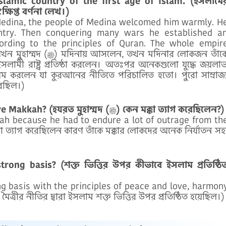
slamic country of the first age of Islam. (ইসলামে
ক্ষিপ্ত বর্ণনা লেখ।)
untry. Then conquering many wars he established a
ording to the principles of Quran. The whole empir
খন মদিনার লোকজন তাঁকে
ইসলামী রাষ্ট্র প্রতিষ্ঠা করলেন। অতঃপর অনেকগুলো যুদ্ধে জয়লা
়েম করলেন যা কুরআনের নীতিতে পরিচালিত হতো। পুরো সাম্রাজ্
রেছিল।)
Why did Hazrat Muhammad (ﷺ) leave Makkah? (হযরত মুহাম্মদ (ﷺ) কেন মক্কা ত্যাগ করেছিলেন?)
ng basis? (শক্ত ভিত্তির উপর কীভাবে ইসলাম প্রতিষ্ঠি
g basis with the principles of peace and love, harmon
মৈত্রীর নীতির দ্বারা ইসলাম শক্ত ভিত্তির উপর প্রতিষ্ঠিত হয়েছিল।)