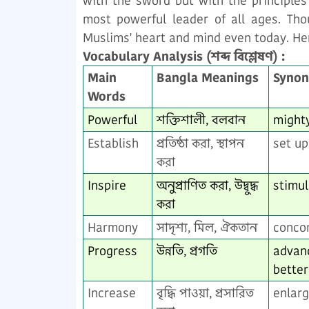
with the sword but with the principles
most powerful leader of all ages. Tho
Muslims' heart and mind even today. Her
Vocabulary Analysis (শব্দ বিশ্লেষণ) :
Main
Bangla Meanings
Syno
Words
Powerful
শক্তিশালী, বলবান
mighty
Establish
প্রতিষ্ঠা করা, স্থাপন
set up
করা
Inspire
অনুপ্রাণিত করা, উদ্বুদ্ধ
stimul
করা
Harmony
সাদৃশ্য, মিল, ঐকতান
concor
Progress
উন্নতি, প্রগতি
advan
bette
Increase
বৃদ্ধি পাওয়া, প্রসারিত
enlarg