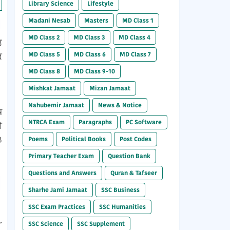
Library Science
Lifestyle
Madani Nesab
Masters
MD Class 1
MD Class 2
MD Class 3
MD Class 4
র
MD Class 5
MD Class 6
MD Class 7
।
MD Class 8
MD Class 9-10
।
Mishkat Jamaat
Mizan Jamaat
Nahubemir Jamaat
News & Notice
NTRCA Exam
Paragraphs
PC Software
া
ও
Poems
Political Books
Post Codes
।
Primary Teacher Exam
Question Bank
Questions and Answers
Quran & Tafseer
Sharhe Jami Jamaat
SSC Business
SSC Exam Practices
SSC Humanities
SSC Science
SSC Supplement