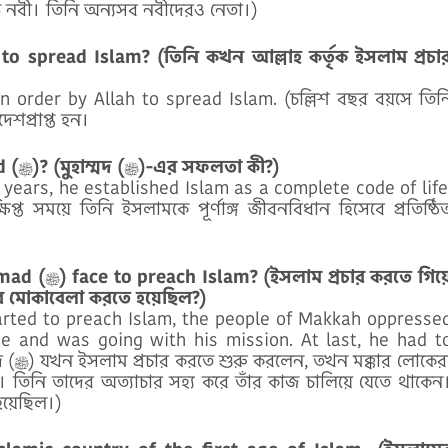
মদ (ﷺ) হলেন সর্বশ্রেষ্ঠ নবী। তিনি অন্যসব নবীদেরও নেতা।)
 spread Islam? (তিনি কখন আল্লাহ কর্তৃক ইসলাম প্রচা
n order by Allah to spread Islam. (চল্লিশ বছর বয়সে তিন
েশপ্রাপ্ত হন।
What was the success of Muhammad (ﷺ)? (মুহাম্মদ (ﷺ)-এর সফলতা কী?)
 years, he established Islam as a complete code of life
ত সময়ে তিনি ইসলামকে পূর্ণাঙ্গ জীবনবিধান হিসেবে প্রতিষ্ঠি
র করতে গিয়ে
র সমস্যার মোকাবেলা করতে হয়েছিল?)
ge and was going with his mission. At last, he had t
কেরা
 তিনি তাদের অত্যাচার সহ্য করে তাঁর কাজ চালিয়ে যেতে থাকেন
 হয়েছিল।)