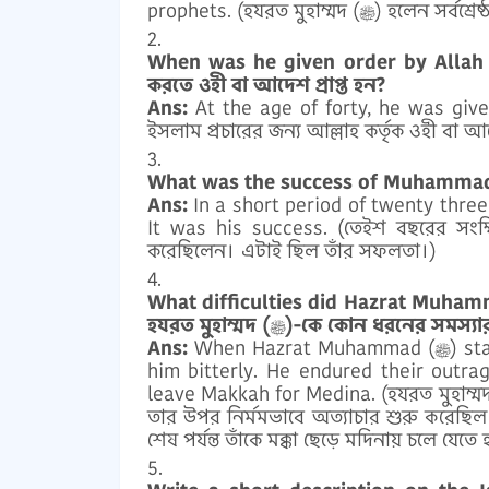
prophets. (হযরত মুহাম্
When was he given order by Allah to
করতে ওহী বা আদেশ প্রাপ্ত হন?
Ans:
At the age of forty, he was give
ইসলাম প্রচারের জন্য আল্লাহ কর্তৃক ওহী বা আদ
Ans:
In a short period of twenty three
It was his success. (তেইশ বছরের সংক্ষিপ্
করেছিলেন। এটাই ছিল তাঁর সফলতা।)
What difficulties did Hazrat Muhammad (ﷺ) face to preach Islam? (ইসলাম প্রচা
হযরত মুহাম্মদ (ﷺ)-কে কোন ধরনে
Ans:
When Hazrat Muhammad (ﷺ) started to preach Islam, the people of Makkah oppressed
him bitterly. He endured their outra
leave Makkah for Medina. (হযরত মুহাম্মদ (ﷺ) যখন ইসলাম প্রচার করতে শুরু করলেন, তখন মক্কার লো
তার উপর নির্মমভাবে অত্যাচার শুরু করেছিল।
শেষ পর্যন্ত তাঁকে মক্কা ছেড়ে মদিনায় চলে যেতে