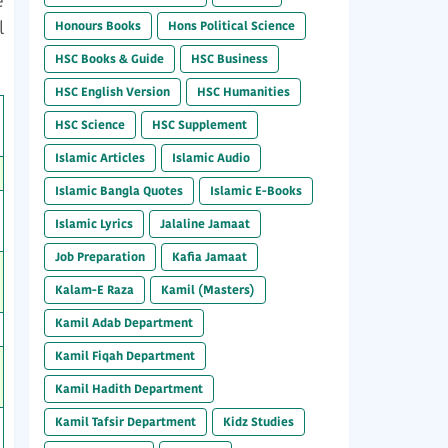
e
l
Honours Books
Hons Political Science
HSC Books & Guide
HSC Business
HSC English Version
HSC Humanities
HSC Science
HSC Supplement
Islamic Articles
Islamic Audio
Islamic Bangla Quotes
Islamic E-Books
Islamic Lyrics
Jalaline Jamaat
Job Preparation
Kafia Jamaat
Kalam-E Raza
Kamil (Masters)
Kamil Adab Department
Kamil Fiqah Department
Kamil Hadith Department
Kamil Tafsir Department
Kidz Studies