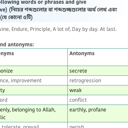
ollowing words or phrases and give
ve)
(নিচের শব্দগুলোর বা শব্দগুচ্ছগুলোর অর্থ লেখ এবং
 (যে কোনো ৫টি)
ne, Endure, Principle, A lot of, Day by day. At last.
and antonyms:
onyms
Antonyms
onize
secrete
nce, improvement
retrogression
ty
weak
ord
conflict
enly, belonging to Allah,
earthly, profane
lic
 tolerate, prevail
perish