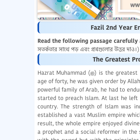
Fazil 2nd Year 
Read the following passage carefully 
সতর্কতার সাথে পড় এবং প্রশ্নগুলোর উত্তর দাও।
Hazrat Muhammad (ﷺ) is the greatest Prophet. He is the leader of all other prophets. At the
age of forty, he was given order by All
powerful family of Arab, he had to end
started to preach Islam. At last he lef
country. The strength of Islam was inc
established a vast Muslim empire which
result, the whole empire enjoyed divine peace
a prophet and a social reformer in the