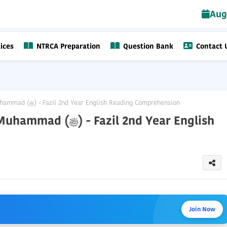
Aug
ices
NTRCA Preparation
Question Bank
Contact 
The Greatest Prophet Hazrat Muhammad (ﷺ) - Fazil 2nd Year English Reading Comprehension
il 2nd Year English
Join Now