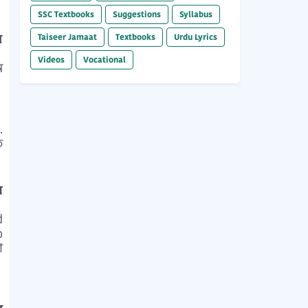
SSC Textbooks
Suggestions
Syllabus
র
Taiseer Jamaat
Textbooks
Urdu Lyrics
Videos
Vocational
ি
.
ত
o
।