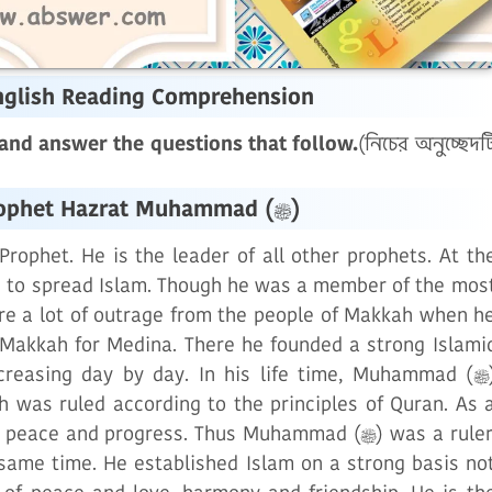
English Reading Comprehension
and answer the questions that follow.
(নিচের অনুচ্ছেদট
)
The Greatest Prophet Hazrat Muhammad (ﷺ)
ah to spread Islam. Though he was a member of the mos
ure a lot of outrage from the people of Makkah when h
t Makkah for Medina. There he founded a strong Islami
reasing day by day. In his life time, Muhammad (ﷺ)
 was ruled according to the principles of Quran. As 
 and progress. Thus Muhammad (ﷺ) was a ruler,
 same time. He established Islam on a strong basis no