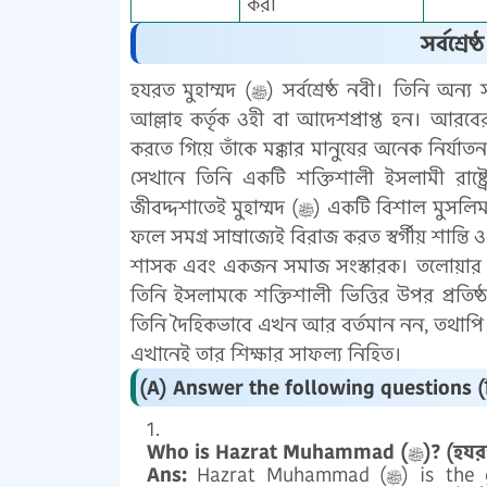
করা
হযরত মুহাম্মদ (ﷺ) সর্বশ্রেষ্ঠ নবী। তিনি অন্য সকল নবীর নেতা। চল্লিশ বছর বয়সে তিনি ইসলাম প্রচারের জন্য
আল্লাহ কর্তৃক ওহী বা আদেশপ্রাপ্ত হন। আরবের 
করতে গিয়ে তাঁকে মক্কার মানুষের অনেক নির্যাতন
সেখানে তিনি একটি শক্তিশালী ইসলামী রাষ্ট্
জীবদ্দশাতেই মুহাম্মদ (ﷺ) একটি বিশাল মুসলিম সাম্রাজ্য প্রতিষ্ঠা করেন, যা কুরআনের নীতি দ্বারা পরিচালিত হতো।
ফলে সমগ্র সাম্রাজ্যেই বিরাজ করত স্বর্গীয় শান্তি ও সমৃদ্ধি। এভাবে মুহা
শাসক এবং একজন সমাজ সংস্কারক। তলোয়ার দিয়ে
তিনি ইসলামকে শক্তিশালী ভিত্তির উপর প্রতিষ
তিনি দৈহিকভাবে এখন আর বর্তমান নন, তথাপ
এখানেই তার শিক্ষার সাফল্য নিহিত।
(A) Answer the following questions (নিচ
Ans:
Hazrat Muhammad (ﷺ) is the greatest prophet. He is also the leader of all other