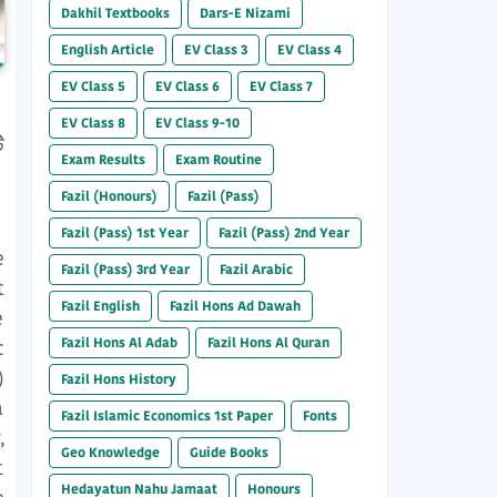
Dakhil Textbooks
Dars-E Nizami
English Article
EV Class 3
EV Class 4
EV Class 5
EV Class 6
EV Class 7
EV Class 8
EV Class 9-10
ি
Exam Results
Exam Routine
Fazil (Honours)
Fazil (Pass)
Fazil (Pass) 1st Year
Fazil (Pass) 2nd Year
Fazil (Pass) 3rd Year
Fazil Arabic
t
Fazil English
Fazil Hons Ad Dawah
e
Fazil Hons Al Adab
Fazil Hons Al Quran
c
Fazil Hons History
a
Fazil Islamic Economics 1st Paper
Fonts
Geo Knowledge
Guide Books
t
Hedayatun Nahu Jamaat
Honours