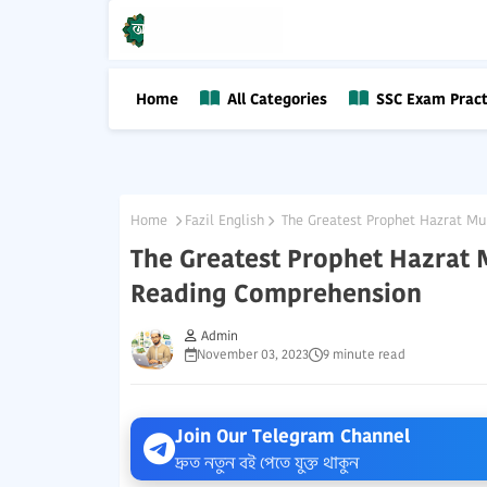
Home
All Categories
SSC Exam Pract
Home
Fazil English
The Greatest Prophet Hazrat Muhammad (ﷺ) - Faz
Reading Comprehension
Admin
November 03, 2023
9 minute read
Join Our Telegram Channel
দ্রুত নতুন বই পেতে যুক্ত থাকুন