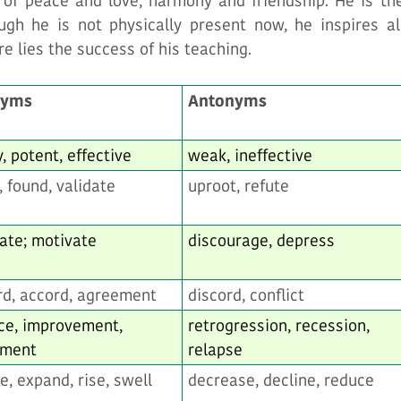
 of peace and love, harmony and friendship. He is th
ugh he is not physically present now, he inspires al
e lies the success of his teaching.
nyms
Antonyms
, potent, effective
weak, ineffective
, found, validate
uproot, refute
ate; motivate
discourage, depress
d, accord, agreement
discord, conflict
ce, improvement,
retrogression, recession,
rment
relapse
e, expand, rise, swell
decrease, decline, reduce