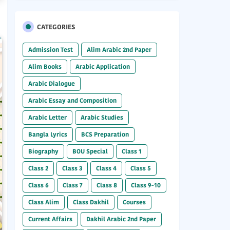
CATEGORIES
Admission Test
Alim Arabic 2nd Paper
Alim Books
Arabic Application
Arabic Dialogue
Arabic Essay and Composition
Arabic Letter
Arabic Studies
Bangla Lyrics
BCS Preparation
Biography
BOU Special
Class 1
Class 2
Class 3
Class 4
Class 5
Class 6
Class 7
Class 8
Class 9-10
Class Alim
Class Dakhil
Courses
Current Affairs
Dakhil Arabic 2nd Paper