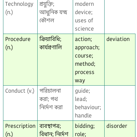
Technology
প্রযুক্তি;
modern
(n.)
আধুনিক যন্ত্র
device;
কৌশল
uses of
science
Procedure
ক্রিয়াবিধি;
action;
deviation
(n.)
কার্যপ্রণালি
approach;
course;
method;
process
way
Conduct (v.)
পরিচালনা
guide;
করা; পথ
lead;
নির্দেশ করা
behaviour;
handle
Prescription
ব্যবস্থাপত্র;
bidding;
disorder
(n.)
বিধান; নির্দেশ
role;