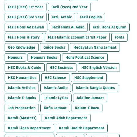
Fazil (Pass) 1st Year
Fazil (Pass) 2nd Year
Fazil (Pass) 3rd Year
Fazil Arabic
Fazil English
Fazil Hons Ad Dawah
Fazil Hons Al Adab
Fazil Hons Al Quran
Fazil Hons History
Fazil Islamic Economics 1st Paper
Fonts
Geo Knowledge
Guide Books
Hedayatun Nahu Jamaat
Honours
Honours Books
Hons Political Science
HSC Books & Guide
HSC Business
HSC English Version
HSC Humanities
HSC Science
HSC Supplement
Islamic Articles
Islamic Audio
Islamic Bangla Quotes
Islamic E-Books
Islamic Lyrics
Jalaline Jamaat
Job Preparation
Kafia Jamaat
Kalam-E Raza
Kamil (Masters)
Kamil Adab Department
Kamil Fiqah Department
Kamil Hadith Department