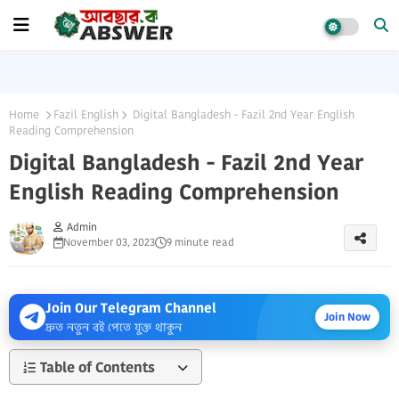
Home
Fazil English
Digital Bangladesh - Fazil 2nd Year English
Reading Comprehension
Digital Bangladesh - Fazil 2nd Year
English Reading Comprehension
Admin
November 03, 2023
9 minute read
Join Our Telegram Channel
Join Now
দ্রুত নতুন বই পেতে যুক্ত থাকুন
Table of Contents