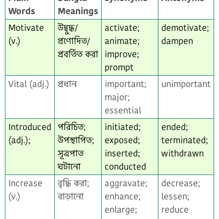
Words
Meanings
Motivate
উদ্বুদ্ধ/
activate;
demotivate;
(v.)
প্রণোদিত/
animate;
dampen
প্রবর্তিত করা
improve;
prompt
Vital (adj.)
প্রধান
important;
unimportant
major;
essential
Introduced
পরিচিত;
initiated;
ended;
(adj.);
উপস্থাপিত;
exposed;
terminated;
সূত্রপাত
inserted;
withdrawn
ঘটানো
conducted
Increase
বৃদ্ধি করা;
aggravate;
decrease;
(v.)
বাড়ানো
enhance;
lessen;
enlarge;
reduce