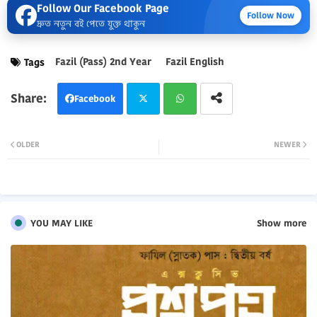
Follow Our Facebook Page
Follow Now
দ্রুত নতুন বই পেতে যুক্ত থাকুন
Fazil (Pass) 2nd Year
Fazil English
Tags
Facebook
Twi
Wh
OLDER
NEWER
tter
atsa
pp
YOU MAY LIKE
Show more