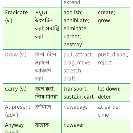
extend
Eradicate
সমূলে
abolish;
create;
(v.)
উৎপাটন
annihilate;
grow
করা; সমাপ্তি
eliminate;
করা
uproot;
destroy
Draw (v.)
টানা, টেনে
pull; attract;
push; dispel;
সরানো,
drag; move;
reject
আকর্ষণ
stretch
করা
draft
Carry (v.)
বহন করা;
transport;
let down;
নিয়ে যাওয়া
sustain; cart
deter
At present
বর্তমানে
nowadays
at earlier
(adv.)
time
Anyway
যাহোক
however
(adv.)