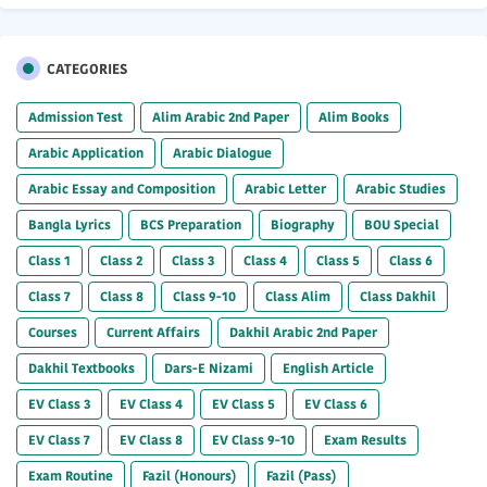
CATEGORIES
Admission Test
Alim Arabic 2nd Paper
Alim Books
Arabic Application
Arabic Dialogue
Arabic Essay and Composition
Arabic Letter
Arabic Studies
Bangla Lyrics
BCS Preparation
Biography
BOU Special
Class 1
Class 2
Class 3
Class 4
Class 5
Class 6
Class 7
Class 8
Class 9-10
Class Alim
Class Dakhil
Courses
Current Affairs
Dakhil Arabic 2nd Paper
Dakhil Textbooks
Dars-E Nizami
English Article
EV Class 3
EV Class 4
EV Class 5
EV Class 6
EV Class 7
EV Class 8
EV Class 9-10
Exam Results
Exam Routine
Fazil (Honours)
Fazil (Pass)