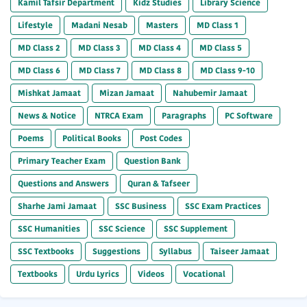
Kamil Tafsir Department
Kidz Studies
Library Science
Lifestyle
Madani Nesab
Masters
MD Class 1
MD Class 2
MD Class 3
MD Class 4
MD Class 5
MD Class 6
MD Class 7
MD Class 8
MD Class 9-10
Mishkat Jamaat
Mizan Jamaat
Nahubemir Jamaat
News & Notice
NTRCA Exam
Paragraphs
PC Software
Poems
Political Books
Post Codes
Primary Teacher Exam
Question Bank
Questions and Answers
Quran & Tafseer
Sharhe Jami Jamaat
SSC Business
SSC Exam Practices
SSC Humanities
SSC Science
SSC Supplement
SSC Textbooks
Suggestions
Syllabus
Taiseer Jamaat
Textbooks
Urdu Lyrics
Videos
Vocational