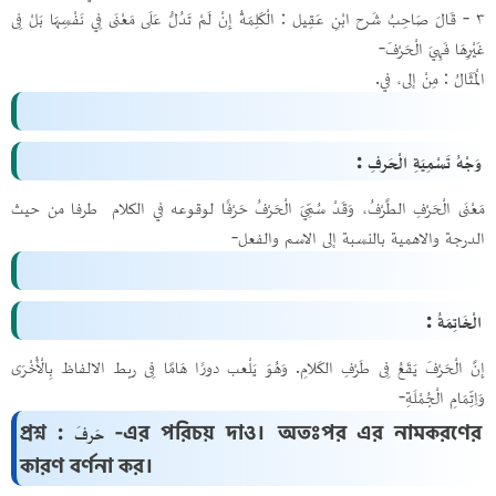
٣ - قَالَ صَاحِبُ شَرح ابْنِ عَقِيل : الْكَلِمَةُ إِنْ لَمْ تَدُلُّ عَلَى مَعْنَى فِي نَفْسِهَا بَلْ فِى
غَيْرِهَا فَهِيَ الْحَرْفَ-
الْمَثَالُ : مِنْ إلى، في.
وَجْهُ تَسْمِيَةِ الْحَرفِ :
مَعْنَى الْحَرْفِ الطَّرْفُ، وَقَدْ سُمِّيَ الْحَرْفُ حَرْفًا لوقوعه في الكلام طرفا من حيث
الدرجة والاهمية بالنسبة إلى الاسم والفعل-
الْخَاتِمَةُ :
إِنَّ الْحَرْفَ يَقَعُ فِى طَرْفِ الكَلامِ. وَهُوَ يَلْعب دورًا هَامَّا فِى ربط الالفاظ بِالْأُخْرَى
وَاِتِّمَامِ الْجُمْلَةِ-
প্রশ্ন : حَرفَ -এর পরিচয় দাও। অতঃপর এর নামকরণের
কারণ বর্ণনা কর।