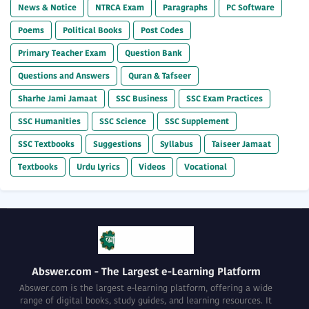
News & Notice
NTRCA Exam
Paragraphs
PC Software
Poems
Political Books
Post Codes
Primary Teacher Exam
Question Bank
Questions and Answers
Quran & Tafseer
Sharhe Jami Jamaat
SSC Business
SSC Exam Practices
SSC Humanities
SSC Science
SSC Supplement
SSC Textbooks
Suggestions
Syllabus
Taiseer Jamaat
Textbooks
Urdu Lyrics
Videos
Vocational
Abswer.com - The Largest e-Learning Platform
Abswer.com is the largest e-learning platform, offering a wide
range of digital books, study guides, and learning resources. It