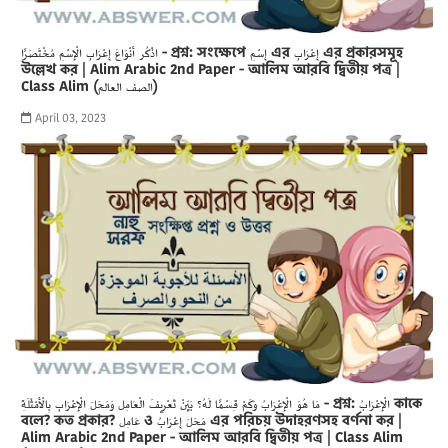
اذْكُر أَنْوَاعَ إِعْرَابِ الْإِسْمِ مُخْتَصَرًا - প্রশ্ন: সংক্ষেপে إِسْمِ এর إِعْرَابِ এর প্রকারসমূহ
উল্লেখ কর | Alim Arabic 2nd Paper - আলিম আরবি দ্বিতীয় পত্র |
Class Alim (الصف العالم)
April 03, 2023
مَا هُوَ الْإِعْرَابُ وَكَمْ قِسْمًا لَهُ؟ بَيِّنْ تَعْرِيفَ الْعَامِل وَمَحَلَ الْإِعْرَابِ بِالْأَمْثَلَةِ - প্রশ্ন: الْإِعْرَابُ কাকে
বলে? কত প্রকার? عَامِل ও مَحَلَ إِعْرَابُ এর পরিচয় উদাহরণসহ বর্ণনা কর |
Alim Arabic 2nd Paper - আলিম আরবি দ্বিতীয় পত্র | Class Alim