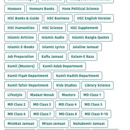
Honours
Honours Books
Hons Political Science
HSC Books & Guide
HSC Business
HSC English Version
HSC Humanities
HSC Science
HSC Supplement
Islamic Articles
Islamic Audio
Islamic Bangla Quotes
Islamic E-Books
Islamic Lyrics
Jalaline Jamaat
Job Preparation
Kafia Jamaat
Kalam-E Raza
Kamil (Masters)
Kamil Adab Department
Kamil Fiqah Department
Kamil Hadith Department
Kamil Tafsir Department
Kidz Studies
Library Science
Lifestyle
Madani Nesab
Masters
MD Class 1
MD Class 2
MD Class 3
MD Class 4
MD Class 5
MD Class 6
MD Class 7
MD Class 8
MD Class 9-10
Mishkat Jamaat
Mizan Jamaat
Nahubemir Jamaat