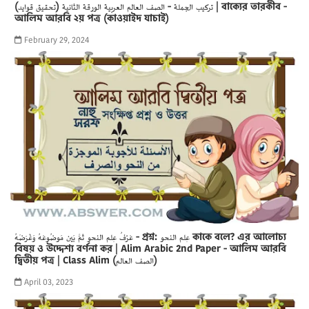
تركيب الجملة - الصف العالم العربية الورقة الثانية (تحقيق قوايد) | বাক্যের তারকীব -
আলিম আরবি ২য় পত্র (কাওয়াইদ যাচাই)
February 29, 2024
عَرْفُ عِلم النحو ثمَّ بَين مَوضُوعَهُ وَغَرَضَهُ - প্রশ্ন: عِلم النحو কাকে বলে? এর আলোচ্য
বিষয় ও উদ্দেশ্য বর্ণনা কর | Alim Arabic 2nd Paper - আলিম আরবি
দ্বিতীয় পত্র | Class Alim (الصف العالم)
April 03, 2023