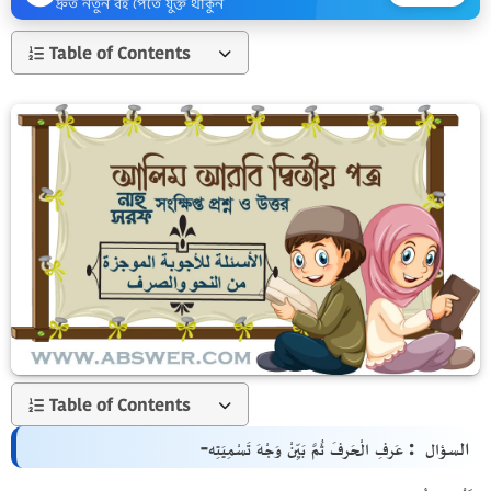
দ্রুত নতুন বই পেতে যুক্ত থাকুন
Table of Contents
Table of Contents
ال
سؤال : عَرفِ الْحَرفَ ثُمَّ بَيِّنْ وَجْهَ تَسْمِيَتِه-