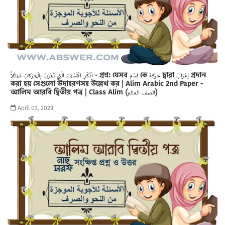
أَذْكُرِ الْأَسْمَاءَ الَّتِي تُعْرَبُ بِالْحَرَكَاتِ مُمَثَلاً - প্রশ্ন: যেসব اِسْمِ কে حركة দ্বারা إِعْرَابِ প্রদান
করা হয় সেগুলো উদাহরণসহ উল্লেখ কর | Alim Arabic 2nd Paper -
আলিম আরবি দ্বিতীয় পত্র | Class Alim (الصف العالم)
April 03, 2023