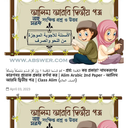
كمْ قِسْما لِلكِلَمَةِ ؟ بَيِّنْ كُلَّ قِسْم مُفَصَّلاً وَمُمَثَلاً - প্রশ্ন: الكِلَمَةِ কয় প্রকার? নামকরণের
কারণসহ প্রত্যেক প্রকার বর্ণনা কর | Alim Arabic 2nd Paper - আলিম
আরবি দ্বিতীয় পত্র | Class Alim (الصف العالم)
April 03, 2023