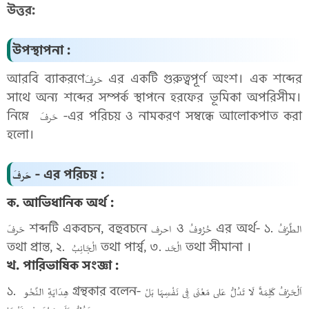
উত্তর:
উপস্থাপনা :
আরবি ব্যাকরণেحَرفَ এর একটি গুরুত্বপূর্ণ অংশ। এক শব্দের
সাথে অন্য শব্দের সম্পর্ক স্থাপনে হরফের ভূমিকা অপরিসীম।
নিম্নে حَرفَ -এর পরিচয় ও নামকরণ সম্বন্ধে আলোকপাত করা
হলো।
حَرفَ - এর পরিচয় :
ক. আভিধানিক অর্থ :
حَرفَ শব্দটি একবচন, বহুবচনে احرف ও حُرُوفُ এর অর্থ- ১. الطَّرْفُ
তথা প্রান্ত, ২. الْجَانِبُ তথা পার্শ্ব, ৩. الْحَد তথা সীমানা ।
খ. পারিভাষিক সংজ্ঞা :
১. هِدَايَةِ النَّحْو গ্রন্থকার বলেন- اَلْحَرْفُ كَلِمَةً لَا تَدُلُّ عَلى مَعْنَى فِى نَفْسِهَا بَلْ