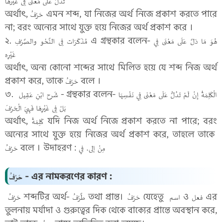
تَدُلُّ عَلَى مَعْنَى فِى غَيْرهَا
অর্থাৎ, حَرْفُ এমন শব্দ, যা নিজের অর্থ নিজে প্রকাশ করতে পারে
না; বরং অন্যের সাথে যুক্ত হয়ে নিজের অর্থ প্রকাশ করে ।
২. مُذَكَرَات فِى النَّحْو والصَّرْفِ এ গ্রন্থকার বলেন- هُوَ مَا دَلَّ عَلَى مَعْنَى فِي
غَيْرِه
অর্থাৎ, অন্য কোনো শব্দের সাথে মিলিত হয়ে যে শব্দ নিজ অর্থ
প্রকাশ করে, তাকে حَرْفُ বলে ।
৩. شَرح ابْنِ عَقِيل - গ্রন্থকার বলেন- الْكَلِمَةُ إِنْ لَمْ تَدُلُّ عَلَى مَعْنَى فِي نَفْسِهَا
بَلْ فِى غَيْرِهَا فَهِيَ الْحَرْفَ
অর্থাৎ, كَلِمَةُ যদি নিজ অর্থ নিজে প্রকাশ করতে না পারে; বরং
অন্যের সাথে যুক্ত হয়ে নিজের অর্থ প্রকাশ করে, তাহলে তাকে
حَرْفُ বলে । উদাহরণ : مِنْ إلى، في
حَرْفُ - এর নামকরণের কারণ :
حَرْفُ শব্দটির অর্থ- طَّرْفُ তথা প্রান্ত। حَرْفُ যেহেতু اسم ও فعل এর
তুলনায় মর্যাদা ও গুরুত্বের দিক থেকে বাক্যের প্রান্তে অবস্থান করে,