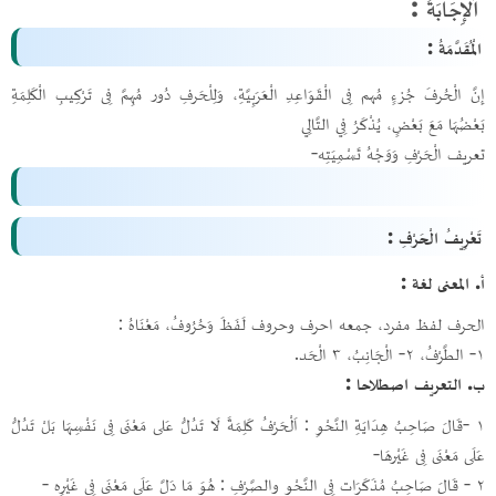
اَلْإِجَابَةُ :
الْمُقَدَّمَةُ :
إِنَّ الْحُرفَ جُزءٍ مُهم فِى الْقَوَاعِدِ الْعَرَبِيَّةِ، وَلِلْحَرفِ دُور مُهِمَّ فِى تَرْكِيبِ الْكَلِمَةِ
بَعْضُهَا مَعَ بَعْضٍ، يُذْكَرُ فِي التَّالِي
تعريف الْحَرْفِ وَوَجْهُ تَسْمِيَتِه-
تَعْرِيفُ الْحَرْفِ :
أ. المعنى لغة :
الحرف لفظ مفرد، جمعه احرف وحروف لَفَظَ وَحُرُوفُ، مَعْنَاهُ :
١- الطَّرْفُ، ٢- الْجَانِبُ، ٣ الْحَد.
ب. التعريف اصطلاحا :
١ -قَالَ صَاحِبُ هِدَايَةِ النَّحْوِ : اَلْحَرْفُ كَلِمَةً لَا تَدُلُّ عَلى مَعْنَى فِى نَفْسِهَا بَلْ تَدُلُّ
عَلَى مَعْنَى فِى غَيْرهَا-
۲ - قَالَ صَاحِبُ مُذَكَرَات فِى النَّحْو والصَّرْفِ : هُوَ مَا دَلَّ عَلَى مَعْنَى فِي غَيْرِه -