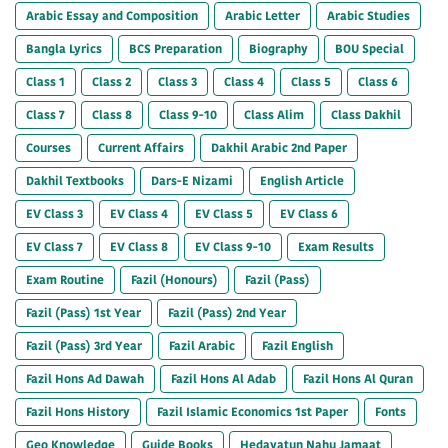
Arabic Essay and Composition
Arabic Letter
Arabic Studies
Bangla Lyrics
BCS Preparation
Biography
BOU Special
Class 1
Class 2
Class 3
Class 4
Class 5
Class 6
Class 7
Class 8
Class 9-10
Class Alim
Class Dakhil
Courses
Current Affairs
Dakhil Arabic 2nd Paper
Dakhil Textbooks
Dars-E Nizami
English Article
EV Class 3
EV Class 4
EV Class 5
EV Class 6
EV Class 7
EV Class 8
EV Class 9-10
Exam Results
Exam Routine
Fazil (Honours)
Fazil (Pass)
Fazil (Pass) 1st Year
Fazil (Pass) 2nd Year
Fazil (Pass) 3rd Year
Fazil Arabic
Fazil English
Fazil Hons Ad Dawah
Fazil Hons Al Adab
Fazil Hons Al Quran
Fazil Hons History
Fazil Islamic Economics 1st Paper
Fonts
Geo Knowledge
Guide Books
Hedayatun Nahu Jamaat