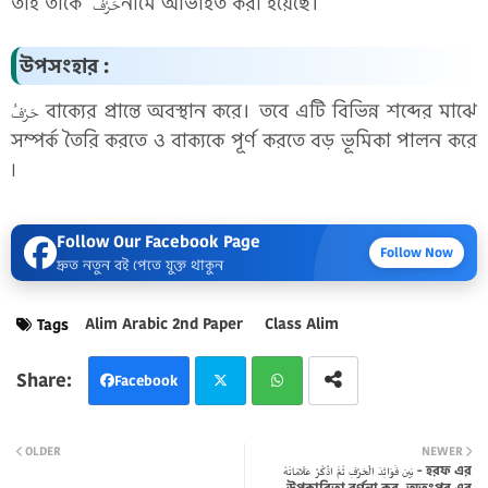
তাই তাকে حَرْفُনামে অভিহিত করা হয়েছে।
উপসংহার :
حَرْفُ বাক্যের প্রান্তে অবস্থান করে। তবে এটি বিভিন্ন শব্দের মাঝে
সম্পর্ক তৈরি করতে ও বাক্যকে পূর্ণ করতে বড় ভূমিকা পালন করে
৷
Follow Our Facebook Page
Follow Now
দ্রুত নতুন বই পেতে যুক্ত থাকুন
Alim Arabic 2nd Paper
Class Alim
Tags
Facebook
Twi
Wh
OLDER
NEWER
بَين فَوَائِدَ الْحَرْفِ ثُمَّ اذْكُرْ عَلَامَاتَهُ - হরফ এর
tter
atsa
উপকারিতা বর্ণনা কর, অতঃপর এর