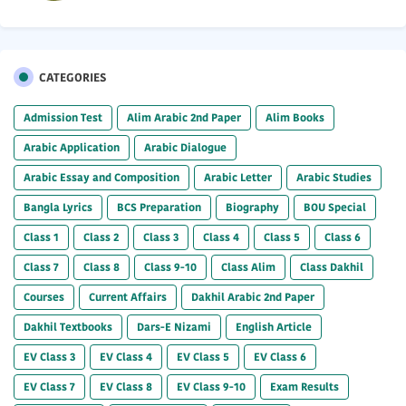
CATEGORIES
Admission Test
Alim Arabic 2nd Paper
Alim Books
Arabic Application
Arabic Dialogue
Arabic Essay and Composition
Arabic Letter
Arabic Studies
Bangla Lyrics
BCS Preparation
Biography
BOU Special
Class 1
Class 2
Class 3
Class 4
Class 5
Class 6
Class 7
Class 8
Class 9-10
Class Alim
Class Dakhil
Courses
Current Affairs
Dakhil Arabic 2nd Paper
Dakhil Textbooks
Dars-E Nizami
English Article
EV Class 3
EV Class 4
EV Class 5
EV Class 6
EV Class 7
EV Class 8
EV Class 9-10
Exam Results