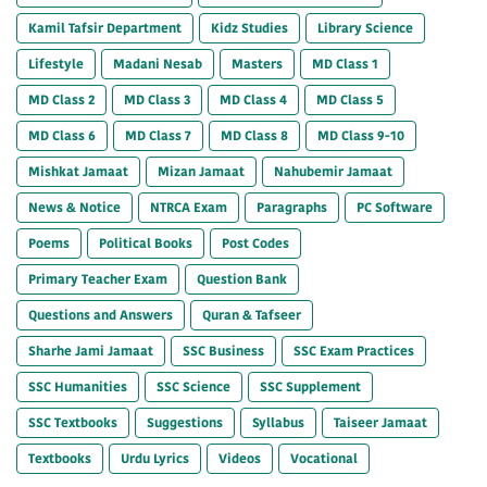
Kamil Tafsir Department
Kidz Studies
Library Science
Lifestyle
Madani Nesab
Masters
MD Class 1
MD Class 2
MD Class 3
MD Class 4
MD Class 5
MD Class 6
MD Class 7
MD Class 8
MD Class 9-10
Mishkat Jamaat
Mizan Jamaat
Nahubemir Jamaat
News & Notice
NTRCA Exam
Paragraphs
PC Software
Poems
Political Books
Post Codes
Primary Teacher Exam
Question Bank
Questions and Answers
Quran & Tafseer
Sharhe Jami Jamaat
SSC Business
SSC Exam Practices
SSC Humanities
SSC Science
SSC Supplement
SSC Textbooks
Suggestions
Syllabus
Taiseer Jamaat
Textbooks
Urdu Lyrics
Videos
Vocational