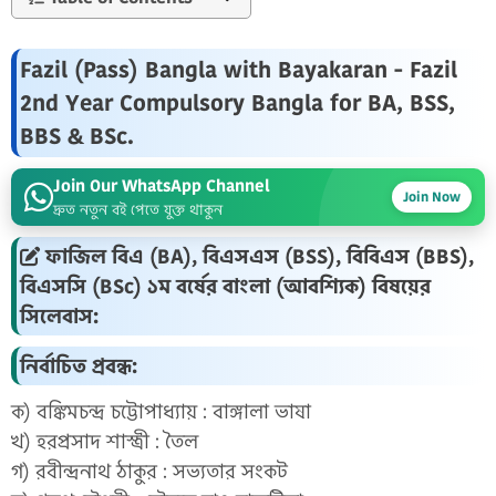
Fazil (Pass) Bangla with Bayakaran - Fazil
2nd Year Compulsory Bangla for BA, BSS,
BBS & BSc.
Join Our WhatsApp Channel
Join Now
দ্রুত নতুন বই পেতে যুক্ত থাকুন
ফাজিল বিএ (BA), বিএসএস (BSS), বিবিএস (BBS),
বিএসসি (BSc) ১ম বর্ষের বাংলা (আবশ্যিক) বিষয়ের
সিলেবাস:
নির্বাচিত প্রবন্ধ:
ক) বঙ্কিমচন্দ্র চট্টোপাধ্যায় : বাঙ্গালা ভাষা
খ) হরপ্রসাদ শাস্ত্রী : তৈল
গ) রবীন্দ্রনাথ ঠাকুর : সভ্যতার সংকট