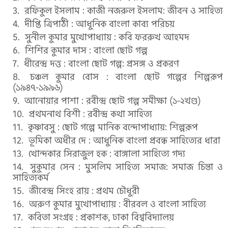
রফিকুল ইসলাম : কাজী নজরুল ইসলাম: জীবন ও সাহিত্য
দীপ্তি ত্রিপাঠী : আধুনিক বাংলা কাব্য পরিচয়
সুনীল কুমার মুখোপাধ্যায় : কবি ফররুখ আহমদ
শিশির কুমার দাস : বাংলা ছোট গল্প
ধীরেন্দ্র দত্ত : বাংলা ছোট গল্প: প্রসঙ্গ ও প্রকরণ
চঞ্চল কুমার বোস : বাংলা ছোট গল্পের শিল্পরূপ
(১৯৪৭-১৯৯৬)
আনোয়ার পাশা : রবীন্দ্র ছোট গল্প সমীক্ষা (১-২খণ্ড)
প্রথমনাথ বিশী : রবীন্দ্র কথা সাহিত্য
কৃষ্ণাবসু : ছোট গল্পে মানিক বন্দোপাধ্যায়: শিল্পরূপ
ভূমিকা অধীর দে : আধুনিক বাংলা প্রবন্ধ সাহিত্যের ধারা
খোন্দকার সিরাজুল হক : বাঙ্গালা সাহিত্যে গদ্য
সুকুমার সেন : মুসলিম সাহিত্য সমাজ: সমাজ চিন্তা ও
সাহিত্যকর্ম
জীবেন্দ্র সিংহ রায় : প্রথম চৌধুরী
অরুণ কুমার মুখোপাধ্যায় : বীরবল ও বাংলা সাহিত্য
কবিতা সংগ্রহ : প্রকাশক, ঢাকা বিশ্ববিদ্যালয়