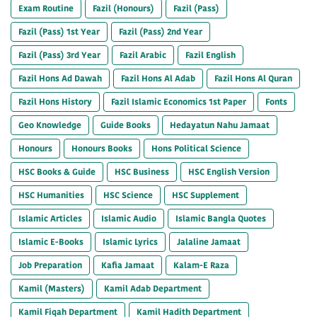
Exam Routine
Fazil (Honours)
Fazil (Pass)
Fazil (Pass) 1st Year
Fazil (Pass) 2nd Year
Fazil (Pass) 3rd Year
Fazil Arabic
Fazil English
Fazil Hons Ad Dawah
Fazil Hons Al Adab
Fazil Hons Al Quran
Fazil Hons History
Fazil Islamic Economics 1st Paper
Fonts
Geo Knowledge
Guide Books
Hedayatun Nahu Jamaat
Honours
Honours Books
Hons Political Science
HSC Books & Guide
HSC Business
HSC English Version
HSC Humanities
HSC Science
HSC Supplement
Islamic Articles
Islamic Audio
Islamic Bangla Quotes
Islamic E-Books
Islamic Lyrics
Jalaline Jamaat
Job Preparation
Kafia Jamaat
Kalam-E Raza
Kamil (Masters)
Kamil Adab Department
Kamil Fiqah Department
Kamil Hadith Department