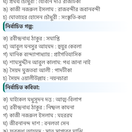
ঘ) প্রমথ চৌধুরী : যৌবনে দাও রাজটিকা
ঙ) কাজী নজরুল ইসলাম : রাজবন্দীর জবানবন্দী
চ) মোতাহের হোসেন চৌধুরী : সংস্কৃতি-কথা
নির্বাচিত গল্প:
ক) রবীন্দ্রনাথ ঠাকুর : সমাপ্তি
খ) আবুল মনসুর আহমদ : হুযুর কেবলা
গ) মানিক বন্দ্যোপাধ্যায় : প্রাগৈতিহাসিক
ঘ) শামসুদ্দীন আবুল কালাম: পথ জানা নাই
ঙ) সৈয়দ মুজতবা আলী : পাদটীকা
চ) সৈয়দ ওয়ালীউল্লাহ : নয়নচারা
নির্বাচিত কবিতা:
ক) মাইকেল মধুসূদন দত্ত : আত্ম-বিলাপ
খ) রবীন্দ্রনাথ ঠাকুর : নিষ্ফল কামনা
গ) কাজী নজরুল ইসলাম : মহররম
ঘ) জীবনানন্দ দাশ : বনলতা সেন
ঙ) ফররুখ আহমদ : সাত সাগরের মাঝি