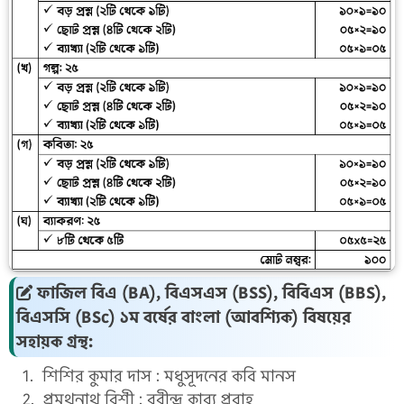
ফাজিল বিএ (BA), বিএসএস (BSS), বিবিএস (BBS),
বিএসসি (BSc) ১ম বর্ষের বাংলা (আবশ্যিক) বিষয়ের
সহায়ক গ্রন্থ:
শিশির কুমার দাস : মধুসূদনের কবি মানস
প্রমথনাথ বিশী : রবীন্দ্র কাব্য প্রবাহ