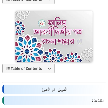
Table of Contents
الْفَرَسُ او الْخَيْلُ
الْمُقَدَّمَةُ :