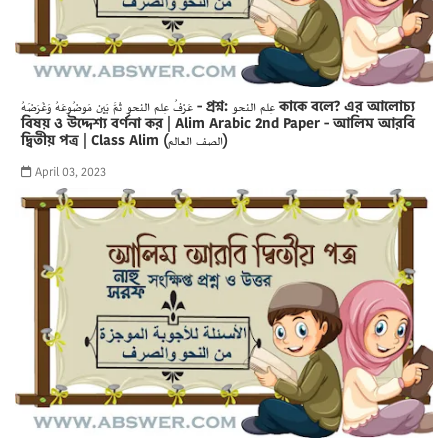
عَرْفُ عِلم النحو ثمَّ بَين مَوضُوعَهُ وَغَرَضَهُ - প্রশ্ন: عِلم النحو কাকে বলে? এর আলোচ্য
বিষয় ও উদ্দেশ্য বর্ণনা কর | Alim Arabic 2nd Paper - আলিম আরবি
দ্বিতীয় পত্র | Class Alim (الصف العالم)
April 03, 2023