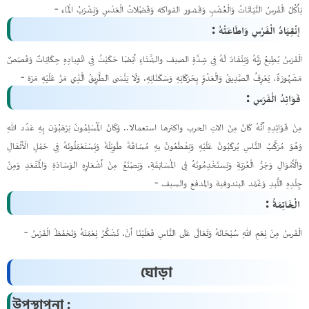
يَأْكُلُ الْفَرسُ النَّبَاتَاتُ وَالْعُشْبِ وَقَشور الفواكه وَفَضْلاتُ الْعَدْسِ وَيَشْرَبُ الْمَاء -
إنْقِيَادُ الْفَرْسِ وَاطَاعَتْهُ :
الْفَرَسُ يُطِيعُ رَبَّهُ وَيَنْقَادَ لَهُ فِي شِدَّةِ الصيف والشَّتَاءِ أَيْضًا حَكَيْتُ فِي انْقِيادِهِ حِكَايَاتٌ وَقَصَصٌ
مَشْهُورَةٌ، يَعْرِفُ الصَّدِيقُ وَالْعَدُوِّ بِحَرَكَاتِهِ وَسَكَنَاتِهِ. وَلَا يَنْسَى الطَّرِيقُ الَّذِي مَرَّ عَلَيْهِ مَرّة -
فَوَائِدُ الْفَرَسِ :
مِنْ فَوَائِدِهِ أَنَّهُ كَانَ مِنَ الاتِ الحرب واكثرها استعمالا.. وَكَانَ الْمُسْلِمُونَ يَرْهَبُوْن بِهِ عَدُد اللهِ
وَهُوَ مُرَكَّبُ النَّاسِ يُركَبُونَ عَلَيْهِ وَيَقْطَعُونَ بهِ مُسَافَةً طَوِيْلَةً وَيَسْتَعْمَلُونَهُ فِي حَمْلِ الْأَثْقَالِ
وَالْأَمْوَالِ وَجَرُّ الْعُرْبَةِ وَيَستَخْدِمُونَهُ فِى المُسَابَقَةِ. وَيَصْنَعُ مِنْ أَشْعَارِهِ الوَسَادَةِ وَالْمَقْعَدِ وَمِنْ
جِلْدِهِ اللَّبدِ وَغَمَد البندوقية والمدفع والسيف -
الْخَاتِمَةُ :
الْفَرسُ مِنْ نِعَمِ اللهِ سُبْحَانَهُ وَتَعَالَى عَلَى النَّاسِ فَعَلَيْنَا أَنْ. نَشْكُرُ نِعْمَتَهُ وَنَحْفَظَ الْفَرْسُ -
ঘোড়া
উপস্থাপনা :