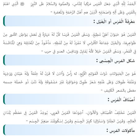
اَلْحَمْدُ لِلَّهِ الَّذِي جَعَلَ الْفَرَس مَرْكَباً لِلنَّاسِ، وَالصَّلوة وَالسَّلامُ عَلَى النَّبِيِّ ﷺ الَّذِي اهْتَمَّ
بِالْفَرَسِ وَعَلَى آلِهِ وَاصْحَابِهِ الَّذِيْنَ هم أَهْلُ الرَّحْمَةِ وَالْمغفرة -
مَعْرِفَةٌ الْفَرَس أو الْخَيْل :
الْفَرَسُ هُوَ حَيَوَانَ اَهْلِيُّ مُطِيْعُ، وَسَمًّى الْفَرَسُ فَرَسًا لأَنَّ لَهُ مَهَارَةٌ فِى تَعَقلِ بَوَاطِن الأمُورِ مِنْ
ظَوَاهِرِهَا. وَالْخَيْلُ جَمَاعَةُ الأَفْرَاسِ لَا مُفْرَدَّ لَهُ مِنْ لَفْظِهِ، مَأْخُوذُ مِنَ الْمَخَايَلة وَهِيَ الْمُنَافَسَةُ
فِي الْفَخْرِ. وَسَمَّى الْفَرَسُ خَيْلاً لأنَّهُ يُقَابِلُ وَيَنافِسُ. العدو في حرب -
شكل الفرس الْجِسْمِى :
هُوَ مِنَ الْحَيَوَانَاتِ ذَوَاتَ الْقَوَائِمِ الْأَرْبَعِ، له رَأْسُ وَأَاذن لَا قَرْنَ لَهُ خِلْقَةٌ وَلَهُ عَيْنَانِ وَوَجْهَهُ
وَعُنُقَهُ طَويلان وَعَلَى عُنُقِهِ شَعْرُ طَوِيلٌ وَحَوَافِرَهُ غَيْرَ مَشْفَوقَةٍ وَلَهُ ذَنْبُ ذُو خَصْلَة جسمه
مغطى بالشعر الْكَثِيفِ -
أَصْنَافُ الْفَرَس :
الْفَرَسُ مُخْتَلِفُ الأَصْنَافِ وَالْألْوَانِ، أَجْوَدُهَا الْفَرَسُ الْعَرِبي. يُوجَدُ الْفَرَسُ فِى مَعْظُم بُلْدَانِ
الْعَالِمِ. وَفَرَسُ انْجَلْتَرًا وَاسْتَرَالِيًا كَبِيْرُ الْجِسْمِ وَفَرَسٌ اِسْكُوتِلَنْدَ صَغِيْرُ الْجِسْم -
مأكولات الفرس :