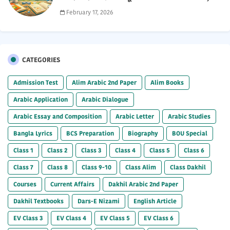
2026 PDF
February 17, 2026
CATEGORIES
Admission Test
Alim Arabic 2nd Paper
Alim Books
Arabic Application
Arabic Dialogue
Arabic Essay and Composition
Arabic Letter
Arabic Studies
Bangla Lyrics
BCS Preparation
Biography
BOU Special
Class 1
Class 2
Class 3
Class 4
Class 5
Class 6
Class 7
Class 8
Class 9-10
Class Alim
Class Dakhil
Courses
Current Affairs
Dakhil Arabic 2nd Paper
Dakhil Textbooks
Dars-E Nizami
English Article
EV Class 3
EV Class 4
EV Class 5
EV Class 6