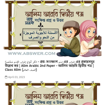
اذْكُر أَنْوَاعَ إِعْرَابِ الْإِسْمِ مُخْتَصَرًا - প্রশ্ন: সংক্ষেপে إِسْمِ এর إِعْرَابِ এর প্রকারসমূহ
উল্লেখ কর | Alim Arabic 2nd Paper - আলিম আরবি দ্বিতীয় পত্র |
Class Alim (الصف العالم)
April 03, 2023