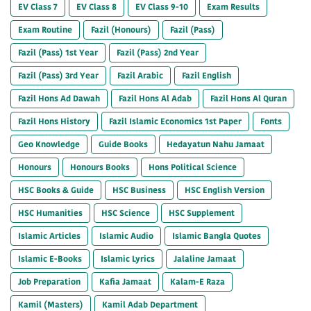
EV Class 7
EV Class 8
EV Class 9-10
Exam Results
Exam Routine
Fazil (Honours)
Fazil (Pass)
Fazil (Pass) 1st Year
Fazil (Pass) 2nd Year
Fazil (Pass) 3rd Year
Fazil Arabic
Fazil English
Fazil Hons Ad Dawah
Fazil Hons Al Adab
Fazil Hons Al Quran
Fazil Hons History
Fazil Islamic Economics 1st Paper
Fonts
Geo Knowledge
Guide Books
Hedayatun Nahu Jamaat
Honours
Honours Books
Hons Political Science
HSC Books & Guide
HSC Business
HSC English Version
HSC Humanities
HSC Science
HSC Supplement
Islamic Articles
Islamic Audio
Islamic Bangla Quotes
Islamic E-Books
Islamic Lyrics
Jalaline Jamaat
Job Preparation
Kafia Jamaat
Kalam-E Raza
Kamil (Masters)
Kamil Adab Department