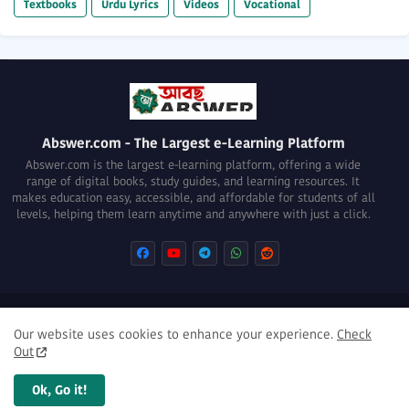
Textbooks
Urdu Lyrics
Videos
Vocational
Abswer.com - The Largest e-Learning Platform
Abswer.com is the largest e-learning platform, offering a wide
range of digital books, study guides, and learning resources. It
makes education easy, accessible, and affordable for students of all
levels, helping them learn anytime and anywhere with just a click.
About
Privacy Policy
Terms of use
Disclaimer
Our website uses cookies to enhance your experience.
Check
DMCA Removal Policy
Out
Ok, Go it!
© www.abswer.com | All Right Reserved