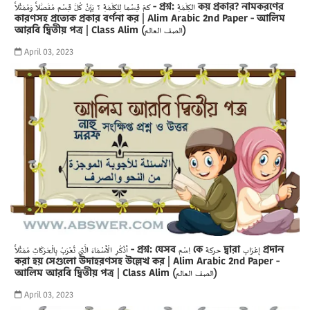
كمْ قِسْما لِلكِلَمَةِ ؟ بَيِّنْ كُلَّ قِسْم مُفَصَّلاً وَمُمَثَلاً - প্রশ্ন: الكِلَمَةِ কয় প্রকার? নামকরণের
কারণসহ প্রত্যেক প্রকার বর্ণনা কর | Alim Arabic 2nd Paper - আলিম
আরবি দ্বিতীয় পত্র | Class Alim (الصف العالم)
April 03, 2023
أَذْكُرِ الْأَسْمَاءَ الَّتِي تُعْرَبُ بِالْحَرَكَاتِ مُمَثَلاً - প্রশ্ন: যেসব اِسْمِ কে حركة দ্বারা إِعْرَابِ প্রদান
করা হয় সেগুলো উদাহরণসহ উল্লেখ কর | Alim Arabic 2nd Paper -
আলিম আরবি দ্বিতীয় পত্র | Class Alim (الصف العالم)
April 03, 2023