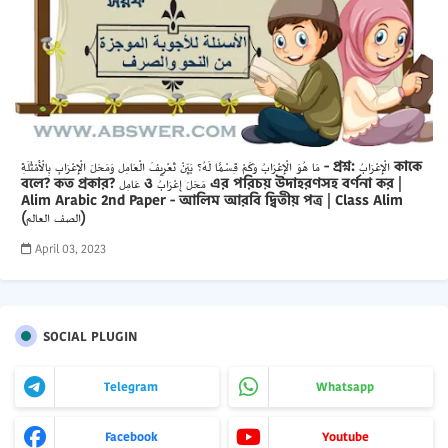
مَا هُوَ الْإِعْرَابُ وَكَمْ قِسْمًا لَهُ؟ بَيِّنْ تَعْرِيفَ الْعَامِل وَمَحَلَ الْإِعْرَابِ بِالْأَمْثَلَةِ - প্রশ্ন: الْإِعْرَابُ কাকে
বলে? কত প্রকার? عَامِل ও مَحَلَ إِعْرَابُ এর পরিচয় উদাহরণসহ বর্ণনা কর |
Alim Arabic 2nd Paper - আলিম আরবি দ্বিতীয় পত্র | Class Alim
(الصف العالم)
April 03, 2023
SOCIAL PLUGIN
Telegram
Whatsapp
Facebook
Youtube