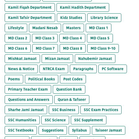
Kamil Fiqah Department
Kamil Hadith Department
Kamil Tafsir Department
Kidz Studies
Library Science
Lifestyle
Madani Nesab
Masters
MD Class 1
MD Class 2
MD Class 3
MD Class 4
MD Class 5
MD Class 6
MD Class 7
MD Class 8
MD Class 9-10
Mishkat Jamaat
Mizan Jamaat
Nahubemir Jamaat
News & Notice
NTRCA Exam
Paragraphs
PC Software
Poems
Political Books
Post Codes
Primary Teacher Exam
Question Bank
Questions and Answers
Quran & Tafseer
Sharhe Jami Jamaat
SSC Business
SSC Exam Practices
SSC Humanities
SSC Science
SSC Supplement
SSC Textbooks
Suggestions
Syllabus
Taiseer Jamaat