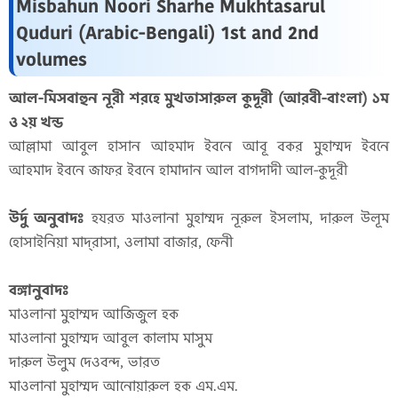
Misbahun Noori Sharhe Mukhtasarul
Quduri (Arabic-Bengali) 1st ‍and 2nd
volumes
আল-মিসবাহুন নূরী শরহে মুখতাসারুল কুদূরী (আরবী-বাংলা) ১ম
ও ২য় খন্ড
আল্লামা আবুল হাসান আহমাদ ইবনে আবূ বকর মুহাম্মদ ইবনে
আহমাদ ইবনে জাফর ইবনে হামাদান আল বাগদাদী আল-কুদূরী
উর্দু অনুবাদঃ
হযরত মাওলানা মুহাম্মদ নূরুল ইসলাম, দারুল উলূম
হোসাইনিয়া মাদ্‌রাসা, ওলামা বাজার, ফেনী
বঙ্গানুবাদঃ
মাওলানা মুহাম্মদ আজিজুল হক
মাওলানা মুহাম্মদ আবুল কালাম মাসুম
দারুল উলুম দেওবন্দ, ভারত
মাওলানা মুহাম্মদ আনোয়ারুল হক এম.এম.