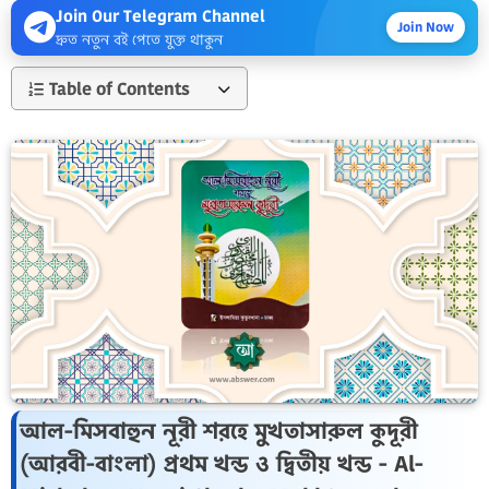
Join Our Telegram Channel
Join Now
দ্রুত নতুন বই পেতে যুক্ত থাকুন
Table of Contents
আল-মিসবাহুন নূরী শরহে মুখতাসারুল কুদূরী
(আরবী-বাংলা) প্রথম খন্ড ও দ্বিতীয় খন্ড - Al-