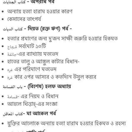
كتاب الجنايات - অপরাধ পর্ব
অন্যায় হত্যা হারাম হওয়ার কারণ
কেসাসের তাৎপর্য
كتاب الديات - দিয়ত (রক্ত ঋণ) পর্ব -
হত্যার প্রমাণের জন্য দু'জন সাক্ষী জরুরি হওয়ার হিকমত
شجاج সর্বমোট ১০টি
جائفة-এর ব্যাখ্যায় মতভেদ
হাতের তালু ও আঙ্গুল কাটার বিধান-
غره এর পরিমাণে মতভেদ
غره কার ওপর আসবে ও কতদিনে উসুল করবে
باب القسامة - (বিশেষ) হলফ অধ্যায়
قسامة- এর নিয়ম ও বিধান
আহলে খিত্তাহ্-এর সংজ্ঞা
كتاب المعاقل- মা আকেল পর্ব
যুক্তির আলোকে অন্যায় হত্যা হারাম হওয়ার হিকমত ও রহস্য