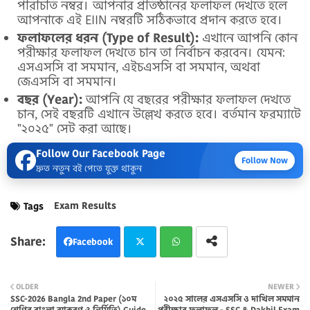
পরিচিতি নম্বর। আপনার প্রতিষ্ঠানের ফলাফল দেখতে হলে
আপনাকে এই EIIN নম্বরটি সঠিকভাবে প্রদান করতে হবে।
ফলাফলের ধরন (Type of Result):
এখানে আপনি কোন
পরীক্ষার ফলাফল দেখতে চান তা নির্বাচন করবেন। যেমন:
এসএসসি বা সমমান, এইচএসসি বা সমমান, অথবা
জেএসসি বা সমমান।
বছর (Year):
আপনি যে বছরের পরীক্ষার ফলাফল দেখতে
চান, সেই বছরটি এখানে উল্লেখ করতে হবে। বর্তমান ফরম্যাটে
"২০২৫" সেট করা আছে।
Follow Our Facebook Page
Follow Now
দ্রুত নতুন বই পেতে যুক্ত থাকুন
Exam Results
Tags
Facebook
Twi
Wh
OLDER
NEWER
SSC-2026 Bangla 2nd Paper (১০ম
২০২৫ সালের এসএসসি ও দাখিল সমমান
tter
atsa
শ্রেণির বাংলা ব্যাকরণ ও নির্মিতি) Guide
পরীক্ষার ফলাফল - SSC & Dakhil Exam