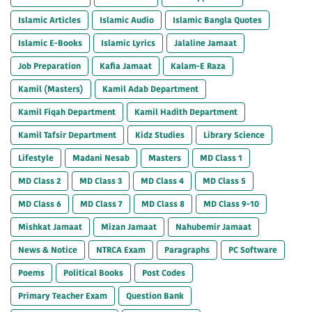
Islamic Articles
Islamic Audio
Islamic Bangla Quotes
Islamic E-Books
Islamic Lyrics
Jalaline Jamaat
Job Preparation
Kafia Jamaat
Kalam-E Raza
Kamil (Masters)
Kamil Adab Department
Kamil Fiqah Department
Kamil Hadith Department
Kamil Tafsir Department
Kidz Studies
Library Science
Lifestyle
Madani Nesab
Masters
MD Class 1
MD Class 2
MD Class 3
MD Class 4
MD Class 5
MD Class 6
MD Class 7
MD Class 8
MD Class 9-10
Mishkat Jamaat
Mizan Jamaat
Nahubemir Jamaat
News & Notice
NTRCA Exam
Paragraphs
PC Software
Poems
Political Books
Post Codes
Primary Teacher Exam
Question Bank