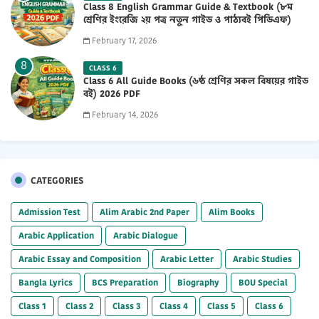
Class 8 English Grammar Guide & Textbook (৮ম
শ্রেণির ইংরেজি ২য় পত্র নতুন গাইড ও পাঠ্যবই পিডিএফ)
2026 PDF
February 17, 2026
CLASS 6
Class 6 All Guide Books (৬ষ্ঠ শ্রেণির সকল বিষয়ের গাইড
বই) 2026 PDF
February 14, 2026
CATEGORIES
Admission Test
Alim Arabic 2nd Paper
Alim Books
Arabic Application
Arabic Dialogue
Arabic Essay and Composition
Arabic Letter
Arabic Studies
Bangla Lyrics
BCS Preparation
Biography
BOU Special
Class 1
Class 2
Class 3
Class 4
Class 5
Class 6