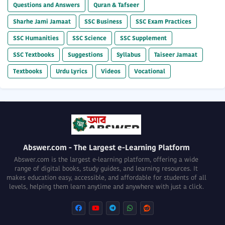
Questions and Answers
Quran & Tafseer
Sharhe Jami Jamaat
SSC Business
SSC Exam Practices
SSC Humanities
SSC Science
SSC Supplement
SSC Textbooks
Suggestions
Syllabus
Taiseer Jamaat
Textbooks
Urdu Lyrics
Videos
Vocational
Abswer.com - The Largest e-Learning Platform
Abswer.com is the largest e-learning platform, offering a wide
range of digital books, study guides, and learning resources. It
makes education easy, accessible, and affordable for students of all
levels, helping them learn anytime and anywhere with just a click.