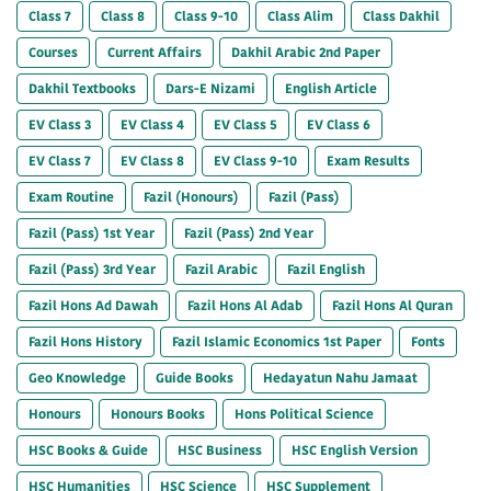
Class 7
Class 8
Class 9-10
Class Alim
Class Dakhil
Courses
Current Affairs
Dakhil Arabic 2nd Paper
Dakhil Textbooks
Dars-E Nizami
English Article
EV Class 3
EV Class 4
EV Class 5
EV Class 6
EV Class 7
EV Class 8
EV Class 9-10
Exam Results
Exam Routine
Fazil (Honours)
Fazil (Pass)
Fazil (Pass) 1st Year
Fazil (Pass) 2nd Year
Fazil (Pass) 3rd Year
Fazil Arabic
Fazil English
Fazil Hons Ad Dawah
Fazil Hons Al Adab
Fazil Hons Al Quran
Fazil Hons History
Fazil Islamic Economics 1st Paper
Fonts
Geo Knowledge
Guide Books
Hedayatun Nahu Jamaat
Honours
Honours Books
Hons Political Science
HSC Books & Guide
HSC Business
HSC English Version
HSC Humanities
HSC Science
HSC Supplement