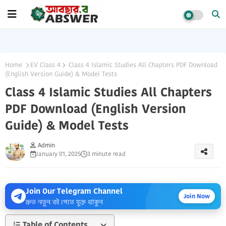
Home
EV Class 4
Class 4 Islamic Studies All Chapters PDF Download
(English Version Guide) & Model Tests
Class 4 Islamic Studies All Chapters
PDF Download (English Version
Guide) & Model Tests
Admin
January 01, 2025
3 minute read
Join Our Telegram Channel
Join Now
দ্রুত নতুন বই পেতে যুক্ত থাকুন
Table of Contents