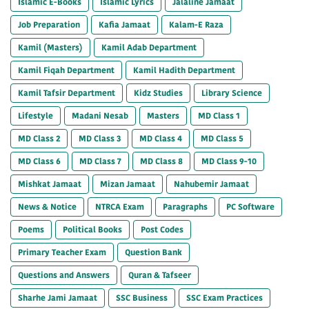
Islamic E-Books
Islamic Lyrics
Jalaline Jamaat
Job Preparation
Kafia Jamaat
Kalam-E Raza
Kamil (Masters)
Kamil Adab Department
Kamil Fiqah Department
Kamil Hadith Department
Kamil Tafsir Department
Kidz Studies
Library Science
Lifestyle
Madani Nesab
Masters
MD Class 1
MD Class 2
MD Class 3
MD Class 4
MD Class 5
MD Class 6
MD Class 7
MD Class 8
MD Class 9-10
Mishkat Jamaat
Mizan Jamaat
Nahubemir Jamaat
News & Notice
NTRCA Exam
Paragraphs
PC Software
Poems
Political Books
Post Codes
Primary Teacher Exam
Question Bank
Questions and Answers
Quran & Tafseer
Sharhe Jami Jamaat
SSC Business
SSC Exam Practices