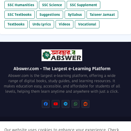
SSC Humanities
SSC Science
SSC Supplement
SSC Textbooks
Suggestions
Syllabus
Taiseer Jamaat
Textbooks
Urdu Lyrics
Videos
Vocational
Abswer.com - The Largest e-Learning Platform
Abswer.com is the largest e-learning platform, offering a wide
range of digital books, study guides, and learning resources. It
makes education easy, accessible, and affordable for students of all
levels, helping them learn anytime and anywhere with just a click.
About
Privacy Policy
Terms of use
Disclaimer
Our website uses cookies to enhance your experience.
Check