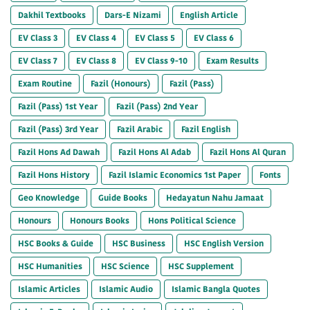
Dakhil Textbooks
Dars-E Nizami
English Article
EV Class 3
EV Class 4
EV Class 5
EV Class 6
EV Class 7
EV Class 8
EV Class 9-10
Exam Results
Exam Routine
Fazil (Honours)
Fazil (Pass)
Fazil (Pass) 1st Year
Fazil (Pass) 2nd Year
Fazil (Pass) 3rd Year
Fazil Arabic
Fazil English
Fazil Hons Ad Dawah
Fazil Hons Al Adab
Fazil Hons Al Quran
Fazil Hons History
Fazil Islamic Economics 1st Paper
Fonts
Geo Knowledge
Guide Books
Hedayatun Nahu Jamaat
Honours
Honours Books
Hons Political Science
HSC Books & Guide
HSC Business
HSC English Version
HSC Humanities
HSC Science
HSC Supplement
Islamic Articles
Islamic Audio
Islamic Bangla Quotes