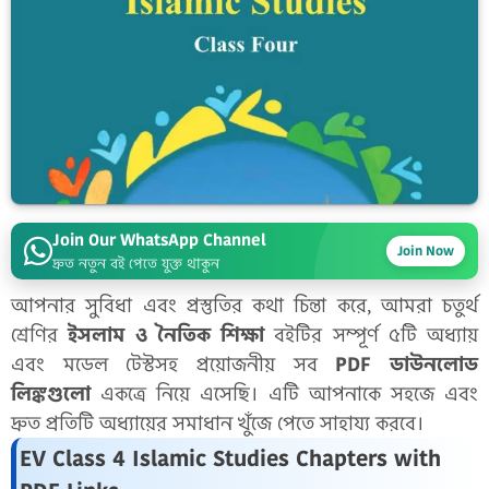
Join Our WhatsApp Channel
Join Now
দ্রুত নতুন বই পেতে যুক্ত থাকুন
আপনার সুবিধা এবং প্রস্তুতির কথা চিন্তা করে, আমরা চতুর্থ
শ্রেণির
ইসলাম ও নৈতিক শিক্ষা
বইটির সম্পূর্ণ ৫টি অধ্যায়
এবং মডেল টেস্টসহ প্রয়োজনীয় সব
PDF ডাউনলোড
লিঙ্কগুলো
একত্রে নিয়ে এসেছি। এটি আপনাকে সহজে এবং
দ্রুত প্রতিটি অধ্যায়ের সমাধান খুঁজে পেতে সাহায্য করবে।
EV Class 4 Islamic Studies Chapters with