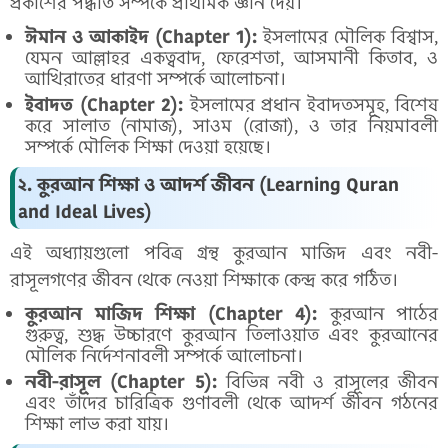
প্রকাশের পদ্ধতি সম্পর্কে প্রাথমিক জ্ঞান দেয়।
ঈমান ও আকাইদ (Chapter 1):
ইসলামের মৌলিক বিশ্বাস,
যেমন আল্লাহর একত্ববাদ, ফেরেশতা, আসমানী কিতাব, ও
আখিরাতের ধারণা সম্পর্কে আলোচনা।
ইবাদত (Chapter 2):
ইসলামের প্রধান ইবাদতসমূহ, বিশেষ
করে সালাত (নামাজ), সাওম (রোজা), ও তার নিয়মাবলী
সম্পর্কে মৌলিক শিক্ষা দেওয়া হয়েছে।
২. কুরআন শিক্ষা ও আদর্শ জীবন (Learning Quran
and Ideal Lives)
এই অধ্যায়গুলো পবিত্র গ্রন্থ কুরআন মাজিদ এবং নবী-
রাসূলগণের জীবন থেকে নেওয়া শিক্ষাকে কেন্দ্র করে গঠিত।
কুরআন মাজিদ শিক্ষা (Chapter 4):
কুরআন পাঠের
গুরুত্ব, শুদ্ধ উচ্চারণে কুরআন তিলাওয়াত এবং কুরআনের
মৌলিক নির্দেশনাবলী সম্পর্কে আলোচনা।
নবী-রাসূল (Chapter 5):
বিভিন্ন নবী ও রাসূলের জীবন
এবং তাঁদের চারিত্রিক গুণাবলী থেকে আদর্শ জীবন গঠনের
শিক্ষা লাভ করা যায়।