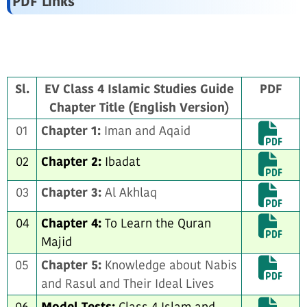
PDF Links
Sl.
EV Class 4 Islamic Studies Guide
PDF
Chapter Title (English Version)
01
Chapter 1:
Iman and Aqaid
02
Chapter 2:
Ibadat
03
Chapter 3:
Al Akhlaq
04
Chapter 4:
To Learn the Quran
Majid
05
Chapter 5:
Knowledge about Nabis
and Rasul and Their Ideal Lives
06
Model Tests:
Class 4 Islam and