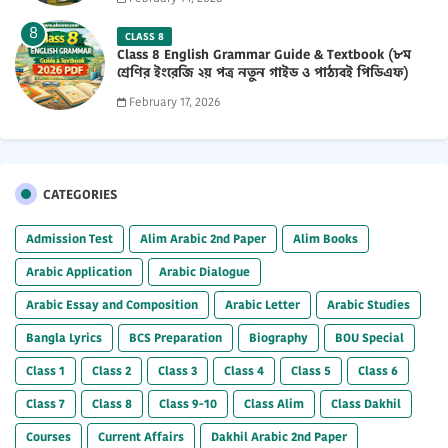
CLASS 8
Class 8 English Grammar Guide & Textbook (৮ম
শ্রেণির ইংরেজি ২য় পত্র নতুন গাইড ও পাঠ্যবই পিডিএফ)
2026 PDF
February 17, 2026
CATEGORIES
Admission Test
Alim Arabic 2nd Paper
Alim Books
Arabic Application
Arabic Dialogue
Arabic Essay and Composition
Arabic Letter
Arabic Studies
Bangla Lyrics
BCS Preparation
Biography
BOU Special
Class 1
Class 2
Class 3
Class 4
Class 5
Class 6
Class 7
Class 8
Class 9-10
Class Alim
Class Dakhil
Courses
Current Affairs
Dakhil Arabic 2nd Paper