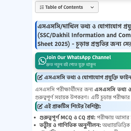
Table of Contents
এসএসসি/দাখিল তথ্য ও যোগাযোগ প্রযু
(SSC/Dakhil Information and Comm
Sheet 2025) - চূড়ান্ত প্রস্তুতির জন্য স
Join Our WhatsApp Channel
দ্রুত নতুন বই পেতে যুক্ত থাকুন
এসএসসি তথ্য ও যোগাযোগ প্রযুক্তি ফাই
এসএসসি পরীক্ষার্থীদের জন্য
এসএসসি তথ্য ও 
গুরুত্বপূর্ণ সহায়ক উপকরণ। এটি চূড়ান্ত পরীক্ষার
এই প্রাকটিস শিটের বৈশিষ্ট্য:
গুরুত্বপূর্ণ MCQ ও CQ প্রশ্ন:
পরীক্ষায় আসার সম্
তত্ত্বীয় ও গাণিতিক অনুশীলন:
অধ্যায়ভিত্তি