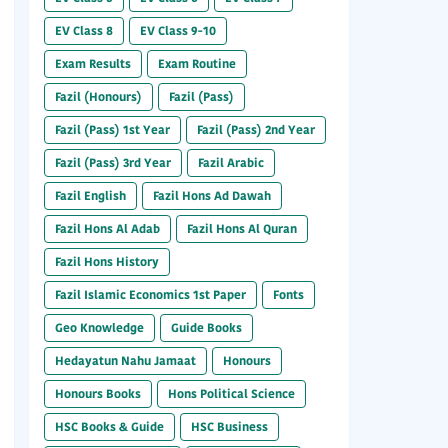
EV Class 8
EV Class 9-10
Exam Results
Exam Routine
Fazil (Honours)
Fazil (Pass)
Fazil (Pass) 1st Year
Fazil (Pass) 2nd Year
Fazil (Pass) 3rd Year
Fazil Arabic
Fazil English
Fazil Hons Ad Dawah
Fazil Hons Al Adab
Fazil Hons Al Quran
Fazil Hons History
Fazil Islamic Economics 1st Paper
Fonts
Geo Knowledge
Guide Books
Hedayatun Nahu Jamaat
Honours
Honours Books
Hons Political Science
HSC Books & Guide
HSC Business