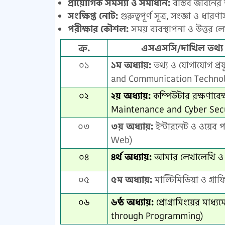
প্রায়োগিক সমস্যা ও সমাধান:
বাস্তব জীবনের ত
সংক্ষিপ্ত নোট:
গুরুত্বপূর্ণ সূত্র, সংজ্ঞা ও ধা
পরীক্ষার কৌশল:
সময় ব্যবস্থাপনা ও উত্তর 
ক্র.
এসএসসি/দাখিল তথ্য ও 
০১
১ম অধ্যায়:
তথ্য ও যোগাযোগ প্র
and Communication Technol
০২
২য় অধ্যায়:
কম্পিউটার রক্ষণাবেক
Maintenance and Cyber Secu
০৩
৩য় অধ্যায়:
ইন্টারনেট ও ওয়েব প
Web)
০৪
৪র্থ অধ্যায়:
আমার লেখালেখি ও 
০৫
৫ম অধ্যায়:
মাল্টিমিডিয়া ও গ্র
০৬
৬ষ্ঠ অধ্যায়:
প্রোগ্রামিংয়ের মাধ
through Programming)