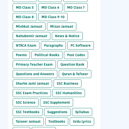
MD Class 5
MD Class 6
MD Class 7
MD Class 8
MD Class 9-10
Mishkat Jamaat
Mizan Jamaat
Nahubemir Jamaat
News & Notice
NTRCA Exam
Paragraphs
PC Software
Poems
Political Books
Post Codes
Primary Teacher Exam
Question Bank
Questions and Answers
Quran & Tafseer
Sharhe Jami Jamaat
SSC Business
SSC Exam Practices
SSC Humanities
SSC Science
SSC Supplement
SSC Textbooks
Suggestions
Syllabus
Taiseer Jamaat
Textbooks
Urdu Lyrics