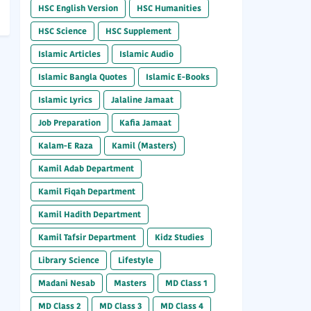
HSC English Version
HSC Humanities
HSC Science
HSC Supplement
Islamic Articles
Islamic Audio
Islamic Bangla Quotes
Islamic E-Books
Islamic Lyrics
Jalaline Jamaat
Job Preparation
Kafia Jamaat
Kalam-E Raza
Kamil (Masters)
Kamil Adab Department
Kamil Fiqah Department
Kamil Hadith Department
Kamil Tafsir Department
Kidz Studies
Library Science
Lifestyle
Madani Nesab
Masters
MD Class 1
MD Class 2
MD Class 3
MD Class 4