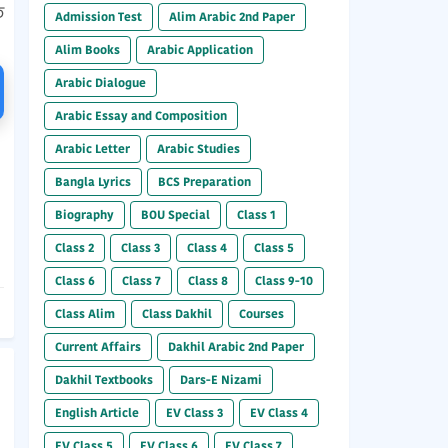
ত
Admission Test
Alim Arabic 2nd Paper
Alim Books
Arabic Application
Arabic Dialogue
Arabic Essay and Composition
Arabic Letter
Arabic Studies
Bangla Lyrics
BCS Preparation
Biography
BOU Special
Class 1
Class 2
Class 3
Class 4
Class 5
Class 6
Class 7
Class 8
Class 9-10
Class Alim
Class Dakhil
Courses
Current Affairs
Dakhil Arabic 2nd Paper
Dakhil Textbooks
Dars-E Nizami
English Article
EV Class 3
EV Class 4
EV Class 5
EV Class 6
EV Class 7