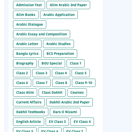
Admission Test
Alim Arabic 2nd Paper
Alim Books
Arabic Application
Arabic Dialogue
Arabic Essay and Composition
Arabic Letter
Arabic Studies
Bangla Lyrics
BCS Preparation
Biography
BOU Special
Class 1
Class 2
Class 3
Class 4
Class 5
Class 6
Class 7
Class 8
Class 9-10
Class Alim
Class Dakhil
Courses
Current Affairs
Dakhil Arabic 2nd Paper
Dakhil Textbooks
Dars-E Nizami
English Article
EV Class 3
EV Class 4
EV Class 5
EV Class 6
EV Class 7