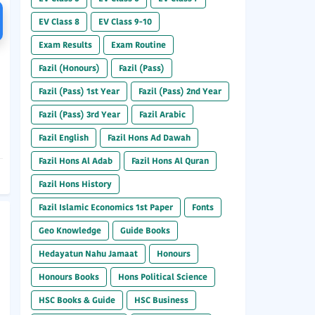
EV Class 8
EV Class 9-10
Exam Results
Exam Routine
Fazil (Honours)
Fazil (Pass)
Fazil (Pass) 1st Year
Fazil (Pass) 2nd Year
Fazil (Pass) 3rd Year
Fazil Arabic
Fazil English
Fazil Hons Ad Dawah
Fazil Hons Al Adab
Fazil Hons Al Quran
Fazil Hons History
Fazil Islamic Economics 1st Paper
Fonts
Geo Knowledge
Guide Books
Hedayatun Nahu Jamaat
Honours
Honours Books
Hons Political Science
HSC Books & Guide
HSC Business