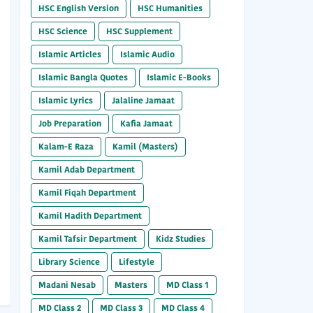
HSC English Version
HSC Humanities
HSC Science
HSC Supplement
Islamic Articles
Islamic Audio
Islamic Bangla Quotes
Islamic E-Books
Islamic Lyrics
Jalaline Jamaat
Job Preparation
Kafia Jamaat
Kalam-E Raza
Kamil (Masters)
Kamil Adab Department
Kamil Fiqah Department
Kamil Hadith Department
Kamil Tafsir Department
Kidz Studies
Library Science
Lifestyle
Madani Nesab
Masters
MD Class 1
MD Class 2
MD Class 3
MD Class 4