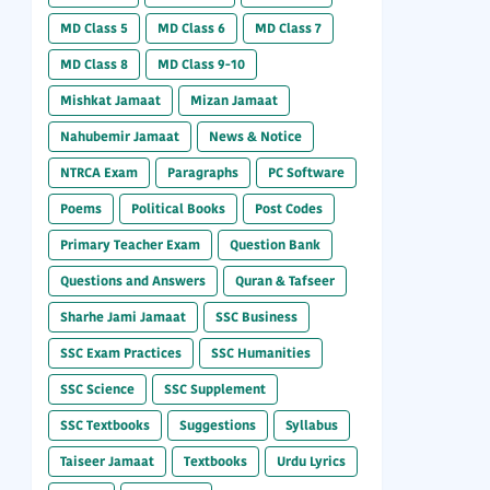
MD Class 5
MD Class 6
MD Class 7
MD Class 8
MD Class 9-10
Mishkat Jamaat
Mizan Jamaat
Nahubemir Jamaat
News & Notice
NTRCA Exam
Paragraphs
PC Software
Poems
Political Books
Post Codes
Primary Teacher Exam
Question Bank
Questions and Answers
Quran & Tafseer
Sharhe Jami Jamaat
SSC Business
SSC Exam Practices
SSC Humanities
SSC Science
SSC Supplement
SSC Textbooks
Suggestions
Syllabus
Taiseer Jamaat
Textbooks
Urdu Lyrics