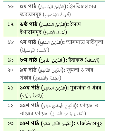
১৬
৫ম পাঠ (اَلدَّرْسُ الْخَامِسُ):
ইসতিফহামের
অব্যয়সমূহ (أَدَوَاتُ الْاِسْتِفْهَامِ)
১৭
৬ষ্ঠ পাঠ (الدَّرْسُ السَّادِسُ):
ইসমে
ইশারাসমূহ (أَسْمَاءُ الْإِشَارَةِ)
১৮
৭ম পাঠ (الدَّرْسُ السَّابِعُ):
আসমায়ে মাউসূলা
(الْأَسْمَاءُ الْمَوْصُولَةُ)
১৯
৮ম পাঠ (اَلدَّرْسُ النَّامِنُ ):
ইযাফত (اَلْإِضَافَةُ)
২০
৯ম পাঠ (الدَّرْسُ النَّاسِعُ):
জুমলা ও তার
প্রকার (الْجُمْلَةُ وَأَقْسَامُهَا)
২১
১০ম পাঠ (الدَّرْسُ الْعَاشِرُ):
মুবতাদা ও খবর
(الْمُبْتَدَأَ وَالْخَبَرُ)
২২
১১শ পাঠ (الدَّرْسُ الْحَادِيَ عَشَرَ):
ফায়েল ও
নায়েবে ফায়েল (الْفَاعِلُ وَنَائِبُ الْفَاعِلِ)
২৩
১২শ পাঠ (الدَّرْسُ الثَّانِي عَشَرَ):
মাফউলসমূহ