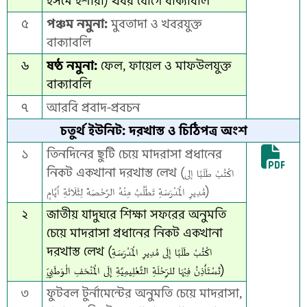
ইসমে ইশারা) খবর যোগে বাক্যাবলি
৫
পঞ্চম নমুনা:
মুবতাদা ও খবরযুক্ত
বাক্যাবলি
৬
ষষ্ঠ নমুনা:
ফেল, ফায়েল ও মাফউলযুক্ত
বাক্যাবলি
৭
আরবি প্রবাদ-প্রবচন
চতুর্থ ইউনিট: দরখাস্ত ও চিঠিপত্র অংশ
১
তিনদিনের ছুটি চেয়ে মাদরাসা প্রধানের
নিকট একখানা দরখাস্ত লেখ (اكْتُبْ طَلَبًا إلى
مُدِيرِ الْمَدْرَسَةِ تَطْلُبُ مِنْهُ الرَّحْصَةَ لِثَلَاثَةِ أَيَّامٍ)
২
জাতীয় যাদুঘরে শিক্ষা সফরের অনুমতি
চেয়ে মাদরাসা প্রধানের নিকট একখানা
দরখাস্ত লেখ (اكْتُبْ طَلَبًا إِلَى مُدِيرِ الْمَدْرَسَةِ
تَسْتَأْذِنُ فِيْهَا للرِّحْلَةِ التَّعْلِيمِيَّةِ إِلَى الْمَنْحَفِ الْوَطَنِيِّ)
৩
ফুটবল টুর্নামেন্টের অনুমতি চেয়ে মাদরাসা,