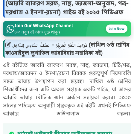
(আরবি ব্যাকরণ সরফ, নাহু, তরজমা-অনুবাদ, পত্র-
দরখাস্ত ও ইনশা-রচনা) গাইড বই ২০২৫ পিডিএফ
Join Our WhatsApp Channel
Join Now
দ্রুত নতুন বই পেতে যুক্ত থাকুন
قَوَاعِدُ اللُّغَةِ الْعَرَبِيَّةِ - الصَّفُ السَّادِسِ لِلدَّاخِلِ (দাখিল ৬ষ্ঠ শ্রেণির
কাওয়াইদুল লুগাতিল আরাবিয়াহ সহায়িকা বই)
এই বইটিতে আরবি ব্যাকরণ সরফ, নাহু, তরজমা, চিঠি/পত্র,
দরখাস্ত/আবেদন ও ইনশা/রচনা বিষয়ক গুরুত্বপূর্ণ নিয়মাবলি
সহজ ভাষায় উপস্থাপন করা হয়েছে। দাখিল ৬ষ্ঠ শ্রেণির
শিক্ষার্থীদের জন্য এটি অত্যন্ত সহায়ক একটি গাইড, যা তাদের
আরবি ভাষার মৌলিক জ্ঞান অর্জনে সহায়তা করবে। ২০২৫
সালের পাঠ্যক্রম অনুযায়ী প্রস্তুতকৃত এই বইটি এখনই পিডিএফ
আকারে ডাউনলোড করুন।
পাঠ্যবই/গাইডবই কীভাবে ডাউনলোড করবো?