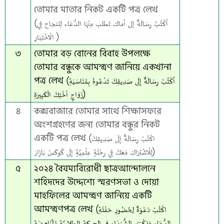
তোমার মাতার নিকট একটি পত্র লেখ
(أَكْتُبُ رِسَالَةٌ إلى أَماك تَطلب مِنْهَا الدُّعَاء لِلنجاح فِي
الْاخْتِبَارِ )
৩
তোমার বড় বোনের বিবাহ উপলক্ষে
তোমার বন্ধুকে আমন্ত্রণ জানিয়ে একখানা
পত্র লেখ (أَكْتُبْ رِسَالَةٌ إِلَى صَدِيقِكَ تَدْعُوهُ بِمُنَاسَيَةِ
زَوَاجٍ أخْتِكَ الْكَبِيرَةِ)
৪
কক্সবাজারে তোমার সাথে শিক্ষাসফরে
অংশগ্রহণের জন্য তোমার বন্ধুর নিকট
একটি পত্র লেখ (اكْتُبْ رِسَالَةٌ إِلَى صَدِيقِكَ
لِلْاشْتِرَاكِ مَعَكَ فِي رِحْلَةٍ عِلْمِيَّةٍ إِلَى كُوكَسْ بَازَارَ)
৫
২০২৪ বৈষম্যবিরোধী ছাত্রআন্দোলনে
শহিদদের উদ্দেশ্যে স্মরণসভা ও দোয়া
মাহফিলের আমন্ত্রণ জানিয়ে একটি
আমন্ত্রণপত্র লেখ (اكْتُبْ دَعْوَةٌ لِحُضُورِ حَفْلَةِ
الدُّعَاءِ وَذِكْرَى الشُّهَدَاءِ في الحركة الطلابيَّةِ المُنَاهِضَةِ