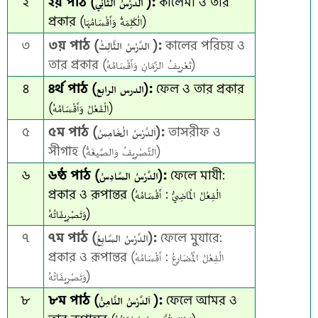
২
২য় পাঠ (الدَّرْسُ الثَّانِي ):
কালেমা ও তার
প্রকার (الْكَلِمَةُ وَأَقْسَامُهَا)
৩
৩য় পাঠ (الدَّرْسُ الثَّالِثُ ):
কালের পরিচয় ও
তার প্রকার (تَعْرِيفُ الزَّمَانِ وَأَقْسَامُهُ)
৪
৪র্থ পাঠ (الدرس الرابع):
ফেল ও তার প্রকার
(الْفَعْلُ وَأَقْسَامُهُ)
৫
৫ম পাঠ (اَلدَّرْسُ الْخَامِسُ):
তাসরীফ ও
সীগাহ (التَّصْرِيفُ وَالصَّيغَةُ)
৬
৬ষ্ঠ পাঠ (الدَّرْسُ السَّادِسُ):
ফেলে মাযী:
প্রকার ও রূপান্তর (الْفِعْلُ الْمَاضِيُّ : أَقْسَامُهُ
وَتَصْرِيفَاتُهُ)
৭
৭ম পাঠ (الدَّرْسُ السَّابِعُ):
ফেলে মুযারে:
প্রকার ও রূপান্তর (الْفِعْلُ الْمُضَارِعُ : أَقْسَامُهُ
وَتَصْرِيفَاتُهُ)
৮
৮ম পাঠ (اَلدَّرْسُ النَّامِنُ ):
ফেলে আমর ও