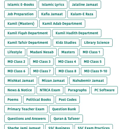
Islamic E-Books
Islamic Lyrics
Jalaline Jamaat
Job Preparation
Kafia Jamaat
Kalam-E Raza
Kamil (Masters)
Kamil Adab Department
Kamil Fiqah Department
Kamil Hadith Department
Kamil Tafsir Department
Kidz Studies
Library Science
Lifestyle
Madani Nesab
Masters
MD Class 1
MD Class 2
MD Class 3
MD Class 4
MD Class 5
MD Class 6
MD Class 7
MD Class 8
MD Class 9-10
Mishkat Jamaat
Mizan Jamaat
Nahubemir Jamaat
News & Notice
NTRCA Exam
Paragraphs
PC Software
Poems
Political Books
Post Codes
Primary Teacher Exam
Question Bank
Questions and Answers
Quran & Tafseer
Sharhe Jami Jamaat
SSC Business
SSC Exam Practices