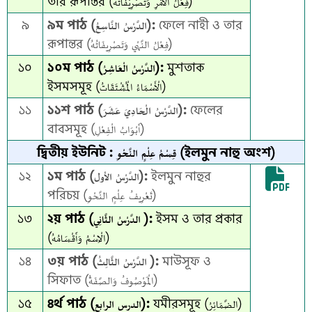
তার রূপান্তর (فِعْلُ الْأَمْرِ وَتَصْرِيْفَاتُهُ)
৯
৯ম পাঠ (الدَّرْسُ النَّاسِعُ):
ফেলে নাহী ও তার
রূপান্তর (فِعْلُ النَّهْي وَتَصْرِيفَاتُهُ)
১০
১০ম পাঠ (الدَّرْسُ الْعَاشِرُ):
মুশতাক
ইসমসমূহ (الْأَسْمَاءُ الْمُشْتَقَاتُ)
১১
১১শ পাঠ (الدَّرْسُ الْحَادِيَ عَشَرَ):
ফেলের
বাবসমূহ (أَبْوَابُ الْفِعْلِ)
দ্বিতীয় ইউনিট : قِسْمُ عِلْمٍ النَّحْوِ (ইলমুন নাহু অংশ)
১২
১ম পাঠ (الدَّرْسُ الأول):
ইলমুন নাহুর
পরিচয় (تَعْرِيفُ عِلْمٍ النَّحْوِ)
১৩
২য় পাঠ (الدَّرْسُ الثَّانِي ):
ইসম ও তার প্রকার
(الْاِسْمُ وَأَقْسَامُهُ)
১৪
৩য় পাঠ (الدَّرْسُ الثَّالِثُ ):
মাউসূফ ও
সিফাত (الْمَوْصُوفُ وَالصَّفَةُ)
১৫
৪র্থ পাঠ (الدرس الرابع):
যমীরসমূহ (الضَّمَائِرُ)