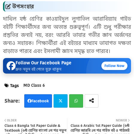
উপসংহার
দাখিল ষষ্ঠ শ্রেণির কাওয়াইদুল লুগাতিল আরাবিয়্যাহ গাইড
বইটি শিক্ষার্থীদের জন্য অত্যন্ত গুরুত্বপূর্ণ। এটি শুধু পরীক্ষার
প্রস্তুতির জন্যই নয়, বরং আরবি ভাষার গভীর জ্ঞান অর্জনের
জন্যও সহায়ক। শিক্ষার্থীরা এই বইয়ের মাধ্যমে ভাষাগত দক্ষতা
বাড়াতে পারবে এবং ইসলামী জ্ঞানে সমৃদ্ধ হতে পারবে।
Follow Our Facebook Page
Follow Now
দ্রুত নতুন বই পেতে যুক্ত থাকুন
MD Class 6
Tags
Facebook
Twi
Wh
OLDER
NEWER
Class 6 Bangla 1st Paper Guide &
Class 6 Arabic 1st Paper Guide (৬ষ্ঠ
tter
atsa
Textbook (৬ষ্ঠ শ্রেণির বাংলা ১ম পত্র নতুন
শ্রেণির আরবি ১ম পত্র গাইড বই ও পাঠ্যবই