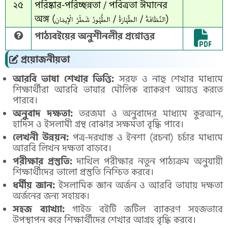
২৫
পরিষ্কার-পরিচ্ছন্নতা / পবিত্রতা ঈমানের
অঙ্গ (النَّظَافَةُ / الطَّهَارَةُ / الطُّهُورُ شَطْرُ الْإِيمَانِ)
পাঠ্যবইয়ের অনুশীনলীর প্রশ্নোত্তর
প্রয়োজনীয়তা
আরবি ভাষা শেখার ভিত্তি:
সরফ ও নাহু শেখার মাধ্যমে
শিক্ষার্থীরা আরবি ভাষার মৌলিক ব্যাকরণ আয়ত্ত করতে
পারবে।
অনুবাদ দক্ষতা:
তরজমা ও অনুবাদের মাধ্যমে কুরআন,
হাদিস ও ইসলামী গ্রন্থ বোঝার সক্ষমতা বৃদ্ধি পাবে।
লেখনী উন্নয়ন:
পত্র-দরখাস্ত ও ইনশা (রচনা) চর্চার মাধ্যমে
আরবি লিখন দক্ষতা বাড়বে।
পরীক্ষার প্রস্তুতি:
দাখিল পরীক্ষার নতুন পাঠ্যক্রম অনুযায়ী
শিক্ষার্থীদের ভালো প্রস্তুতি নিশ্চিত করবে।
ধর্মীয় জ্ঞান:
ইসলামিক জ্ঞান অর্জন ও আরবি ভাষায় দক্ষতা
অর্জনের জন্য সহায়ক।
সহজ ব্যাখ্যা:
গাইড বইটি জটিল ব্যাকরণ সহজভাবে
উপস্থাপন করে শিক্ষার্থীদের শেখার আগ্রহ বৃদ্ধি করবে।