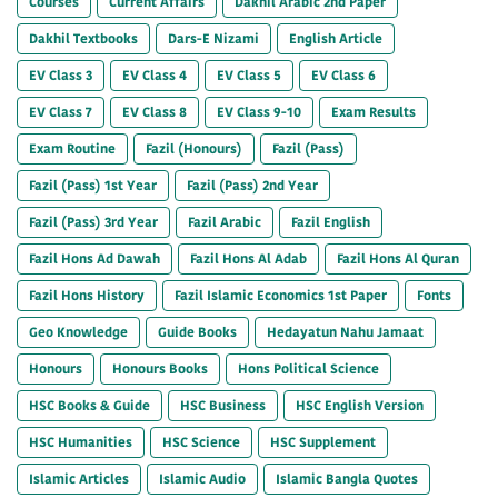
Courses
Current Affairs
Dakhil Arabic 2nd Paper
Dakhil Textbooks
Dars-E Nizami
English Article
EV Class 3
EV Class 4
EV Class 5
EV Class 6
EV Class 7
EV Class 8
EV Class 9-10
Exam Results
Exam Routine
Fazil (Honours)
Fazil (Pass)
Fazil (Pass) 1st Year
Fazil (Pass) 2nd Year
Fazil (Pass) 3rd Year
Fazil Arabic
Fazil English
Fazil Hons Ad Dawah
Fazil Hons Al Adab
Fazil Hons Al Quran
Fazil Hons History
Fazil Islamic Economics 1st Paper
Fonts
Geo Knowledge
Guide Books
Hedayatun Nahu Jamaat
Honours
Honours Books
Hons Political Science
HSC Books & Guide
HSC Business
HSC English Version
HSC Humanities
HSC Science
HSC Supplement
Islamic Articles
Islamic Audio
Islamic Bangla Quotes