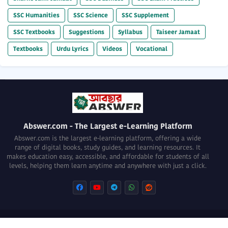
SSC Humanities
SSC Science
SSC Supplement
SSC Textbooks
Suggestions
Syllabus
Taiseer Jamaat
Textbooks
Urdu Lyrics
Videos
Vocational
Abswer.com - The Largest e-Learning Platform
Abswer.com is the largest e-learning platform, offering a wide
range of digital books, study guides, and learning resources. It
makes education easy, accessible, and affordable for students of all
levels, helping them learn anytime and anywhere with just a click.
About
Privacy Policy
Terms of use
Disclaimer