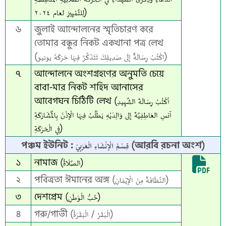
لِلتَّمْيِيزِ لعام ٢٠٢٤)
৬
জুলাই আন্দোলনের স্মৃতিচারণ করে
তোমার বন্ধুর নিকট একখানা পত্র লেখ
(اكْتُبْ رِسَالَةٌ إِلَى صَدِيقِكَ تَتَذَكَّرُ فِيهَا حَرَكَة يونيو)
৭
আন্দোলনে অংশগ্রহণের অনুমতি চেয়ে
বাবা-মার নিকট শহিদ আনাসের
আবেগঘন চিঠিটি লেখ (أكْتُبْ رِسَالَةَ الشَّهِيدِ
آنسِ العَاطِفِيَّةَ إِلى وَالِدَيْهِ يَطْلُبُ فِيهَا الْإِذْنَ بِالْمُشَارَكَةِ
فِي الْحَرَكَةِ)
পঞ্চম ইউনিট : قِسْمُ الْإِنْشَاءِ الْعَرَبِيّ (আরবি রচনা অংশ)
১
নামাজ (الصَّلَاةُ)
২
পবিত্রতা ঈমানের অঙ্গ (النَّظَافَةُ مِنَ الْإِيْمَانِ)
৩
দেশপ্রেম (حُبُّ الْوَطَنِ)
৪
গরু/গাভী (الْبَقَرُ / الْبَقَرَةُ)