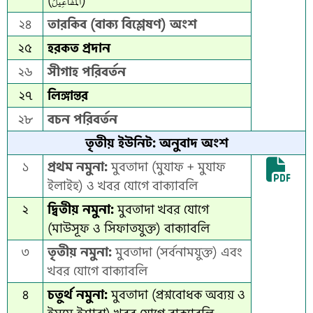
(الْمَفَاعِيلُ)
২৪
তারকিব (বাক্য বিশ্লেষণ) অংশ
২৫
হরকত প্রদান
২৬
সীগাহ পরিবর্তন
২৭
লিঙ্গান্তর
২৮
বচন পরিবর্তন
তৃতীয় ইউনিট: অনুবাদ অংশ
১
প্রথম নমুনা:
মুবতাদা (মুযাফ + মুযাফ
ইলাইহ) ও খবর যোগে বাক্যাবলি
২
দ্বিতীয় নমুনা:
মুবতাদা খবর যোগে
(মাউসূফ ও সিফাতযুক্ত) বাক্যাবলি
৩
তৃতীয় নমুনা:
মুবতাদা (সর্বনামযুক্ত) এবং
খবর যোগে বাক্যাবলি
৪
চতুর্থ নমুনা:
মুবতাদা (প্রশ্নবোধক অব্যয় ও