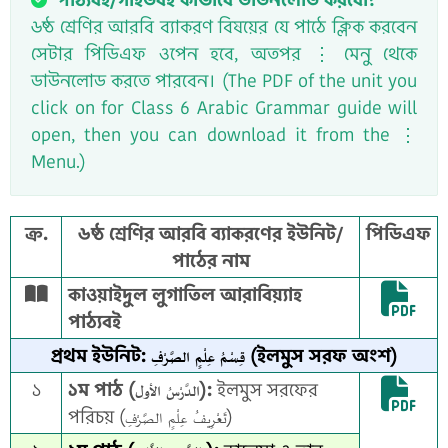
৬ষ্ঠ শ্রেণির আরবি ব্যাকরণ বিষয়ের যে পাঠে ক্লিক করবেন
সেটার পিডিএফ ওপেন হবে, অতপর ⋮ মেনু থেকে
ডাউনলোড করতে পারবেন। (The PDF of the unit you
click on for Class 6 Arabic Grammar guide will
open, then you can download it from the ⋮
Menu.)
ক্র.
৬ষ্ঠ শ্রেণির আরবি ব্যাকরণের ইউনিট/
পিডিএফ
পাঠের নাম
কাওয়াইদুল লুগাতিল আরাবিয়্যাহ
পাঠ্যবই
প্রথম ইউনিট: قِسْمُ عِلْمٍ الصَّرْفِ (ইলমুস সরফ অংশ)
১
১ম পাঠ (الدَّرْسُ الأول):
ইলমুস সরফের
পরিচয় (تَعْرِيفُ عِلْمٍ الصَّرْفِ)