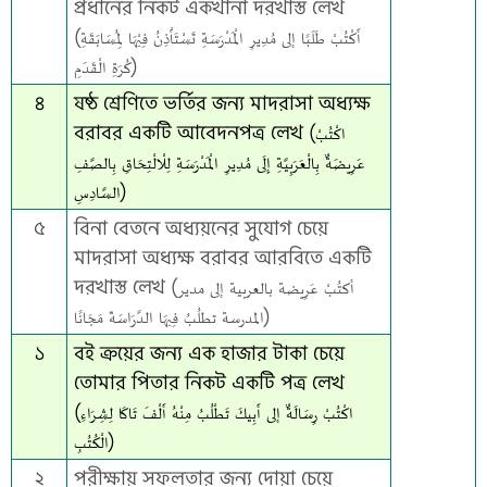
প্রধানের নিকট একখানা দরখাস্ত লেখ
(أَكْتُبْ طَلَبًا إلى مُدِيرِ الْمَدْرَسَةِ تَسْتَأْذِنُ فِيْهَا لِمُسَابَقَةِ
كُرَةِ الْقَدَمِ)
৪
ষষ্ঠ শ্রেণিতে ভর্তির জন্য মাদরাসা অধ্যক্ষ
বরাবর একটি আবেদনপত্র লেখ (اكْتُبْ
عَرِيضَةٌ بِالْعَرَبِيَّةِ إِلَى مُدِيرِ الْمَدْرَسَةِ لِلْالْتِحَاقِ بِالصَّفِ
السَّادِسِ)
৫
বিনা বেতনে অধ্যয়নের সুযোগ চেয়ে
মাদরাসা অধ্যক্ষ বরাবর আরবিতে একটি
দরখাস্ত লেখ (أكتُبْ عَرِيضة بالعربية إلى مدير
المدرسة تطلُبُ فِيهَا الدَّرَاسَةَ مَجَانًا)
১
বই ক্রয়ের জন্য এক হাজার টাকা চেয়ে
তোমার পিতার নিকট একটি পত্র লেখ
(اكْتُبْ رِسَالَةٌ إلى أَبِيكَ تَطْلُبُ مِنْهُ أَلْفَ تَاكَا لِشِرَاءِ
الْكُتُبِ)
২
পরীক্ষায় সফলতার জন্য দোয়া চেয়ে