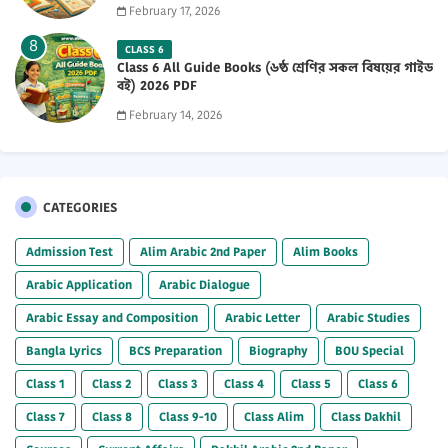
February 17, 2026
CLASS 6
Class 6 All Guide Books (৬ষ্ঠ শ্রেণির সকল বিষয়ের গাইড
বই) 2026 PDF
February 14, 2026
CATEGORIES
Admission Test
Alim Arabic 2nd Paper
Alim Books
Arabic Application
Arabic Dialogue
Arabic Essay and Composition
Arabic Letter
Arabic Studies
Bangla Lyrics
BCS Preparation
Biography
BOU Special
Class 1
Class 2
Class 3
Class 4
Class 5
Class 6
Class 7
Class 8
Class 9-10
Class Alim
Class Dakhil