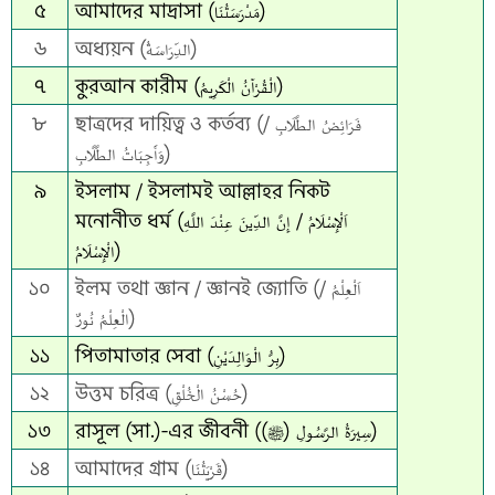
৫
আমাদের মাদ্রাসা (مَدْرَسَتُنَا)
৬
অধ্যয়ন (الدِّرَاسَةُ)
৭
কুরআন কারীম (الْقُرْآنُ الْكَرِيمُ)
৮
ছাত্রদের দায়িত্ব ও কর্তব্য (فَرَائِضُ الطَّلَابِ /
وَأَجِبَاتُ الطَّلَّابِ)
৯
ইসলাম / ইসলামই আল্লাহর নিকট
মনোনীত ধর্ম (اَلْإِسْلَامُ / إِنَّ الدِّينَ عِنْدَ اللَّهِ
الْإِسْلَامُ)
১০
ইলম তথা জ্ঞান / জ্ঞানই জ্যোতি (اَلْعِلْمُ /
الْعِلْمُ نُورٌ)
১১
পিতামাতার সেবা (بِرُّ الْوَالِدَيْنِ)
১২
উত্তম চরিত্র (حُسْنُ الْخُلْقِ)
১৩
রাসূল (সা.)-এর জীবনী (سِيرَةُ الرَّسُولِ (ﷺ))
১৪
আমাদের গ্রাম (قَرْيَتُنَا)