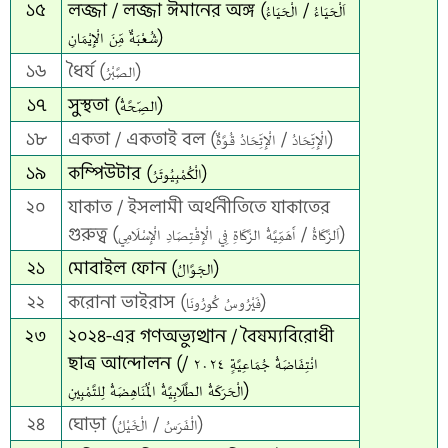
১৫
লজ্জা / লজ্জা ঈমানের অঙ্গ (اَلْحَيَاءُ / الْحَيَاءُ
شُعْبَةٌ مِّنَ الْإِيْمَانِ)
১৬
ধৈর্য (الصَّبْرُ)
১৭
সুস্থতা (الصِّحَّةُ)
১৮
একতা / একতাই বল (الْإِتِّحَادُ / الْإِتِّحَادُ قُوَّةٌ)
১৯
কম্পিউটার (الْكُمْبِيُوتَرُ)
২০
যাকাত / ইসলামী অর্থনীতিতে যাকাতের
গুরুত্ব (اَلزَّكَاةُ / أَهَمِّيَّةُ الزَّكَاةِ فِي الْإِقْتِصَادِ الْإِسْلَامِي)
২১
মোবাইল ফোন (الجَوَّالُ)
২২
করোনা ভাইরাস (فَيْرُوسُ كُورُونَا)
২৩
২০২৪-এর গণঅভ্যুত্থান / বৈষম্যবিরোধী
ছাত্র আন্দোলন (انْتِفَاضَةُ جُمَاعِيَّةٍ ٢٠٢٤ /
الْحَرَكَةُ الطَّلَابِيَّةُ الْمُنَاهِضَةُ لِلتَّمْبِينِ)
২৪
ঘোড়া (الْفَرَسُ / الْخَيْلُ)