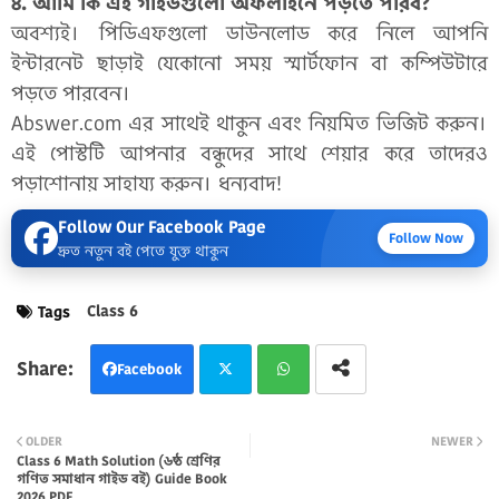
৪. আমি কি এই গাইডগুলো অফলাইনে পড়তে পারব?
অবশ্যই। পিডিএফগুলো ডাউনলোড করে নিলে আপনি
ইন্টারনেট ছাড়াই যেকোনো সময় স্মার্টফোন বা কম্পিউটারে
পড়তে পারবেন।
Abswer.com এর সাথেই থাকুন এবং নিয়মিত ভিজিট করুন।
এই পোস্টটি আপনার বন্ধুদের সাথে শেয়ার করে তাদেরও
পড়াশোনায় সাহায্য করুন। ধন্যবাদ!
Follow Our Facebook Page
Follow Now
দ্রুত নতুন বই পেতে যুক্ত থাকুন
Class 6
Tags
Facebook
Twi
Wh
OLDER
NEWER
Class 6 Math Solution (৬ষ্ঠ শ্রেণির
tter
atsa
গণিত সমাধান গাইড বই) Guide Book
2026 PDF