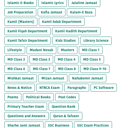
Islamic E-Books
Islamic Lyrics
Jalaline Jamaat
Job Preparation
Kafia Jamaat
Kalam-E Raza
Kamil (Masters)
Kamil Adab Department
Kamil Fiqah Department
Kamil Hadith Department
Kamil Tafsir Department
Kidz Studies
Library Science
Lifestyle
Madani Nesab
Masters
MD Class 1
MD Class 2
MD Class 3
MD Class 4
MD Class 5
MD Class 6
MD Class 7
MD Class 8
MD Class 9-10
Mishkat Jamaat
Mizan Jamaat
Nahubemir Jamaat
News & Notice
NTRCA Exam
Paragraphs
PC Software
Poems
Political Books
Post Codes
Primary Teacher Exam
Question Bank
Questions and Answers
Quran & Tafseer
Sharhe Jami Jamaat
SSC Business
SSC Exam Practices