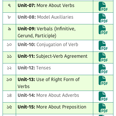
৭
Unit-07:
More About Verbs
৮
Unit-08:
Model Auxiliaries
৯
Unit-09:
Verbals (Infinitive,
Gerund, Participle)
১০
Unit-10:
Conjugation of Verb
১১
Unit-11:
Subject-Verb Agreement
১২
Unit-12:
Tenses
১৩
Unit-13:
Use of Right Form of
Verbs
১৪
Unit-14:
More About Adverbs
১৫
Unit-15:
More About Preposition