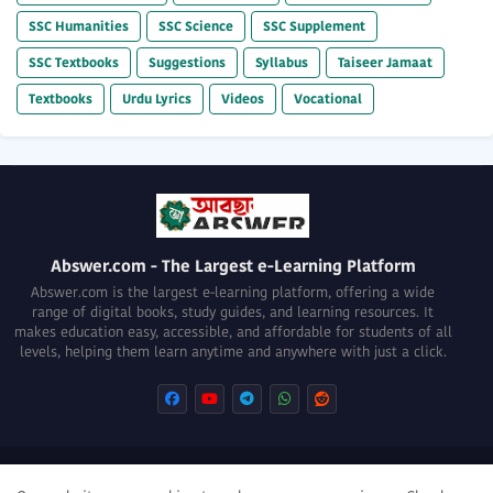
SSC Humanities
SSC Science
SSC Supplement
SSC Textbooks
Suggestions
Syllabus
Taiseer Jamaat
Textbooks
Urdu Lyrics
Videos
Vocational
Abswer.com - The Largest e-Learning Platform
Abswer.com is the largest e-learning platform, offering a wide
range of digital books, study guides, and learning resources. It
makes education easy, accessible, and affordable for students of all
levels, helping them learn anytime and anywhere with just a click.
About
Privacy Policy
Terms of use
Disclaimer