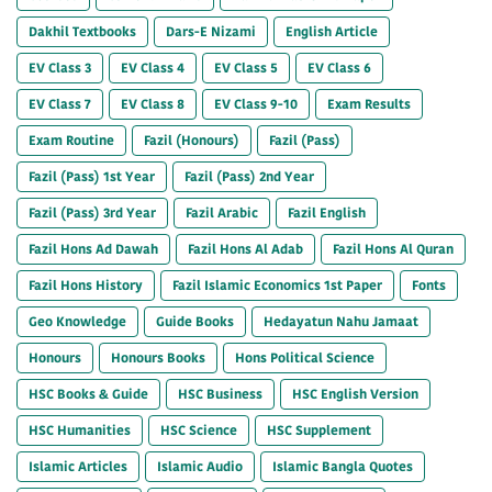
Dakhil Textbooks
Dars-E Nizami
English Article
EV Class 3
EV Class 4
EV Class 5
EV Class 6
EV Class 7
EV Class 8
EV Class 9-10
Exam Results
Exam Routine
Fazil (Honours)
Fazil (Pass)
Fazil (Pass) 1st Year
Fazil (Pass) 2nd Year
Fazil (Pass) 3rd Year
Fazil Arabic
Fazil English
Fazil Hons Ad Dawah
Fazil Hons Al Adab
Fazil Hons Al Quran
Fazil Hons History
Fazil Islamic Economics 1st Paper
Fonts
Geo Knowledge
Guide Books
Hedayatun Nahu Jamaat
Honours
Honours Books
Hons Political Science
HSC Books & Guide
HSC Business
HSC English Version
HSC Humanities
HSC Science
HSC Supplement
Islamic Articles
Islamic Audio
Islamic Bangla Quotes