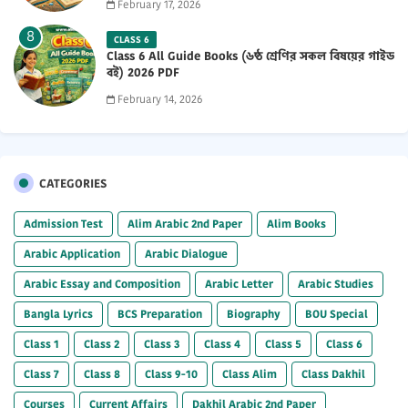
February 17, 2026
CLASS 6
Class 6 All Guide Books (৬ষ্ঠ শ্রেণির সকল বিষয়ের গাইড
বই) 2026 PDF
February 14, 2026
CATEGORIES
Admission Test
Alim Arabic 2nd Paper
Alim Books
Arabic Application
Arabic Dialogue
Arabic Essay and Composition
Arabic Letter
Arabic Studies
Bangla Lyrics
BCS Preparation
Biography
BOU Special
Class 1
Class 2
Class 3
Class 4
Class 5
Class 6
Class 7
Class 8
Class 9-10
Class Alim
Class Dakhil
Courses
Current Affairs
Dakhil Arabic 2nd Paper