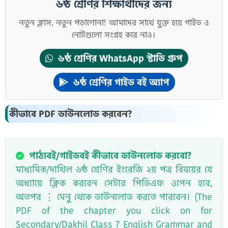
৬ষ্ঠ শ্রেণির শিক্ষার্থীদের জন্য
নতুন ক্লাস, নতুন পড়াশোনা! আমাদের সাথে যুক্ত হয়ে গাইড ও
নোটগুলো সংগ্রহ করে নাও।
৬ষ্ঠ শ্রেণির WhatsApp স্টাডি গ্রুপ
৬ষ্ঠ শ্রেণির গাইড বই অ্যাপ
কীভাবে PDF ডাউনলোড করবেন?
পাঠ্যবই/গাইডবই কীভাবে ডাউনলোড করবো?
মাধ্যমিক/দাখিল ৬ষ্ঠ শ্রেণির ইংরেজি ২য় পত্র বিষয়ের যে
অধ্যায়ে ক্লিক করবেন সেটার পিডিএফ ওপেন হবে,
অতপর ⋮ মেনু থেকে ডাউনলোড করতে পারবেন। (The
PDF of the chapter you click on for
Secondary/Dakhil Class 7 English Grammar and