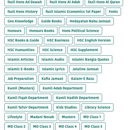
Fazil Hons Ad Dawah
Fazil Hons Al Adab
Fazil Hons Al Quran
Fazil Hons History
Fazil Islamic Economics 1st Paper
Fonts
Geo Knowledge
Guide Books
Hedayatun Nahu Jamaat
Honours
Honours Books
Hons Political Science
HSC Books & Guide
HSC Business
HSC English Version
HSC Humanities
HSC Science
HSC Supplement
Islamic Articles
Islamic Audio
Islamic Bangla Quotes
Islamic E-Books
Islamic Lyrics
Jalaline Jamaat
Job Preparation
Kafia Jamaat
Kalam-E Raza
Kamil (Masters)
Kamil Adab Department
Kamil Fiqah Department
Kamil Hadith Department
Kamil Tafsir Department
Kidz Studies
Library Science
Lifestyle
Madani Nesab
Masters
MD Class 1
MD Class 2
MD Class 3
MD Class 4
MD Class 5