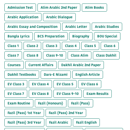
Admission Test
Alim Arabic 2nd Paper
Alim Books
Arabic Application
Arabic Dialogue
Arabic Essay and Composition
Arabic Letter
Arabic Studies
Bangla Lyrics
BCS Preparation
Biography
BOU Special
Class 1
Class 2
Class 3
Class 4
Class 5
Class 6
Class 7
Class 8
Class 9-10
Class Alim
Class Dakhil
Courses
Current Affairs
Dakhil Arabic 2nd Paper
Dakhil Textbooks
Dars-E Nizami
English Article
EV Class 3
EV Class 4
EV Class 5
EV Class 6
EV Class 7
EV Class 8
EV Class 9-10
Exam Results
Exam Routine
Fazil (Honours)
Fazil (Pass)
Fazil (Pass) 1st Year
Fazil (Pass) 2nd Year
Fazil (Pass) 3rd Year
Fazil Arabic
Fazil English