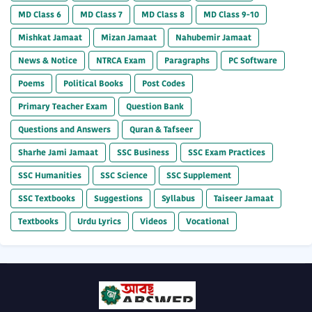
MD Class 6
MD Class 7
MD Class 8
MD Class 9-10
Mishkat Jamaat
Mizan Jamaat
Nahubemir Jamaat
News & Notice
NTRCA Exam
Paragraphs
PC Software
Poems
Political Books
Post Codes
Primary Teacher Exam
Question Bank
Questions and Answers
Quran & Tafseer
Sharhe Jami Jamaat
SSC Business
SSC Exam Practices
SSC Humanities
SSC Science
SSC Supplement
SSC Textbooks
Suggestions
Syllabus
Taiseer Jamaat
Textbooks
Urdu Lyrics
Videos
Vocational