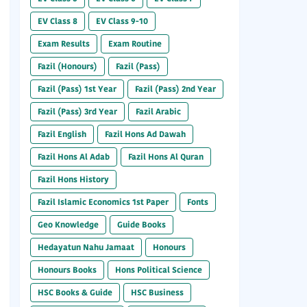
EV Class 8
EV Class 9-10
Exam Results
Exam Routine
Fazil (Honours)
Fazil (Pass)
Fazil (Pass) 1st Year
Fazil (Pass) 2nd Year
Fazil (Pass) 3rd Year
Fazil Arabic
Fazil English
Fazil Hons Ad Dawah
Fazil Hons Al Adab
Fazil Hons Al Quran
Fazil Hons History
Fazil Islamic Economics 1st Paper
Fonts
Geo Knowledge
Guide Books
Hedayatun Nahu Jamaat
Honours
Honours Books
Hons Political Science
HSC Books & Guide
HSC Business