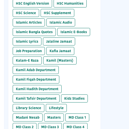
HSC English Version
HSC Humanities
HSC Science
HSC Supplement
Islamic Articles
Islamic Audio
Islamic Bangla Quotes
Islamic E-Books
Islamic Lyrics
Jalaline Jamaat
Job Preparation
Kafia Jamaat
Kalam-E Raza
Kamil (Masters)
Kamil Adab Department
Kamil Fiqah Department
Kamil Hadith Department
Kamil Tafsir Department
Kidz Studies
Library Science
Lifestyle
Madani Nesab
Masters
MD Class 1
MD Class 2
MD Class 3
MD Class 4