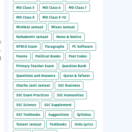
MD Class 5
MD Class 6
MD Class 7
MD Class 8
MD Class 9-10
Mishkat Jamaat
Mizan Jamaat
Nahubemir Jamaat
News & Notice
/
NTRCA Exam
Paragraphs
PC Software
-
Poems
Political Books
Post Codes
া
Primary Teacher Exam
Question Bank
Questions and Answers
Quran & Tafseer
Sharhe Jami Jamaat
SSC Business
SSC Exam Practices
SSC Humanities
SSC Science
SSC Supplement
SSC Textbooks
Suggestions
Syllabus
Taiseer Jamaat
Textbooks
Urdu Lyrics