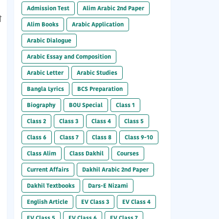
Admission Test
Alim Arabic 2nd Paper
া
Alim Books
Arabic Application
Arabic Dialogue
Arabic Essay and Composition
Arabic Letter
Arabic Studies
Bangla Lyrics
BCS Preparation
Biography
BOU Special
Class 1
Class 2
Class 3
Class 4
Class 5
Class 6
Class 7
Class 8
Class 9-10
Class Alim
Class Dakhil
Courses
Current Affairs
Dakhil Arabic 2nd Paper
Dakhil Textbooks
Dars-E Nizami
English Article
EV Class 3
EV Class 4
EV Class 5
EV Class 6
EV Class 7