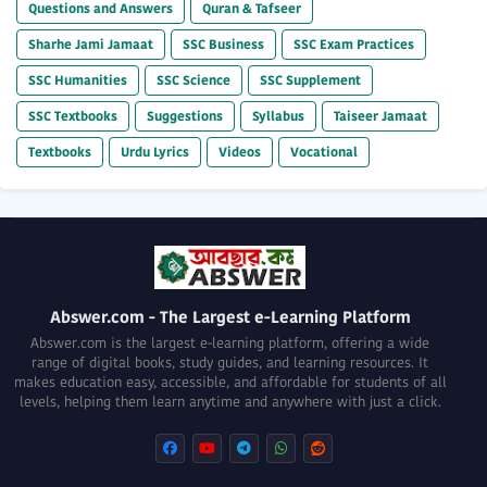
Questions and Answers
Quran & Tafseer
Sharhe Jami Jamaat
SSC Business
SSC Exam Practices
SSC Humanities
SSC Science
SSC Supplement
SSC Textbooks
Suggestions
Syllabus
Taiseer Jamaat
Textbooks
Urdu Lyrics
Videos
Vocational
Abswer.com - The Largest e-Learning Platform
Abswer.com is the largest e-learning platform, offering a wide
range of digital books, study guides, and learning resources. It
makes education easy, accessible, and affordable for students of all
levels, helping them learn anytime and anywhere with just a click.