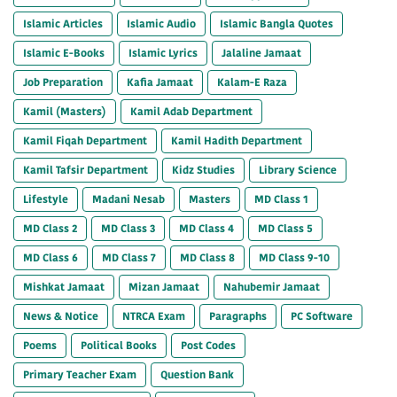
Islamic Articles
Islamic Audio
Islamic Bangla Quotes
Islamic E-Books
Islamic Lyrics
Jalaline Jamaat
Job Preparation
Kafia Jamaat
Kalam-E Raza
Kamil (Masters)
Kamil Adab Department
Kamil Fiqah Department
Kamil Hadith Department
Kamil Tafsir Department
Kidz Studies
Library Science
Lifestyle
Madani Nesab
Masters
MD Class 1
MD Class 2
MD Class 3
MD Class 4
MD Class 5
MD Class 6
MD Class 7
MD Class 8
MD Class 9-10
Mishkat Jamaat
Mizan Jamaat
Nahubemir Jamaat
News & Notice
NTRCA Exam
Paragraphs
PC Software
Poems
Political Books
Post Codes
Primary Teacher Exam
Question Bank