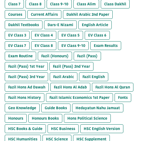
Class 7
Class 8
Class 9-10
Class Alim
Class Dakhil
Courses
Current Affairs
Dakhil Arabic 2nd Paper
Dakhil Textbooks
Dars-E Nizami
English Article
EV Class 3
EV Class 4
EV Class 5
EV Class 6
EV Class 7
EV Class 8
EV Class 9-10
Exam Results
Exam Routine
Fazil (Honours)
Fazil (Pass)
Fazil (Pass) 1st Year
Fazil (Pass) 2nd Year
Fazil (Pass) 3rd Year
Fazil Arabic
Fazil English
Fazil Hons Ad Dawah
Fazil Hons Al Adab
Fazil Hons Al Quran
Fazil Hons History
Fazil Islamic Economics 1st Paper
Fonts
Geo Knowledge
Guide Books
Hedayatun Nahu Jamaat
Honours
Honours Books
Hons Political Science
HSC Books & Guide
HSC Business
HSC English Version
HSC Humanities
HSC Science
HSC Supplement