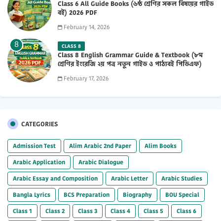
Class 6 All Guide Books (৬ষ্ঠ শ্রেণির সকল বিষয়ের গাইড
বই) 2026 PDF
February 14, 2026
CLASS 8
Class 8 English Grammar Guide & Textbook (৮ম
শ্রেণির ইংরেজি ২য় পত্র নতুন গাইড ও পাঠ্যবই পিডিএফ)
2026 PDF
February 17, 2026
CATEGORIES
Admission Test
Alim Arabic 2nd Paper
Alim Books
Arabic Application
Arabic Dialogue
Arabic Essay and Composition
Arabic Letter
Arabic Studies
Bangla Lyrics
BCS Preparation
Biography
BOU Special
Class 1
Class 2
Class 3
Class 4
Class 5
Class 6