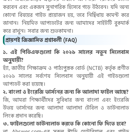
করবেন এবং একজন সুনাগরিক হিসেবে গড়ে উঠবেন। যদি অন্য
কোনো বিষয়ের গাইড প্রয়োজন হয়, তবে নির্দ্বিধায় কমেন্ট করে
জানান। নিয়মিত আপডেটের জন্য আমাদের সাইটটি বুকমার্ক
করে রাখুন। সবার জন্য শুভকামনা।
প্রায়শই জিজ্ঞাসিত প্রশ্নাবলী (FAQ)
১. এই পিডিএফগুলো কি ২০২৬ সালের নতুন সিলেবাস
অনুযায়ী?
হ্যাঁ, জাতীয় শিক্ষাক্রম ও পাঠ্যপুস্তক বোর্ড (NCTB) কর্তৃক প্রণীত
২০২৬ সালের সর্বশেষ সিলেবাস অনুযায়ী এই গাইডগুলো
আপডেট করা হয়েছে।
২. বাংলা ও ইংরেজি ভার্সনের জন্য কি আলাদা ফাইল আছে?
জি, আমরা শিক্ষার্থীদের সুবিধার জন্য বাংলা এবং ইংরেজি
উভয় ভার্সনের জন্য আলাদা আলাদা টেবিল ও ডাউনলোড
লিংক প্রদান করেছি।
৩. ফাইলগুলো ডাউনলোড করতে কি কোনো ফি দিতে হবে?
না, Abswer.com-এর সকল স্টাডি মেটেরিয়াল এবং গাইড