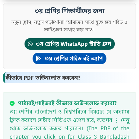
৩য় শ্রেণির শিক্ষার্থীদের জন্য
নতুন ক্লাস, নতুন পড়াশোনা! আমাদের সাথে যুক্ত হয়ে গাইড ও
নোটগুলো সংগ্রহ করে নাও।
৩য় শ্রেণির WhatsApp স্টাডি গ্রুপ
৩য় শ্রেণির গাইড বই অ্যাপ
কীভাবে PDF ডাউনলোড করবেন?
পাঠ্যবই/গাইডবই কীভাবে ডাউনলোড করবো?
৩য় শ্রেণির বাংলাদেশ ও বিশ্বপরিচয় বিষয়ের যে অধ্যায়ে
ক্লিক করবেন সেটার পিডিএফ ওপেন হবে, অতপর ⋮ মেনু
থেকে ডাউনলোড করতে পারবেন। (The PDF of the
chapter you click on for Class 3 Bangladesh