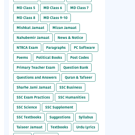
MD Class 5
MD Class 6
MD Class 7
MD Class 8
MD Class 9-10
Mishkat Jamaat
Mizan Jamaat
Nahubemir Jamaat
News & Notice
NTRCA Exam
Paragraphs
PC Software
Poems
Political Books
Post Codes
Primary Teacher Exam
Question Bank
Questions and Answers
Quran & Tafseer
Sharhe Jami Jamaat
SSC Business
SSC Exam Practices
SSC Humanities
SSC Science
SSC Supplement
SSC Textbooks
Suggestions
Syllabus
Taiseer Jamaat
Textbooks
Urdu Lyrics