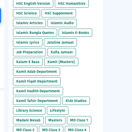
HSC English Version
HSC Humanities
HSC Science
HSC Supplement
Islamic Articles
Islamic Audio
Islamic Bangla Quotes
Islamic E-Books
Islamic Lyrics
Jalaline Jamaat
Job Preparation
Kafia Jamaat
Kalam-E Raza
Kamil (Masters)
Kamil Adab Department
Kamil Fiqah Department
Kamil Hadith Department
Kamil Tafsir Department
Kidz Studies
Library Science
Lifestyle
Madani Nesab
Masters
MD Class 1
MD Class 2
MD Class 3
MD Class 4