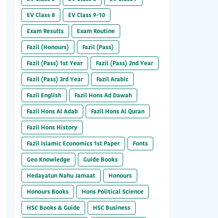
EV Class 8
EV Class 9-10
Exam Results
Exam Routine
Fazil (Honours)
Fazil (Pass)
Fazil (Pass) 1st Year
Fazil (Pass) 2nd Year
Fazil (Pass) 3rd Year
Fazil Arabic
Fazil English
Fazil Hons Ad Dawah
Fazil Hons Al Adab
Fazil Hons Al Quran
Fazil Hons History
Fazil Islamic Economics 1st Paper
Fonts
Geo Knowledge
Guide Books
Hedayatun Nahu Jamaat
Honours
Honours Books
Hons Political Science
HSC Books & Guide
HSC Business