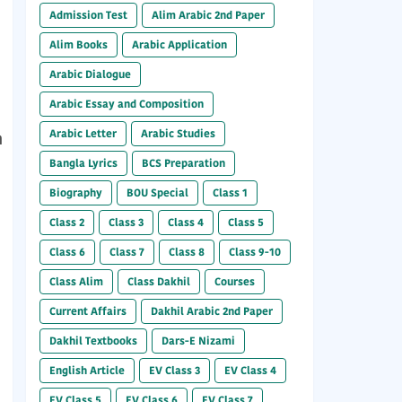
Admission Test
Alim Arabic 2nd Paper
Alim Books
Arabic Application
Arabic Dialogue
Arabic Essay and Composition
Arabic Letter
Arabic Studies
n
Bangla Lyrics
BCS Preparation
Biography
BOU Special
Class 1
Class 2
Class 3
Class 4
Class 5
Class 6
Class 7
Class 8
Class 9-10
Class Alim
Class Dakhil
Courses
Current Affairs
Dakhil Arabic 2nd Paper
Dakhil Textbooks
Dars-E Nizami
English Article
EV Class 3
EV Class 4
EV Class 5
EV Class 6
EV Class 7