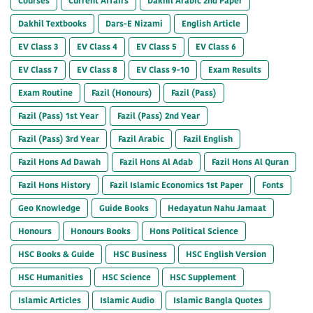
Courses
Current Affairs
Dakhil Arabic 2nd Paper
Dakhil Textbooks
Dars-E Nizami
English Article
EV Class 3
EV Class 4
EV Class 5
EV Class 6
EV Class 7
EV Class 8
EV Class 9-10
Exam Results
Exam Routine
Fazil (Honours)
Fazil (Pass)
Fazil (Pass) 1st Year
Fazil (Pass) 2nd Year
Fazil (Pass) 3rd Year
Fazil Arabic
Fazil English
Fazil Hons Ad Dawah
Fazil Hons Al Adab
Fazil Hons Al Quran
Fazil Hons History
Fazil Islamic Economics 1st Paper
Fonts
Geo Knowledge
Guide Books
Hedayatun Nahu Jamaat
Honours
Honours Books
Hons Political Science
HSC Books & Guide
HSC Business
HSC English Version
HSC Humanities
HSC Science
HSC Supplement
Islamic Articles
Islamic Audio
Islamic Bangla Quotes