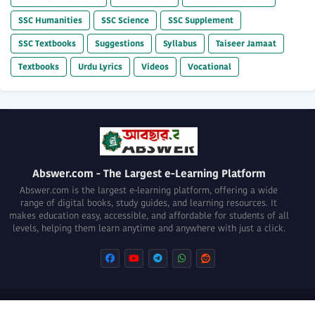
SSC Humanities
SSC Science
SSC Supplement
SSC Textbooks
Suggestions
Syllabus
Taiseer Jamaat
Textbooks
Urdu Lyrics
Videos
Vocational
Abswer.com - The Largest e-Learning Platform
Abswer.com is the largest e-learning platform, offering a wide
range of digital books, study guides, and learning resources. It
makes education easy, accessible, and affordable for students of all
levels, helping them learn anytime and anywhere with just a click.
About
Privacy Policy
Terms of use
Disclaimer