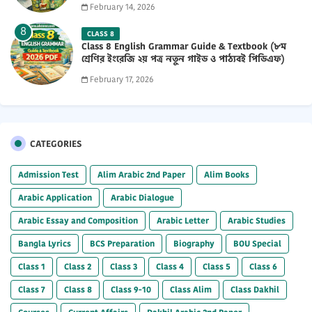
February 14, 2026
CLASS 8
Class 8 English Grammar Guide & Textbook (৮ম
শ্রেণির ইংরেজি ২য় পত্র নতুন গাইড ও পাঠ্যবই পিডিএফ)
2026 PDF
February 17, 2026
CATEGORIES
Admission Test
Alim Arabic 2nd Paper
Alim Books
Arabic Application
Arabic Dialogue
Arabic Essay and Composition
Arabic Letter
Arabic Studies
Bangla Lyrics
BCS Preparation
Biography
BOU Special
Class 1
Class 2
Class 3
Class 4
Class 5
Class 6
Class 7
Class 8
Class 9-10
Class Alim
Class Dakhil