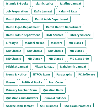
Islamic E-Books
Islamic Lyrics
Jalaline Jamaat
Job Preparation
Kafia Jamaat
Kalam-E Raza
Kamil (Masters)
Kamil Adab Department
Kamil Fiqah Department
Kamil Hadith Department
Kamil Tafsir Department
Kidz Studies
Library Science
Lifestyle
Madani Nesab
Masters
MD Class 1
MD Class 2
MD Class 3
MD Class 4
MD Class 5
MD Class 6
MD Class 7
MD Class 8
MD Class 9-10
Mishkat Jamaat
Mizan Jamaat
Nahubemir Jamaat
News & Notice
NTRCA Exam
Paragraphs
PC Software
Poems
Political Books
Post Codes
Primary Teacher Exam
Question Bank
Questions and Answers
Quran & Tafseer
Sharhe Jami Jamaat
SSC Business
SSC Exam Practices