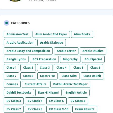
CATEGORIES
Admission Test
Alim Arabic 2nd Paper
Alim Books
Arabic Application
Arabic Dialogue
Arabic Essay and Composition
Arabic Letter
Arabic Studies
Bangla Lyrics
BCS Preparation
Biography
BOU Special
Class 1
Class 2
Class 3
Class 4
Class 5
Class 6
Class 7
Class 8
Class 9-10
Class Alim
Class Dakhil
Courses
Current Affairs
Dakhil Arabic 2nd Paper
Dakhil Textbooks
Dars-E Nizami
English Article
EV Class 3
EV Class 4
EV Class 5
EV Class 6
EV Class 7
EV Class 8
EV Class 9-10
Exam Results