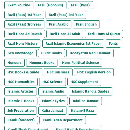
Exam Routine
Fazil (Honours)
Fazil (Pass)
Fazil (Pass) 1st Year
Fazil (Pass) 2nd Year
Fazil (Pass) 3rd Year
Fazil Arabic
Fazil English
Fazil Hons Ad Dawah
Fazil Hons Al Adab
Fazil Hons Al Quran
Fazil Hons History
Fazil Islamic Economics 1st Paper
Fonts
Geo Knowledge
Guide Books
Hedayatun Nahu Jamaat
Honours
Honours Books
Hons Political Science
HSC Books & Guide
HSC Business
HSC English Version
HSC Humanities
HSC Science
HSC Supplement
Islamic Articles
Islamic Audio
Islamic Bangla Quotes
Islamic E-Books
Islamic Lyrics
Jalaline Jamaat
Job Preparation
Kafia Jamaat
Kalam-E Raza
Kamil (Masters)
Kamil Adab Department
Kamil Fiqah Department
Kamil Hadith Department