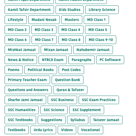
Kamil Tafsir Department
Kidz Studies
Library Science
Lifestyle
Madani Nesab
Masters
MD Class 1
MD Class 2
MD Class 3
MD Class 4
MD Class 5
MD Class 6
MD Class 7
MD Class 8
MD Class 9-10
Mishkat Jamaat
Mizan Jamaat
Nahubemir Jamaat
News & Notice
NTRCA Exam
Paragraphs
PC Software
Poems
Political Books
Post Codes
Primary Teacher Exam
Question Bank
Questions and Answers
Quran & Tafseer
Sharhe Jami Jamaat
SSC Business
SSC Exam Practices
SSC Humanities
SSC Science
SSC Supplement
SSC Textbooks
Suggestions
Syllabus
Taiseer Jamaat
Textbooks
Urdu Lyrics
Videos
Vocational