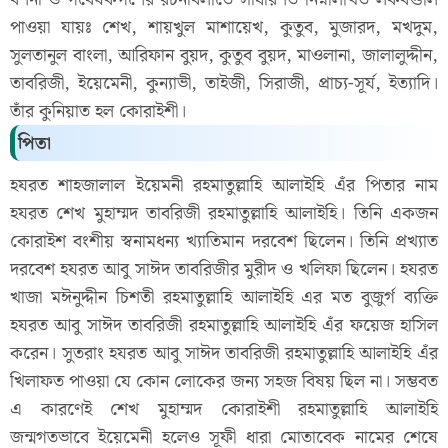
পাওয়া যায়ঃ শেখ, শায়খুল মাশায়েখ, কুতুব, মুজারদ, মখদুম,
সুলতানুল বাংলা, আরিফান বুয়দ, কুতুব বুয়দ, মাওলানা, জালালুদ্দীন,
তাবরিজী, ইয়েমেনী, কুন্যাভী, তাইজী, সিরাজী, প্রাচ্য-সূর্য, ইত্যাদি।
তাঁর কুনিয়াত হল কোরাইশী।
পিতা
হযরত শাহজালাল ইয়েমনী রহমাতুল্লাহি আলাইহি এঁর পিতার নাম
হযরত শেখ মুহাম্মদ তাবরিজী রহমাতুল্লাহি আলাইহি। তিনি একজন
কোরাইশ বংশীয় স্বনামধন্য খ্যাতিমান দরবেশ ছিলেন। তিনি প্রখ্যাত
দরবেশ হযরত আবু সাঈদ তাবরিজীর মুরীদ ও খলিফা ছিলেন। হযরত
খাজা মঈনুদ্দীন চিশতী রহমাতুল্লাহি আলাইহি এর মত বুজুর্গ ব্যক্তি
হযরত আবু সাঈদ তাবরিজী রহমাতুল্লাহি আলাইহি এঁর ফয়েজ হাসিল
করেন। সুতরাং হযরত আবু সাঈদ তাবরিজী রহমাতুল্লাহি আলাইহি এঁর
খিলাফত পাওয়া যে কোন লোকের জন্য সহজ বিষয় ছিল না। সম্ভবত
এ কারণেই শেখ মুহাম্মদ কোরাইশী রহমাতুল্লাহি আলাইহি
জন্মগতভাবে ইয়েমেনী হলেও সূফী ধারা মোতাবেক নামের শেষে