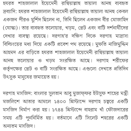
হযরত শাহজালাল ইয়েমেনী রাদ্বিয়াল্লাহু তায়ালা আনহু ব্যবহৃত
দ্রব্যাদি: হযরত শাহজালাল ইয়েমেনী রাদ্বিয়াল্লাহু তায়ালা আনহু কেবল
একজন পীরও মুর্শিদ ছিলেন না, তিনি ছিলেন একজন বীর মোজাহিদ
(যোদ্ধা)। তার ব্যবহৃত তলোয়ার, খড়ম, প্লেট এবং বাটি দর্শনার্থীদের
দেখার ব্যবস্থা রয়েছে। দরগাহ’র দক্ষিণ দিকে দরগাহ মাদ্রাসা
বিল্ডিংয়ের মধ্য দিয়ে একটি প্রবেশ পথ রয়েছে। মুফতি নাজিমুদ্দিন
আহমদ এর বাড়িতে হযরত শাহজালাল ইয়েমেনী রাদ্বিয়াল্লাহু তায়ালা
আনহু তলোয়ার ও খড়ম সংরক্ষিত আছে। দরগাহ শরীফের
কর্তৃপক্ষের প্লেট ও বাটি সংরক্ষিত আছে। এগুলো দেখতে প্রতিদিন
উৎসুক মানুষের জমায়েত হয়।
দরগাহ মসজিদ: বাংলার সুলতান আবু মুজাফ্ফর ইউসুফ শাহের মন্ত্রী
মজলিশে আতার আমলে ১৪০০ খ্রিস্টাব্দে দরগাহ চত্বরে একটি
মসজিদ নির্মাণ করা হয়। ১৭৪৪ খ্রিস্টাব্দে বাহরাম খাঁ ফৌজদারের
সময় এটি পুননির্মিত হয়। বর্তমানে এটি সিলেট শহরের একটি
অন্যতম মসজিদ।