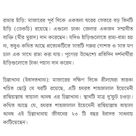
রান্নার হাঁড়ি: মাজারের পূর্ব দিকে একতলা ঘরের ভেতরে বড় তিনটি
হাঁড়ি (ডেকচি) রয়েছে। এগুলো ঢাকা জেলার একজন সম্মানীত
ব্যক্তি (মীর মুরাদ) দান করেছেন। যদিও হাঁড়িগুলোতে রান্না-বান্না হয়
না, তবুও কথিত আছে প্রত্যেকটিতে সাতটি গরুর গোশত ও সাত মণ
চাল এক সাথে রান্না করা যায়। পূণ্যের উদ্দেশ্যে প্রতিদিন দর্শনার্থীরা
হাঁড়িগুলোতে টাকা পয়সা দান করেন।
চিল্লাখানা (ইবাদতখানা): মাজারের দক্ষিণ দিকে গ্রীলঘেরা তারকা
খচিত ছোট্ট যে ঘরটি রয়েছে, এটি হযরত শাহজালাল ইয়েমেনী
রাদ্বিয়াল্লাহু তায়ালা আনহু এর চিল্লাখানা। স্থানটি মাত্র দু’ফুট চওড়া।
কথিত আছে যে, হযরত শাহজালাল ইয়েমেনী রাদ্বিয়াল্লাহু তায়ালা
আনহু এই চিল্লাখানায় জীবনের ২৩ টি বছর ইবাদত সাধনায়
কাটিয়েছেন।