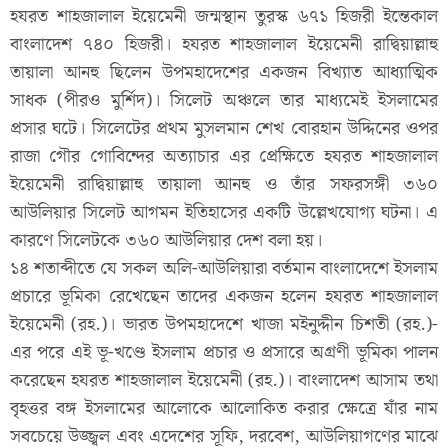
হযরত শাহজালাল ইয়েমেনী জন্মস্থান তুরস্ক ৬৭১ হিজরী ইন্তেকাল
বাংলাদেশ ৭৪০ হিজরী। হযরত শাহজালাল ইয়েমেনী রাদ্বিয়াল্লাহু
তায়ালা আনহু ছিলেন উপমহাদেশের একজন বিখ্যাত আধ্যাত্মিক
সাধক (পীরও মুর্শিদ)। সিলেট অঞ্চলে তার মাধ্যমেই ইসলামের
প্রসার ঘটে। সিলেটের প্রথম মুসলমান শেখ বোরহান উদ্দিনের ওপর
রাজা গৌর গোবিন্দের অত্যাচার এর প্রেক্ষিতে হযরত শাহজালাল
ইয়েমেনী রাদ্বিয়াল্লাহু তায়ালা আনহু ও তাঁর সফরসঙ্গী ৩৬০
আউলিয়ার সিলেট আগমন ইতিহাসের একটি উল্লেখযোগ্য ঘটনা। এ
কারণে সিলেটকে ৩৬০ আউলিয়ার দেশ বলা হয়।
১৪ শতাব্দীতে যে সকল অলি-আউলিয়ারা বর্তমান বাংলাদেশে ইসলাম
প্রচারে ভূমিকা রেখেছেন তাদের একজন হলেন হযরত শাহজালাল
ইয়েমেনী (রহ.)। ভারত উপমহাদেশে খাজা মইনুদ্দীন চিশতী (রহ.)-
এর পরে এই ভূ-খণ্ডে ইসলাম প্রচার ও প্রসারে অগ্রণী ভূমিকা পালন
করেছেন হযরত শাহজালাল ইয়েমেনী (রহ.)। বাংলাদেশ আসাম তথা
বৃহত্তর বঙ্গ ইসলামের আলোকে আলোকিত করার ক্ষেত্রে যাঁর নাম
সবচেয়ে উজ্জ্বল এবং এদেশের সূফি, দরবেশ, আউলিয়াগণের মাঝে