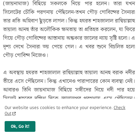
(জায়নামাজ) বিছিয়ে সকলকে নিয়ে পার হলেন। তারা যখন
সিলেটের চৌকি পরগনায় পৌঁছলেন-তখন গৌড় গোবিন্দের সৈন্যরা
তার প্রতি অগ্নিবাণ ছুঁড়তে লাগল। কিন্তু হযরত শাহজালাল রাদ্বিয়াল্লাহু
তায়ালা আনহু তাঁর অলৌকিক ক্ষমতায় তা প্রতিহত করলেন, যা ফিরে
গিয়ে গৌড় গোবিন্দের আস্তানায় অন্ধকার জালের ন্যায় সৃষ্টি হলো। এ
দৃশ্য দেখে সৈন্যরা ভয় পেয়ে গেল। এ খবর শুনে বিচলিত হলো
গৌড় গোবিন্দ নিজেও।
এ অবস্থায় হযরত শাহজালাল রাদ্বিয়াল্লাহু তায়ালা আনহু বরাক নদীর
তীরে এসে পৌঁছলেন। কিন্তু এখানেও পারাপারের কোন ব্যবস্থা নেই।
আবারও তিনি জায়নামাজ বিছিয়ে সঙ্গীদের নিয়ে নদী পার হয়ে
সিলেট শহরের দক্ষিণ দিকে জালালপুর পরগণায় এসে পৌঁছলেন।
এসময় গৌড় গোবিন্দ একটি বিশাল লোহার কামান হাতির ওপর
Our website uses cookies to enhance your experience.
Check
Out
সওয়ার করে হযরত শাহজালাল রাদ্বিয়াল্লাহু তায়ালা আনহু কাছে
পাঠালেন। রাজার দূতরা জানালো, তিনি যদি ধনুতে শরযোজনা করতে
Ok, Go it!
পারেন, তাহলে তিনি তার জাদুটোনা থেকে বিরত থাকবেন এবং বিনা