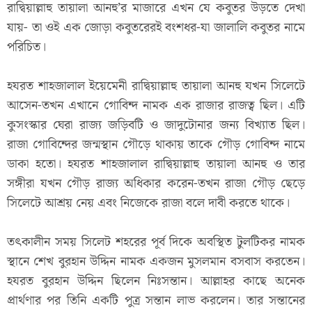
রাদ্বিয়াল্লাহু তায়ালা আনহু’র মাজারে এখন যে কবুতর উড়তে দেখা
যায়- তা ওই এক জোড়া কবুতরেরই বংশধর-যা জালালি কবুতর নামে
পরিচিত।
হযরত শাহজালাল ইয়েমেনী রাদ্বিয়াল্লাহু তায়ালা আনহু যখন সিলেটে
আসেন-তখন এখানে গোবিন্দ নামক এক রাজার রাজত্ব ছিল। এটি
কুসংস্কার ঘেরা রাজ্য জড়িবটি ও জাদুটোনার জন্য বিখ্যাত ছিল।
রাজা গোবিন্দের জন্মস্থান গৌড়ে থাকায় তাকে গৌড় গোবিন্দ নামে
ডাকা হতো। হযরত শাহজালাল রাদ্বিয়াল্লাহু তায়ালা আনহু ও তার
সঙ্গীরা যখন গৌড় রাজ্য অধিকার করেন-তখন রাজা গৌড় ছেড়ে
সিলেটে আশ্রয় নেয় এবং নিজেকে রাজা বলে দাবী করতে থাকে।
তৎকালীন সময় সিলেট শহরের পূর্ব দিকে অবস্থিত টুলটিকর নামক
স্থানে শেখ বুরহান উদ্দিন নামক একজন মুসলমান বসবাস করতেন।
হযরত বুরহান উদ্দিন ছিলেন নিঃসন্তান। আল্লাহর কাছে অনেক
প্রার্থণার পর তিনি একটি পুত্র সন্তান লাভ করলেন। তার সন্তানের