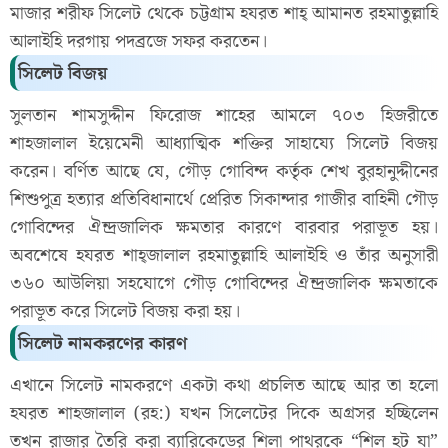
মাজার শরীফ সিলেট থেকে চট্টগ্রাম হযরত শাহ্ আমানত রহমাতুল্লাহি
আলাইহি দরগায় পদব্রজে সফর করতেন।
সিলেট বিজয়
সুলতান শামসুদ্দীন ফিরোজ শাহের আমলে ৭০৩ হিজরীতে
শাহজালাল ইয়েমেনী আধ্যাত্মিক শক্তির সাহায্যে সিলেট বিজয়
করেন। বর্ণিত আছে যে, গৌড় গোবিন্দ কর্তৃক শেখ বুরহানুদ্দীনের
শিশুপুত্র হত্যার প্রতিবিধানার্থে প্রেরিত সিকান্দার গাজীর বাহিনী গৌড়
গোবিন্দের ঐন্দ্রজালিক ক্ষমতার কারণে বারবার পরাভূত হয়।
অবশেষে হযরত শাহ্জালাল রহমাতুল্লাহি আলাইহি ও তাঁর অনুসারী
৩৬০ আউলিয়া সহযোগে গৌড় গোবিন্দের ঐন্দ্রজালিক ক্ষমতাকে
পরাভূত করে সিলেট বিজয় করা হয়।
সিলেট নামকরণের কারণ
এখানে সিলেট নামকরণে একটা কথা প্রচলিত আছে আর তা হলো
হযরত শাহজালাল (রহ:) যখন সিলেটের দিকে অগ্রসর হচ্ছিলেন
তখন রাজার তৈরি করা ব্যারিকেডের শিলা পাথরকে “শিল হট যা”