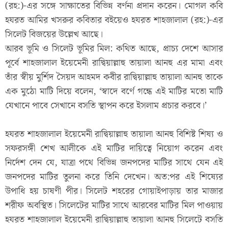
(রহ:)-এর সঙ্গে সাক্ষাতের বিভিন্ন বর্ণনা প্রদান করেন। মোগল কবি
হযরত আমির খসরুর কবিতার বইয়েও হযরত শাহজালাল (রহ:)-এর
সিলেট বিজয়ের উল্লেখ আছে।
আরব ভূমি ও সিলেট ভূমির মিল: কথিত আছে, প্রাচ্য দেশে আসার
পূর্বে শাহজালাল ইয়েমেনী রাদ্বিয়াল্লাহু তায়ালা আনহু এর মামা এবং
তাঁর স্বীয় মুর্শিদ সৈয়দ আহমদ কবীর রাদ্বিয়াল্লাহু তায়ালা আনহু তাকে
এক মুঠো মাটি দিয়ে বলেন, ‘স্বাদে বর্ণে গন্ধে এই মাটির মতো মাটি
যেখানে পাবে সেখানে বসতি স্থাপন করে ইসলাম প্রচার করবে।’
হযরত শাহজালাল ইয়েমেনী রাদ্বিয়াল্লাহু তায়ালা আনহু বিশিষ্ট শিষ্য ও
সফরসঙ্গী শেখ আলীকে এই মাটির দায়িত্বে নিয়োগ করেন এবং
নির্দেশ দেন যে, যাত্রা পথে বিভিন্ন জনপদের মাটির সাথে যেন এই
জনপদের মাটির তুলনা করে তিনি দেখেন। অত:পর এই শিষ্যের
উপাধি হয় চাষণী পীর। সিলেট শহরের গোয়াইপাড়ায় তার মাজার
শরীফ অবস্থিত। সিলেটের মাটির সাথে আরবের মাটির মিল পাওয়ায়
হযরত শাহজালাল ইয়েমেনী রাদ্বিয়াল্লাহু তায়ালা আনহু সিলেটে বসতি