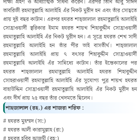
দীক্ষা গ্রহণ ও আধ্যাত্মিক সাধনা করেন। এরপর তিনি আবু সাঈদ
তাবরিজী রহমাতুল্লাহি আলাইহি এঁর নিকট মুরীদ হন এবং তাঁর সোহ্বতে
প্রায় দুই বছর কাটান। এরপর হযরত শাহ্জালাল রহমাতুল্লাহি আলাইহি
সোহ্রাওয়ার্দী ত্বরিকার ইমাম হযরত শায়খ শিহাবুদ্দীন সোহ্রাওয়ার্দী
রহমাতুল্লাহি আলাইহি এঁর নিকট মুরীদ হন। এ সূত্রে হযরত শেখ সাদী
রহমাতুল্লাহি আলাইহি হন তাঁর পীর ভাই বাসতীর্থ। শাহ্জালাল
রহমাতুল্লাহি আলাইহি প্রায় ৭ বৎসর শিহাবুদ্দীন সোহ্রাওয়ার্দী
রহমাতুল্লাহি আলাইহি এঁর সান্নিধ্যে কাটান। তাঁর ইন্তেকালের পর
হযরত শাহ্জালাল রহমাতুল্লাহি আলাইহি হযরত শিহাবুদ্দীন
সোহরাওয়ার্দী রহমাতুল্লাহি আলাইহি এঁর সুযোগ্য পুত্র শায়খ হযরত
বাহাউদ্দিন সোহ্রাওয়ার্দী রহমাতুল্লাহি আলাইহি এঁর নিকট মুরীদ হন
এবং দীর্ঘ প্রায় ২৫ বছর তাঁর খেদমতে ছিলেন।
শাহজালাল (রহ.) এর শাজরা শরিফ :
# হযরত মুহম্মদ (সা:)
# হযরত আলী কারামুল্লাহ (রা:)
# হযরত হবিব আজমী (রহ:)