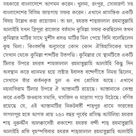
সহকারে বাংলাদেশে আগমন করেন। খুলনা, রংপুর, সোনারগাঁ সহ
বাংলাদেশের বিভিন্ন জায়গায় সফর করেন। এখানে প্রাসঙ্গিক একটি
বিষয় উল্লেখ করা প্রয়োজন। তা হল, হযরত শাহ্জালাল রহমাতুল্লাহি
আলাইহি যখন ত্রিপুরা রাজ্যের বর্তমান কুমিল্লা সফর করছিলেন তখন
কুমিল্লার মাটির সাথে মুর্শীদ প্রদত্ত মাটির মিল পেয়ে তিনি বলেছিলেন
কুহু মিলা। কিংবদন্তি অনুসারে কোন কোন ঐতিহাসিকের মতে
সেখান থেকে কুমিল্লা শব্দটির উতপত্তি। কুমিল্লার যে স্থানটিতে একটি
টিলার উপরে হযরত শাহজালাল রহমাতুল্লাহি আলাইহি কিছু দিন
অবস্থান করে ধ্যানমগ্ন হয়ে স্রষ্টার ইবাদত বন্দেগীতে নিমগ্ন ছিলেন,
সেখানে তাঁর কর্তনকৃত চুল ও নখ প্রোথিত আছে। এখানে
নয়নাভিরাম টিলার উপরে ঐ আস্তানাটি রয়েছে। আস্তানাকে কেন্দ্র
করে একটি জওয়াব সমাধি, মসজিদ ও মাদ্রাসা গড়ে উঠেছে। বর্ণিত
রয়েছে যে, এই আস্তানাটির নিকটবর্তী শাহ্পুর গ্রামে ভারতের
ভাগলপুর হতে আগত প্রায় ২৫০ বছর পূর্বের প্রসিদ্ধ আউলিয়া হযরত
শাহ্ নুরুর্দ্দীন আলক্বাদেরী প্রকাশ্যে হযরত বন্দী শাহ্ রহমাতুল্লাহি
আলাইহি প্রতি বৃহস্পতিবার হযরত শাহ্জালাল রহমাতুল্লাহি আলাইহি