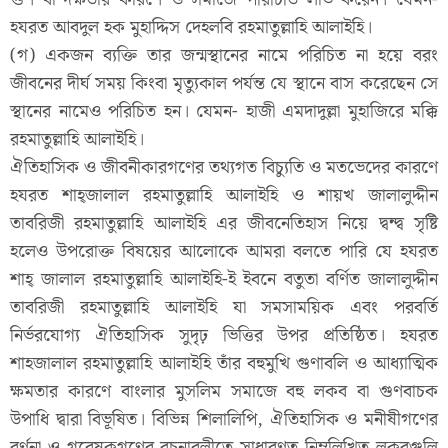
হযরত আবদুল হক মুহাদ্দিস
দেহলবি রহমাতুল্লাহি আলাইহি।
(গ) একজন ব্যক্তি তার জন্মস্থানের নামে পরিচিত না হয়ে বরং
জীবনের দীর্ঘ সময় কিংবা মৃত্যুকাল পর্যন্ত যে স্থানে বাস করেছেন সে
স্থানের নামেও পরিচিত হন। যেমন- হাজী এমদাদুল্লা মুহাজিরে মক্কি
রহমাতুল্লাহি আলাইহি।
ঐতিহাসিক ও জীবনীকারগণের তথ্যগত বিচ্যুতি ও মতভেদের কারণে
হযরত শাহ্জালাল রহমাতুল্লাহি আলাইহি ও শায়খ জালালুদ্দীন
তাবরিজী রহমাতুল্লাহি আলাইহি এর জীবনেতিহাস নিয়ে দ্বন্দ্ব সৃষ্টি
হলেও উপরোক্ত বিষয়ের আলোকে আমরা বলতে পারি যে হযরত
শাহ্ জালাল রহমাতুল্লাহি আলাইহি-ই ইবনে বতুতা বর্ণিত জালালুদ্দীন
তাবরিজী রহমাতুল্লাহি আলাইহি যা সমসাময়িক এবং পরবর্তি
নির্ভরযোগ্য ঐতিহাসিক সুদৃঢ় ভিত্তির উপর প্রতিষ্ঠিত। হযরত
শাহজালাল রহমাতুল্লাহি আলাইহি তাঁর বহুমুখি গুণাবলি ও আধ্যাত্মিক
ক্ষমতার কারণে বাংলার মুসলিম সমাজে বহু লকব বা গুণবাচক
উপাধি দ্বারা বিভূষিত। বিভিন্ন শিলালিপি, ঐতিহাসিক ও মনীষীগণের
বর্ণনা ও গবেষকগণের রচনাবলীতে সাধারণত নিম্নলিখিত লকবগুলি