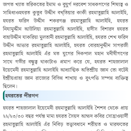
জগত খ্যাত তরিকতের ইমাম ও বুযুর্গ দরবেশ সাধকগণের শিষ্যত্ব ও
সান্নিধ্যওহযরত কুতুব উদ্দীন বখ্তিয়ার কাকী রহমাতুল্লাহি আলাইহি,
হযরত ফরিদ উদ্দীন শকরগঞ্জ রহমাতুল্লাহি আলাইহি, হযরত
নিযামুদ্দীন আউলিয়া রহমাতুল্লাহি আলাইহি, হাদীস বিশারদ হযরত
বাহাউদ্দীন যাকরিয়া মুলতানী রহমাতুল্লাহি আলাইহি, হযরত শেখ ফরিদ
উদ্দীন আত্তার রহমাতুল্লাহি আলাইহি, হযরত বোরহানুদ্দীন সাগরজী
রহমাতুল্লাহি আলাইহি এঁর মত যুগের দিকপাল মহান মনীষীগণের
সাথে গভীর বন্ধুত্ব থাকাটাও প্রমাণ করে যে, হযরত শাহজালাল
ইয়েমেনী রহমাতুল্লাহি আলাইহি আধ্যাত্মিক অতিন্দ্রীয় জ্ঞান তো বটেই
ইন্দ্রীয়গ্রাহ্য জ্ঞান রাজ্যের বিভিন্ন শাখায় ও বুৎপত্তি সম্পন্ন ব্যক্তিত্ব
ছিলেন।
হযরতের পীরগণ
হযরত শাহজালাল ইয়েমেনী রহমাতুল্লাহি আলাইহি শৈশব থেকে প্রায়
২২/২৩/৩০ বছর পর্যন্ত মামা হযরত সৈয়দ আহ্মদ কবির সোহ্রাওয়ার্দী
রহমাতুল্লাহি আলাইহি এঁর নিবিড় তত্ত্বাবধানে শরীয়ত ও মারফতের