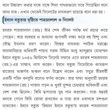
বলে উচ্চারণ করার সঙ্গে সঙ্গে শিলা পাথরগুলো সরে গিয়েছিল বলে
জানা যায়। এখান থেকেই সিলেটের নামকরণ হয়েছে বলে ধরা হয়।
ইবনে বতুতার দৃষ্টিতে শাহজালাল ও সিলেট
হযরত শাহজালাল (রহঃ) তাঁর শেষ জীবন পর্যন্ত ধর্ম প্রচার করে
গেছেন। তার ব্যবহার ও অন্যান্য গুণাবলী লক্ষ্য করে বহু হিন্দু এবং
বৌদ্ধ ইসলাম গ্রহণ করেন। বিশ্বের নামকরা পর্যটক মরক্কো
তানজানিয়ার অধিবাসী শায়খ সরফ উদ্দিন আবু আব্দুল্লাহ মোহাম্মদ
ইবনে বতুতা ১৩৪৬ খ্রিস্টাব্দে সিলেট সফরে এসে হযরত শাহজালাল
(রহ:)-এর সাক্ষাৎ লাভ করেন। ইবনে বতুতা সিলেটকে কামরূপ
রাজ্যের অন্তর্গত অঞ্চল বলে উল্লেখ করেন এবং সমুদ্র তীরবর্তী
একটি গহিন বনভূমি বলেও বর্ণনা করেন। তার ভাষ্য অনুযায়ী হযরত
শাহজালাল (রহ:) পাতলা গড়ন ও খুবই সুন্দর চেহারার অধিকারী এবং
বেশ লম্বা ছিলেন। তিনি ছাগলের দুধ পান করতেন। সারা বছরই
বলতে গেলে তিনি রোজা রাখতেন ও সারা রাত এবাদতে মশগুল
থাকতেন। ইবনে বতুতা ‘রিহালা ইবনে বতুতা’য় হযরত শাহজালাল