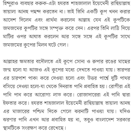
হিন্দুরাও ব্যবহার করুক-এটা হযরত শাহজালাল ইয়েমেনী রাদ্বিয়াল্লাহু
তায়ালা আনহু পছন্দ করতেন না। তাই তিনি একটি কূপ খনন করার
আদেশ দিলেন এবং প্রার্থনা করলেন আল্লাহ যেন এই কূপটিকে
জমজমের কূপটির সঙ্গে সম্পৃক্ত করে দেন। এরপর তিনি লাঠি দিয়ে
মাটির ওপর আঘাত করলেন আর সঙ্গে সঙ্গে এই কূপটির সাথে
জমজমের কূপের মিলন ঘটে গেল।
আল্লাহর ক্ষমতার বদৌলতে এই কূপে সোনা ও রুপার রঙের মাছের
জন্ম হলো যা আজও এই কূপের মধ্যে দেখতে পাওয়া যায়। তারপর
এর চারপাশ পাকা করে দেওয়া হলো এবং উত্তর পার্শ্বে দুটি পাথর
বসিয়ে দেওয়া হলো-যা থেকে দিনরাত পানি প্রবাহিত হয়। রোগীরা এই
পানি পান করে আরোগ্য লাভ করে। রোজাদারেরা এই পানি দ্বারা
ইফতার করে। হযরত শাহজালাল ইয়েমেনী রাদ্বিয়াল্লাহু তায়ালা আনহু
এর মাজারের পশ্চিম দিকে গেলে ঝরনাটি পাওয়া যায়। যদিও
ঝরণার পানি এখন আর প্রবাহিত হয় না, তবুও বাংলাদেশ সরকার
স্থানটিকে সংরক্ষণ করে রেখেছে।