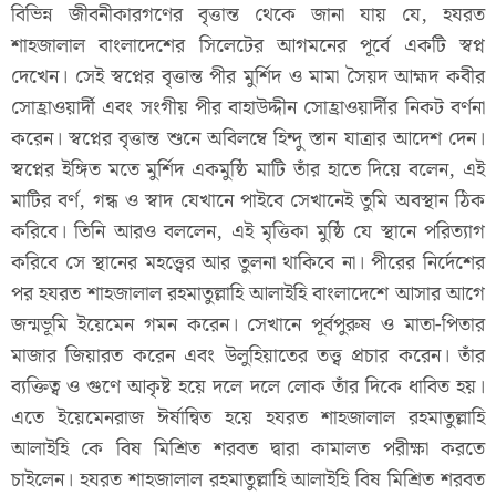
বিভিন্ন জীবনীকারগণের বৃত্তান্ত থেকে জানা যায় যে, হযরত
শাহজালাল বাংলাদেশের সিলেটের আগমনের পূর্বে একটি স্বপ্ন
দেখেন। সেই স্বপ্নের বৃত্তান্ত পীর মুর্শিদ ও মামা সৈয়দ আহ্মদ কবীর
সোহ্রাওয়ার্দী এবং সংগীয় পীর বাহাউদ্দীন সোহ্রাওয়ার্দীর নিকট বর্ণনা
করেন। স্বপ্নের বৃত্তান্ত শুনে অবিলম্বে হিন্দু স্তান যাত্রার আদেশ দেন।
স্বপ্নের ইঙ্গিত মতে মুর্শিদ একমুষ্ঠি মাটি তাঁর হাতে দিয়ে বলেন, এই
মাটির বর্ণ, গন্ধ ও স্বাদ যেখানে পাইবে সেখানেই তুমি অবস্থান ঠিক
করিবে। তিনি আরও বললেন, এই মৃত্তিকা মুষ্ঠি যে স্থানে পরিত্যাগ
করিবে সে স্থানের মহত্ত্বের আর তুলনা থাকিবে না। পীরের নির্দেশের
পর হযরত শাহজালাল রহমাতুল্লাহি আলাইহি বাংলাদেশে আসার আগে
জন্মভূমি ইয়েমেন গমন করেন। সেখানে পূর্বপুরুষ ও মাতা-পিতার
মাজার জিয়ারত করেন এবং উলুহিয়াতের তত্ত্ব প্রচার করেন। তাঁর
ব্যক্তিত্ব ও গুণে আকৃষ্ট হয়ে দলে দলে লোক তাঁর দিকে ধাবিত হয়।
এতে ইয়েমেনরাজ ঈর্ষান্বিত হয়ে হযরত শাহজালাল রহমাতুল্লাহি
আলাইহি কে বিষ মিশ্রিত শরবত দ্বারা কামালত পরীক্ষা করতে
চাইলেন। হযরত শাহজালাল রহমাতুল্লাহি আলাইহি বিষ মিশ্রিত শরবত