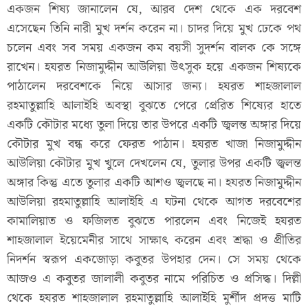
একজন শিষ্য জানালেন যে, আরব দেশ থেকে এক দরবেশ
এসেছেন তিনি নারী মুখ দর্শন করেন না। চাদর দিয়ে মুখ ঢেকে পথ
চলেন এবং সব সময় একজন কম বয়সী সুদর্শন বালক কে সঙ্গে
রাখেন। হযরত নিজামুদ্দীন আউলিয়া উৎসুক হয়ে একজন শিষ্যকে
পাঠালেন দরবেশকে নিয়ে আসার জন্য। হযরত শাহজালাল
রহমাতুল্লাহি আলাইহি অবস্থা বুঝতে পেরে প্রেরিত শিষ্যের হাতে
একটি কৌটার মধ্যে তুলা দিয়ে তার উপরে একটি জ্বলন্ত অঙ্গার দিয়ে
কৌটার মুখ বন্ধ করে ফেরত পাঠান। হযরত খাজা নিজামুদ্দীন
আউলিয়া কৌটার মুখ খুলে দেখলেন যে, তুলার উপর একটি জ্বলন্ত
অঙ্গার কিন্তু এতে তুলার একটি আশও জ্বলছে না। হযরত নিজামুদ্দীন
আউলিয়া রহমাতুল্লাহি আলাইহি এ ঘটনা থেকে আগত দরবেশের
কামালিয়াত ও ফজিলত বুঝতে পারলেন এবং নিজেই হযরত
শাহজালাল ইয়েমেনীর সাথে সাক্ষাৎ করেন এবং শ্রদ্ধা ও প্রীতির
নিদর্শন স্বরূপ একজোড়া কবুতর উপহার দেন। সে সময় থেকে
আজও এ কবুতর জালালী কবুতর নামে পরিচিত ও প্রসিদ্ধ। দিল্লী
থেকে হযরত শাহজালাল রহমাতুল্লাহি আলাইহি মুর্শীদ প্রদত্ত মাটি