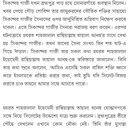
সিকান্দর গাজী যখন ব্রহ্মপুত্র পাড় হয়ে সোনারগাঁয়ে অবস্থান নিলেন।
খবর পেয়ে গৌড় গোবিন্দ তার জাদুকরদের ভৌতিক শক্তির সাহায্যে
সিকান্দর গাজীর সৈন্যদের ওপর জাদুমিশ্রিত অগ্নিবাণ নিক্ষেপ করতে
থাকল। এতে সিকান্দর গাজীর সৈন্যরা পরাজয় বরণ করেন। এরপর
ঘটনাক্রমে হযরত শাহজালাল রাদ্বিয়াল্লাহু তায়ালা আনহু’র সাথে দেখা
হয় সিকান্দর গাজীর। তখন তাদের সৈন্য সংখ্যা তিন শত ষাট-এ
গিয়ে দাঁড়াল। সিকান্দর গাজী তার সকল কথা হযরত শাহজালাল
ইয়েমেনী রাদ্বিয়াল্লাহু তায়ালা আনহু-কে স্ববিস্তারে জানালেন। তিনি
তার কথা শুনে বললেন, ‘আমিও এসেছি সকল বাতিল শক্তি ধ্বংস
করে ইসলামকে প্রতিষ্ঠা করার জন্য, তাই তুমি যদি সিলেট-বিজয়
করতে চাও তাহলে আমার সঙ্গে আসতে পারো।
হযরত শাহজালাল ইয়েমেনী রাদ্বিয়াল্লাহু তায়ালা আনহু যোদ্ধাগণকে
সঙ্গে নিয়ে সিলেটের উদ্দেশ্যে যাত্রা শুরু করলেন। ব্রহ্মপুত্রের তীরে
পৌঁছে দেখলেন এখানে কোন নৌকা নেই। তিনি তাঁর মুসাল্লা